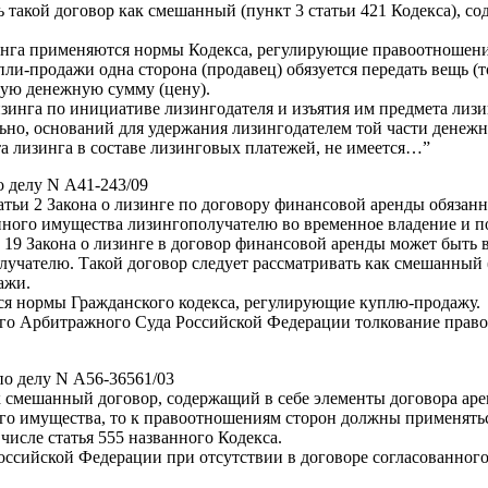
ь такой договор как смешанный (пункт 3 статьи 421 Кодекса), с
инга применяются нормы Кодекса, регулирующие правоотношени
пли-продажи одна сторона (продавец) обязуется передать вещь (т
нную денежную сумму (цену).
зинга по инициативе лизингодателя и изъятия им предмета лизин
ьно, оснований для удержания лизингодателем той части денеж
а лизинга в составе лизинговых платежей, не имеется…”
 делу N А41-243/09
атьи 2 Закона о лизинге по договору финансовой аренды обязан
нного имущества лизингополучателю во временное владение и п
тье 19 Закона о лизинге в договор финансовой аренды может быт
лучателю. Такой договор следует рассматривать как смешанный (
ажи.
ся нормы Гражданского кодекса, регулирующие куплю-продажу.
о Арбитражного Суда Российской Федерации толкование право
по делу N А56-36561/03
к смешанный договор, содержащий в себе элементы договора а
ого имущества, то к правоотношениям сторон должны применять
исле статья 555 названного Кодекса.
 Российской Федерации при отсутствии в договоре согласованно