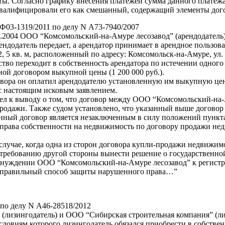
ы. Согласно графику внесения платежей сумма данного платежа с
о квалифицировали его как смешанный, содержащий элементы д
Ф03-1319/2011 по делу N А73-7940/2007
07.2004 ООО “Комсомольский-на-Амуре лесозавод” (арендодатель
рендодатель передает, а арендатор принимает в арендное польз
, 5 кв. м, расположенный по адресу: Комсомольск-на-Амуре, ул.
тво переходит в собственность арендатора по истечении одного 
ой договором выкупной цены (1 200 000 руб.).
оговора он оплатил арендодателю установленную им выкупную це
с настоящим исковым заявлением.
шел к выводу о том, что договор между ООО “Комсомольский-на
родажи. Также судом установлено, что указанный выше договор 
анный договор является незаключенным в силу положений пункта 
д права собственности на недвижимость по договору продажи н
 случае, когда одна из сторон договора купли-продажи недвижи
о требованию другой стороны вынести решение о государственной
понуждении ООО “Комсомольский-на-Амуре лесозавод” к регистр
 неправильный способ защиты нарушенного права…”
по делу N А46-28518/2012
лизингодатель) и ООО “Сибирская строительная компания” (ли
условиям которого лизингодатель обязался приобрести в собствен