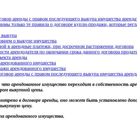
оговор аренды с правом последующего выкупа имущества аренда
ы только те правила о договоре купли-продажи, которые реглам
м выкупа
ловием о выкупе имущества
ой в арендные платежи, при досрочном расторжении договора
сти арендодателя по окончании срока данного договора продать
ъекта аренды
 арендованного имущества
дажи арендованного имущества
договор аренды с правом последующего выкупа имущества аренд
, что арендованное имущество переходит в собственность аре
ором выкупной цены.
усмотрено в договоре аренды, оно может быть установлено д
выкупную цену.
па арендованного имущества.