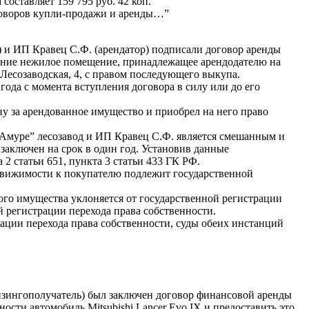
оставляет 159 795 руб. 42 коп.
оговоров купли-продажи и аренды…”
) и ИП Кравец С.Ф. (арендатор) подписали договор аренды
ование нежилое помещение, принадлежащее арендодателю на
 Лесозаводская, 4, с правом последующего выкупа.
года с момента вступления договора в силу или до его
ну за арендованное имущество и приобрел на него право
-Амуре” лесозавод и ИП Кравец С.Ф. является смешанным и
заключен на срок в один год. Установив данные
2 статьи 651, пункта 3 статьи 433 ГК РФ.
едвижимости к покупателю подлежит государственной
мого имущества уклоняется от государственной регистрации
 регистрации перехода права собственности.
ации перехода права собственности, суды обеих инстанций
зингополучатель) был заключен договор финансовой аренды
ности автомобиль Mitsubishi Lancer Evo IX и предоставить это