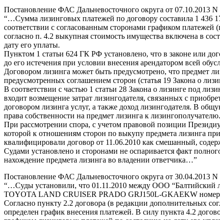
Постановление ФАС Дальневосточного округа от 07.10.2013 N 
“…Сумма лизинговых платежей по договору составила 1 436 1
соответствии с согласованным сторонами графиком платежей (п
согласно п. 4.2 выкупная стоимость имущества включена в со
дату его уплаты.
Пунктом 1 статьи 624 ГК РФ установлено, что в законе или до
до его истечения при условии внесения арендатором всей обу
Договором лизинга может быть предусмотрено, что предмет лиз
предусмотренных соглашением сторон (статья 19 Закона о лизи
В соответствии с частью 1 статьи 28 Закона о лизинге под ли
входит возмещение затрат лизингодателя, связанных с приобр
договором лизинга услуг, а также доход лизингодателя. В общ
права собственности на предмет лизинга к лизингополучателю
При рассмотрении спора, с учетом правовой позиции Президиу
которой к отношениям сторон по выкупу предмета лизинга пр
квалифицировали договор от 11.06.2010 как смешанный, содер
Судами установлено и сторонами не оспаривается факт полног
нахождение предмета лизинга во владении ответчика…”
Постановление ФАС Дальневосточного округа от 30.04.2013 N 
“…Суды установили, что 01.11.2010 между ООО “Балтийский л
TOYOTA LAND CRUISER PRADO GRJ150L-GKAEKW номер дви
Согласно пункту 2.2 договора (в редакции дополнительных сог
определен график внесения платежей. В силу пункта 4.2 дого