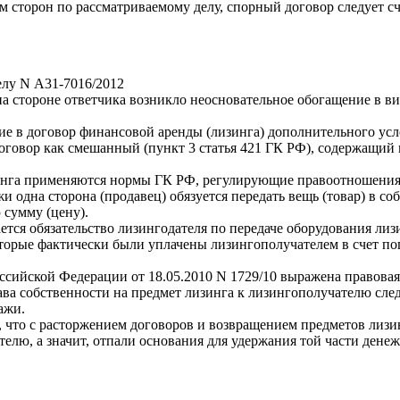
сторон по рассматриваемому делу, спорный договор следует счи
елу N А31-7016/2012
на стороне ответчика возникло неосновательное обогащение в в
ние в договор финансовой аренды (лизинга) дополнительного ус
договор как смешанный (пункт 3 статья 421 ГК РФ), содержащий
зинга применяются нормы ГК РФ, регулирующие правоотношения
 одна сторона (продавец) обязуется передать вещь (товар) в соб
 сумму (цену).
тся обязательство лизингодателя по передаче оборудования лиз
оторые фактически были уплачены лизингополучателем в счет п
ийской Федерации от 18.05.2010 N 1729/10 выражена правовая 
ва собственности на предмет лизинга к лизингополучателю сле
ажи.
 что с расторжением договоров и возвращением предметов лизи
телю, а значит, отпали основания для удержания той части ден