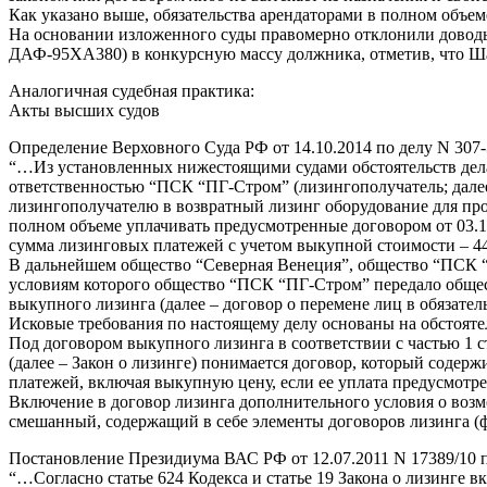
Как указано выше, обязательства арендаторами в полном объем
На основании изложенного суды правомерно отклонили доводы
ДАФ-95ХА380) в конкурсную массу должника, отметив, что Ша
Аналогичная судебная практика:
Акты высших судов
Определение Верховного Суда РФ от 14.10.2014 по делу N 307
“…Из установленных нижестоящими судами обстоятельств дела 
ответственностью “ПСК “ПГ-Стром” (лизингополучатель; далее
лизингополучателю в возвратный лизинг оборудование для про
полном объеме уплачивать предусмотренные договором от 03.12
сумма лизинговых платежей с учетом выкупной стоимости – 44 
В дальнейшем общество “Северная Венеция”, общество “ПСК “П
условиям которого общество “ПСК “ПГ-Стром” передало общес
выкупного лизинга (далее – договор о перемене лиц в обязатель
Исковые требования по настоящему делу основаны на обстояте
Под договором выкупного лизинга в соответствии с частью 1 ст
(далее – Закон о лизинге) понимается договор, который содер
платежей, включая выкупную цену, если ее уплата предусмотр
Включение в договор лизинга дополнительного условия о возм
смешанный, содержащий в себе элементы договоров лизинга 
Постановление Президиума ВАС РФ от 12.07.2011 N 17389/10 п
“…Согласно статье 624 Кодекса и статье 19 Закона о лизинге 