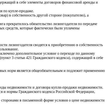
одержащий в себе элементы договоров финансовой аренды и
я по купле-продаже.
овар) в собственность другой стороне (покупателю), а
га прекратилось обязательство лизингодателя по передаче
ных средств, которые фактически были уплачены
ности лизингодателя сводятся к приобретению в собственность
ользование.
ь включено дополнительное условие о переходе по данному
пункт 3 статьи 421 Гражданского кодекса), содержащий в себе
вых норм является общеобязательным и подлежит применению
ренды недвижимости и договора купли-продажи недвижимости.
ся и нормы Гражданского кодекса Российской Федерации,
го сторонами в письменной форме условия о цене недвижимости