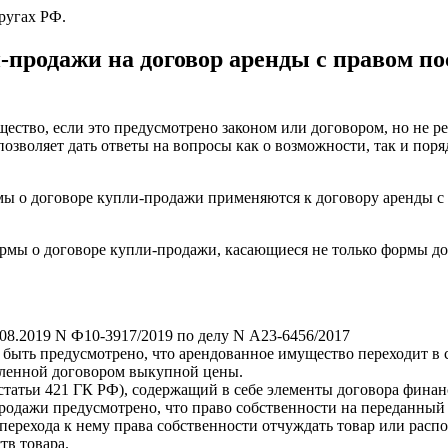
ругах РФ.
и-продажи на договор аренды с правом 
ество, если это предусмотрено законом или договором, но не р
позволяет дать ответы на вопросы как о возможности, так и по
ормы о договоре купли-продажи применяются к договору аренды
мы о договоре купли-продажи, касающиеся не только формы дог
08.2019 N Ф10-3917/2019 по делу N А23-6456/2017
 быть предусмотрено, что арендованное имущество переходит в 
овленной договором выкупной цены.
 статьи 421 ГК РФ), содержащий в себе элементы договора фина
продажи предусмотрено, что право собственности на переданный
 перехода к нему права собственности отчуждать товар или расп
тв товара.