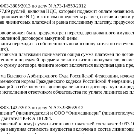
Ф03-3805/2013 по делу N А73-14559/2012
77,89 рублей, включая НДС, который подлежит оплате независи
риложение N 1), в котором определены размер, состав и сроки 
став лизинговых платежей и равна последнему платежу, предус
говоре может быть предусмотрен переход арендованного имущест
словленной договором выкупной цены.
инга переходит в собственность лизингополучателя по истечении
нге).
зинговыми платежами понимается общая сумма платежей по догово
етением и передачей предмета лизинга лизингополучателю, возм
ую сумму договора лизинга может включаться выкупная цена пре
.
ма Высшего Арбитражного Суда Российской Федерации, изложенн
именяются нормы Гражданского кодекса Российской Федерации,
жащий в себе элементы договора лизинга и договора купли-прод
о исполнения ответчиком обязательства по уплате лизинговых 
Ф03-1422/2013 по делу N А73-9386/2012
изинг” (лизингодатель) и ООО “Финмашинери” (лизингополучат
гателя IGR A 181284.
лашений к нему) сумма лизинговых платежей составляет 3 093 1
вора выкупная стоимость имущества включена в состав лизингов