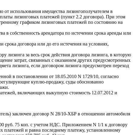
мо от использования имущества лизингополучателем в
уплаты лизинговых платежей (пункт 2.2 договора). При этом
мотренному графиком лизинговых платежей по состоянию на
ва в собственность арендатора по истечении срока аренды или
 срока договора или до его истечения на условиях,
ру лизинга за весь срок действия договора лизинга, в которую
ещение затрат, связанных с оказанием других предусмотренных
дмета лизинга, если договором лизинга предусмотрен переход
ой в постановлении от 18.05.2010 N 1729/10, согласно
 регулирующие куплю-продажу, суды обоснованно
ажи.
платежей, включающих выкупную стоимость 12.07.2012 и
ель) заключен договор N 28/10-ХБР в отношении автомобиля
00 руб. 75 коп. с учетом НДС. Приложением N 1/1 к договору
ых платежей и равна последнему платежу, установленному