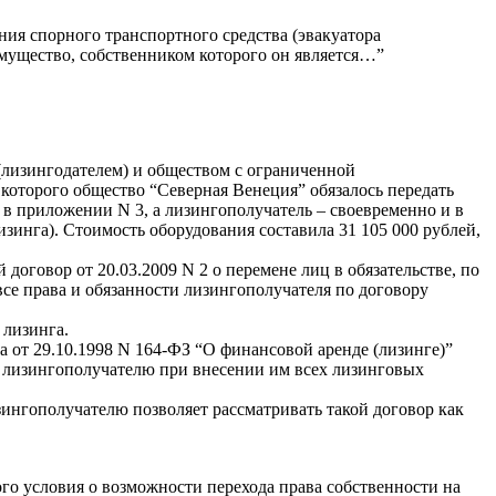
ия спорного транспортного средства (эвакуатора
мущество, собственником которого он является…”
(лизингодателем) и обществом с ограниченной
которого общество “Северная Венеция” обязалось передать
в приложении N 3, а лизингополучатель – своевременно и в
зинга). Стоимость оборудования составила 31 105 000 рублей,
говор от 20.03.2009 N 2 о перемене лиц в обязательстве, по
е права и обязанности лизингополучателя по договору
 лизинга.
а от 29.10.1998 N 164-ФЗ “О финансовой аренде (лизинге)”
 к лизингополучателю при внесении им всех лизинговых
зингополучателю позволяет рассматривать такой договор как
ого условия о возможности перехода права собственности на