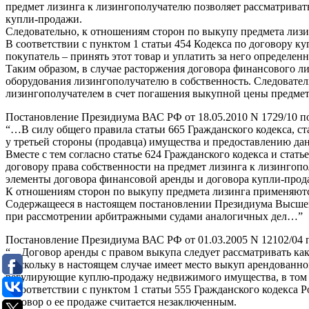
предмет лизинга к лизингополучателю позволяет рассматриват
купли-продажи.
Следовательно, к отношениям сторон по выкупу предмета лиз
В соответствии с пунктом 1 статьи 454 Кодекса по договору ку
покупатель – принять этот товар и уплатить за него определе
Таким образом, в случае расторжения договора финансового ли
оборудования лизингополучателю в собственность. Следовател
лизингополучателем в счет погашения выкупной цены предмет
Постановление Президиума ВАС РФ от 18.05.2010 N 1729/10 по
“…В силу общего правила статьи 665 Гражданского кодекса, ст
у третьей стороны (продавца) имущества и предоставлению да
Вместе с тем согласно статье 624 Гражданского кодекса и ста
договору права собственности на предмет лизинга к лизингопо
элементы договора финансовой аренды и договора купли-прод
К отношениям сторон по выкупу предмета лизинга применяют
Содержащееся в настоящем постановлении Президиума Высшег
при рассмотрении арбитражными судами аналогичных дел…”
Постановление Президиума ВАС РФ от 01.03.2005 N 12102/04 
“…Договор аренды с правом выкупа следует рассматривать ка
Поскольку в настоящем случае имеет место выкуп арендованн
регулирующие куплю-продажу недвижимого имущества, в том ч
В соответствии с пунктом 1 статьи 555 Гражданского кодекса
договор о ее продаже считается незаключенным.