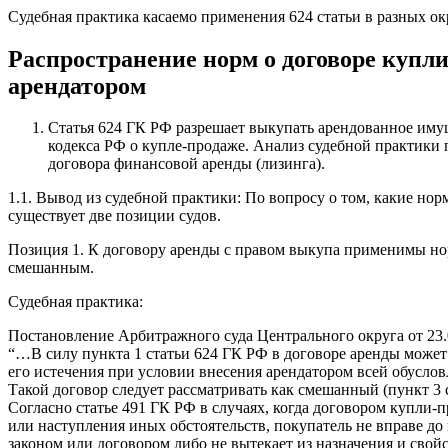
Судебная практика касаемо применения 624 статьи в разных ок
Распространение норм о договоре купл
арендатором
Статья 624 ГК РФ разрешает выкупать арендованное имущ
кодекса РФ о купле-продаже. Анализ судебной практики 
договора финансовой аренды (лизинга).
1.1. Вывод из судебной практики: По вопросу о том, какие н
существует две позиции судов.
Позиция 1. К договору аренды с правом выкупа применимы нор
смешанным.
Судебная практика:
Постановление Арбитражного суда Центрального округа от 23.
“…В силу пункта 1 статьи 624 ГК РФ в договоре аренды может
его истечения при условии внесения арендатором всей обусл
Такой договор следует рассматривать как смешанный (пункт 3
Согласно статье 491 ГК РФ в случаях, когда договором купли-
или наступления иных обстоятельств, покупатель не вправе до
законом или договором либо не вытекает из назначения и свойс