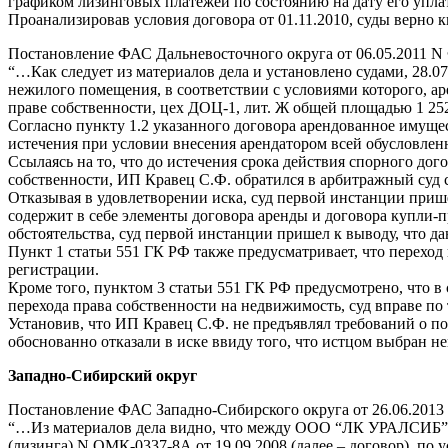
графиком лизинговых платежей по состоянию на дату его уплат
Проанализировав условия договора от 01.11.2010, суды верн
Постановление ФАС Дальневосточного округа от 06.05.2011 N 
“…Как следует из материалов дела и установлено судами, 28.
нежилого помещения, в соответствии с условиями которого, а
праве собственности, цех ДОЦ-1, лит. Ж общей площадью 1 252
Согласно пункту 1.2 указанного договора арендованное имущес
истечения при условии внесения арендатором всей обусловленн
Ссылаясь на то, что до истечения срока действия спорного д
собственности, ИП Кравец С.Ф. обратился в арбитражный суд 
Отказывая в удовлетворении иска, суд первой инстанции при
содержит в себе элементы договора аренды и договора купли-п
обстоятельства, суд первой инстанции пришел к выводу, что д
Пункт 1 статьи 551 ГК РФ также предусматривает, что перехо
регистрации.
Кроме того, пунктом 3 статьи 551 ГК РФ предусмотрено, что в
перехода права собственности на недвижимость, суд вправе п
Установив, что ИП Кравец С.Ф. не предъявлял требований о 
обоснованно отказали в иске ввиду того, что истцом выбран
Западно-Сибирский округ
Постановление ФАС Западно-Сибирского округа от 26.06.2013 
“…Из материалов дела видно, что между ООО “ЛК УРАЛСИБ” (
(лизинга) N ОМК-0337-8А от 19.09.2008 (далее – договор), по 