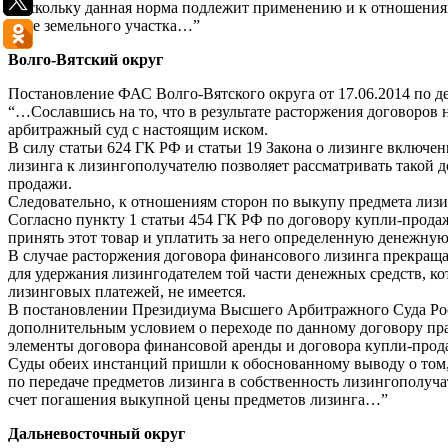
Поскольку данная норма подлежит применению и к отношениям 
цене земельного участка…”
Волго-Вятский округ
Постановление ФАС Волго-Вятского округа от 17.06.2014 по д
“…Сославшись на то, что в результате расторжения договоров 
арбитражный суд с настоящим иском.
В силу статьи 624 ГК РФ и статьи 19 Закона о лизинге включе
лизинга к лизингополучателю позволяет рассматривать такой 
продажи.
Следовательно, к отношениям сторон по выкупу предмета ли
Согласно пункту 1 статьи 454 ГК РФ по договору купли-продажи
принять этот товар и уплатить за него определенную денежную
В случае расторжения договора финансового лизинга прекращае
для удержания лизингодателем той части денежных средств, к
лизинговых платежей, не имеется.
В постановлении Президиума Высшего Арбитражного Суда Росс
дополнительным условием о переходе по данному договору пра
элементы договора финансовой аренды и договора купли-прод
Суды обеих инстанций пришли к обоснованному выводу о том,
по передаче предметов лизинга в собственность лизингополуча
счет погашения выкупной цены предметов лизинга…”
Дальневосточный округ