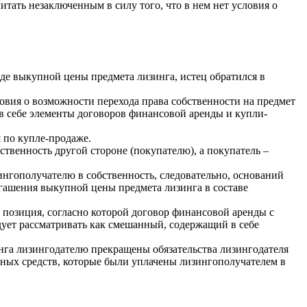
тать незаключенным в силу того, что в нем нет условия о
иде выкупной цены предмета лизинга, истец обратился в
ловия о возможности перехода права собственности на предмет
 в себе элементы договоров финансовой аренды и купли-
 по купле-продаже.
ственность другой стороне (покупателю), а покупатель –
ингополучателю в собственность, следовательно, оснований
огашения выкупной цены предмета лизинга в составе
позиция, согласно которой договор финансовой аренды с
дует рассматривать как смешанный, содержащий в себе
нга лизингодателю прекращены обязательства лизингодателя
ежных средств, которые были уплачены лизингополучателем в