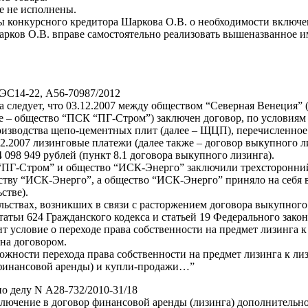
е не исполнены.
 конкурсного кредитора Шаркова О.В. о необходимости включен
рков О.В. вправе самостоятельно реализовать вышеназванное и
-ЭС14-22, А56-70987/2012
следует, что 03.12.2007 между обществом “Северная Венеция” 
 – общество “ПСК “ПГ-Стром”) заключен договор, по условиям 
изводства щепо-цементных плит (далее – ЩЦП), перечисленное 
.2007 лизинговые платежи (далее также – договор выкупного ли
098 949 рублей (пункт 8.1 договора выкупного лизинга).
Г-Стром” и общество “ИСК-Энерго” заключили трехсторонний до
тву “ИСК-Энерго”, а общество “ИСК-Энерго” приняло на себя вс
стве).
льствах, возникших в связи с расторжением договора выкупного
атьи 624 Гражданского кодекса и статьей 19 Федерального закон
жит условие о переходе права собственности на предмет лизинга
ена договором.
ожности перехода права собственности на предмет лизинга к ли
(финансовой аренды) и купли-продажи…”
о делу N А28-732/2010-31/18
включение в договор финансовой аренды (лизинга) дополнительн