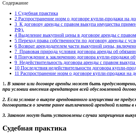
Содержание
1
Судебная практика
2
Распространение норм о договоре купли-продажи на д
3
К договору аренды с правом выкупа имущества применим
РФ).
4
Выделение выкупной цены в договоре аренды с право
5
Переход права собственности по договору аренды с ус
6
Возврат арендодателем части выкупной цены, включенн
7
Правовая природа условия договора аренды об обязанно
8
Понуждение к заключению договора купли-продажи об
9
Недействительность договора аренды с правом выкупа
10
Последствия недействительности договора купли-про
11
Распространение норм о договоре купли-продажи на 
1
. В законе или договоре аренды может быть предусмотрено
при условии внесения арендатором всей обусловленной догов
2. Если условие о выкупе арендованного имущества не пред
договориться о зачете ранее выплаченной арендной платы в 
3. Законом могут быть установлены случаи запрещения выку
Судебная практика