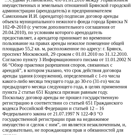
имущественных и земельных отношений Брянской городской
администрации (арендодатель) и предпринимателем
Самохиным И.И. (арендатор) подписан договор аренды
объекта муниципального нежилого фонда города Брянска N
102-Ф-2010 (с учетом дополнительного соглашения от
20.04.2010), по условиям которого арендодатель
предоставляет, а арендатор принимает во временное
пользование на правах аренды нежилое помещение общей
площадью 55,2 кв. м, расположенное по адресу: г. Брянск,
проспект Московский, 29 сроком с 01.01.2010 по 31.12.2010.
Согласно пункту 3 Информационного письма от 11.01.2002 N
66 “Обзор практики разрешения споров, связанных с
арендой”, в котором указано, что срок действия договора
аренды здания (сооружения), определенный с 1-го числа
какого-либо месяца текущего года до 30-го (31-го) числа
предыдущего месяца следующего года, в целях применения
пункта 2 статьи 651 Кодекса признан равным году.
Поскольку договор аренды не прошел государственную
регистрацию в соответствии со статьей 651 Гражданского
кодекса Российской Федерации и статьей 12 – 16
Федерального закона от 21.07.1997 N 122-ФЗ “О
государственной регистрации прав на недвижимое
имущество и сделок с ним”, он является незаключенным, и,
следовательно, не порождающим прав и обязанностей для