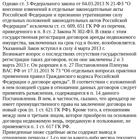
Однако ст. 3 Федерального закона от 04.03.2013 N 21-ФЗ “О
внесении изменений в отдельные законодательные акты
Российской Федерации и признании утратившими силу
отдельных положений законодательных актов Российской
Федерации” исключила ст. ст. 609, 651 ГК РФ из перечня,
приведенного в п. 8 ст. 2 Закона N 302-ФЗ. В связи с этим
государственная регистрация договоров аренды недвижимого
имущества, заключенных на срок год и более, возобновляется.
Указанный Закон вступил в силу 4 марта 2013 г.
Возникает вопрос о последствиях отсутствия государственной
регистрации таких договоров, если они заключены 2 и 3
марта 2013 г. Он разрешен в п. 27 Постановления Пленума
ВАС РФ от 17.11.2011 N 73 “Об отдельных вопросах практики
применения правил Гражданского кодекса Российской
Федерации о договоре аренды”. В соответствии с изложенной
в нем позицией судам в отношении данных договоров следует
применять разъяснения, содержащиеся в п. 14 данного
Постановления. В нем, в частности, сказано, что арендатор не
имеет преимущественного права на заключение договора на
новый срок (п. 1 ст. 621 ГК РФ). Кроме того, к отношениям
между ним и третьим лицом, которое приобрело на основании
договора недвижимую вещь, переданную в пользование, не
применяется п. 1 ст. 617 ГК РФ.
Приведенные ниже судебные акты содержат вывод в
отношении периода с 1-го числа какого-либо месяца текущего