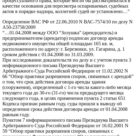
процессуального права, которые могли бы рассматриваться в
качестве основания для пересмотра оспариваемых судебных
актов в порядке надзора, коллегией судей не установлено…”
Определение ВАС РФ от 22.06.2010 N ВАС-7574/10 по делу N
А50-23758/2009
“…01.04.2008 между ООО “Золушка” (арендодатель) и
предпринимателем (арендатор) подписан договор аренды
недвижимого имущества общей площадью 165 кв. м,
расположенного по адресу: г. Березники, ул. Гагарина, д. 1
сроком действия с 01.04.2008 по 31.03.2009.
При исследовании доказательств по делу и с учетом пункта 3
информационного письма Президиума Высшего
Арбитражного Суда Российской Федерации от 11.02.2002 N
66 “Обзор практики разрешения споров, связанных с арендой”
о том, что срок действия договора аренды здания
(сооружения), определенный с 1-го числа какого-либо месяца
текущего года до 30-го (31-го) числа предыдущего месяца
следующего года, в целях применения пункта 2 статьи 651
Кодекса признан равным году, суды пришли к выводу об
определении срока действия договора аренды от 01.04.2008
равным году.
Пунктом 7 информационного письма Президиума Высшего
Арбитражного Суда Российской Федерации от 16.02.2001 N
59 “Обзор практики разрешения споров, связанных с