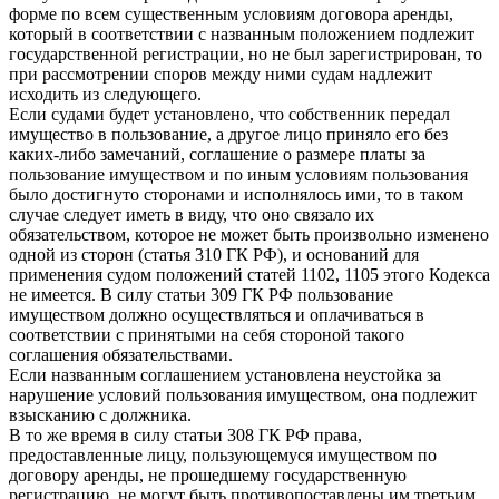
форме по всем существенным условиям договора аренды,
который в соответствии с названным положением подлежит
государственной регистрации, но не был зарегистрирован, то
при рассмотрении споров между ними судам надлежит
исходить из следующего.
Если судами будет установлено, что собственник передал
имущество в пользование, а другое лицо приняло его без
каких-либо замечаний, соглашение о размере платы за
пользование имуществом и по иным условиям пользования
было достигнуто сторонами и исполнялось ими, то в таком
случае следует иметь в виду, что оно связало их
обязательством, которое не может быть произвольно изменено
одной из сторон (статья 310 ГК РФ), и оснований для
применения судом положений статей 1102, 1105 этого Кодекса
не имеется. В силу статьи 309 ГК РФ пользование
имуществом должно осуществляться и оплачиваться в
соответствии с принятыми на себя стороной такого
соглашения обязательствами.
Если названным соглашением установлена неустойка за
нарушение условий пользования имуществом, она подлежит
взысканию с должника.
В то же время в силу статьи 308 ГК РФ права,
предоставленные лицу, пользующемуся имуществом по
договору аренды, не прошедшему государственную
регистрацию, не могут быть противопоставлены им третьим