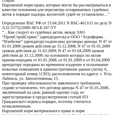
сторон.
Нарушений норм права, которые могли бы рассматриваться в
качестве основания для пересмотра оспариваемых судебных
актов в порядке надзора, коллегией судей не установлено…”
Определение ВАС РФ от 15.04.2011 N ВАС-4613/11 по делу N
А32-55752/2009-38/3-Б-187-УТ
“…Как следует из судебных актов, между ЗАО
“ПромСтройСервис” (арендодатель) и ООО “Агрофирма
“Изобилие” (арендатор) подписаны договоры аренды: N 47 от
01.01.2008 сроком действия до 31.12.2008; N 47 от 01.01.2009
сроком действия до 31.03.2009; N 47 от 01.04.2009 сроком
действия до 31.12.2009, на основании которых по актам
приема-передачи от 01.01.2008, от 01.01.2009 и от 01.04.2009
арендатору переданы во временное владение и пользование
нежилые помещения в административном здании (литер А,
инвентарный номер 11303), расположенном по адресу: г. Усть-
Лабинск, ул. Заполотнянная, 15.
При проверке обоснованности заявленного требования,
судами установлено, что договор аренды N 47 от 01.01.2008,
заключенный на срок, равный одному году, не
зарегистрирован в предусмотренном статьей 651
Гражданского кодекса порядке, поэтому считается
незаключенным.
Нарушений норм материального права и норм