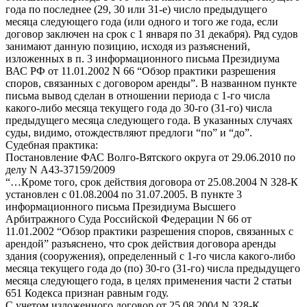
года по последнее (29, 30 или 31-е) число предыдущего
месяца следующего года (или одного и того же года, если
договор заключен на срок с 1 января по 31 декабря). Ряд судов
занимают данную позицию, исходя из разъяснений,
изложенных в п. 3 информационного письма Президиума
ВАС РФ от 11.01.2002 N 66 “Обзор практики разрешения
споров, связанных с договором аренды”. В названном пункте
письма вывод сделан в отношении периода с 1-го числа
какого-либо месяца текущего года до 30-го (31-го) числа
предыдущего месяца следующего года. В указанных случаях
суды, видимо, отождествляют предлоги “по” и “до”.
Судебная практика:
Постановление ФАС Волго-Вятского округа от 29.06.2010 по
делу N А43-37159/2009
“…Кроме того, срок действия договора от 25.08.2004 N 328-К
установлен с 01.08.2004 по 31.07.2005. В пункте 3
информационного письма Президиума Высшего
Арбитражного Суда Российской Федерации N 66 от
11.01.2002 “Обзор практики разрешения споров, связанных с
арендой” разъяснено, что срок действия договора аренды
здания (сооружения), определенный с 1-го числа какого-либо
месяца текущего года до (по) 30-го (31-го) числа предыдущего
месяца следующего года, в целях применения части 2 статьи
651 Кодекса признан равным году.
С учетом изложенного договор от 25.08.2004 N 328-К