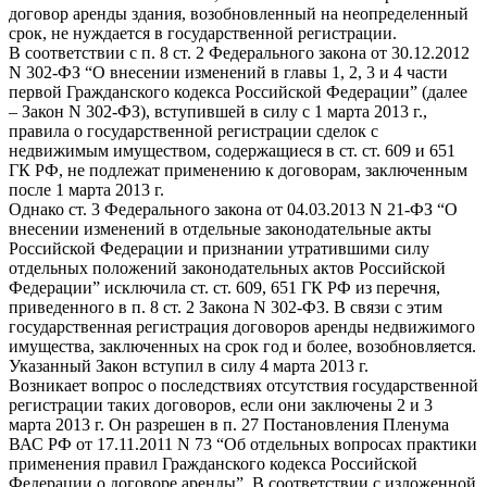
договор аренды здания, возобновленный на неопределенный
срок, не нуждается в государственной регистрации.
В соответствии с п. 8 ст. 2 Федерального закона от 30.12.2012
N 302-ФЗ “О внесении изменений в главы 1, 2, 3 и 4 части
первой Гражданского кодекса Российской Федерации” (далее
– Закон N 302-ФЗ), вступившей в силу с 1 марта 2013 г.,
правила о государственной регистрации сделок с
недвижимым имуществом, содержащиеся в ст. ст. 609 и 651
ГК РФ, не подлежат применению к договорам, заключенным
после 1 марта 2013 г.
Однако ст. 3 Федерального закона от 04.03.2013 N 21-ФЗ “О
внесении изменений в отдельные законодательные акты
Российской Федерации и признании утратившими силу
отдельных положений законодательных актов Российской
Федерации” исключила ст. ст. 609, 651 ГК РФ из перечня,
приведенного в п. 8 ст. 2 Закона N 302-ФЗ. В связи с этим
государственная регистрация договоров аренды недвижимого
имущества, заключенных на срок год и более, возобновляется.
Указанный Закон вступил в силу 4 марта 2013 г.
Возникает вопрос о последствиях отсутствия государственной
регистрации таких договоров, если они заключены 2 и 3
марта 2013 г. Он разрешен в п. 27 Постановления Пленума
ВАС РФ от 17.11.2011 N 73 “Об отдельных вопросах практики
применения правил Гражданского кодекса Российской
Федерации о договоре аренды”. В соответствии с изложенной