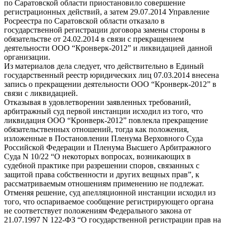
по Саратовской области приостановило совершение
регистрационных действий, а затем 29.07.2014 Управление
Росреестра по Саратовской области отказало в
государственной регистрации договора замены стороны в
обязательстве от 24.02.2014 в связи с прекращением
деятельности ООО “Кронверк-2012” и ликвидацией данной
организации.
Из материалов дела следует, что действительно в Единый
государственный реестр юридических лиц 07.03.2014 внесена
запись о прекращении деятельности ООО “Кронверк-2012” в
связи с ликвидацией.
Отказывая в удовлетворении заявленных требований,
арбитражный суд первой инстанции исходил из того, что
ликвидация ООО “Кронверк-2012” повлекла прекращение
обязательственных отношений, тогда как положения,
изложенные в Постановлении Пленума Верховного Суда
Российской Федерации и Пленума Высшего Арбитражного
Суда N 10/22 “О некоторых вопросах, возникающих в
судебной практике при разрешении споров, связанных с
защитой права собственности и других вещных прав”, к
рассматриваемым отношениям применению не подлежат.
Отменяя решение, суд апелляционной инстанции исходил из
того, что оспариваемое сообщение регистрирующего органа
не соответствует положениям Федерального закона от
21.07.1997 N 122-ФЗ “О государственной регистрации прав на