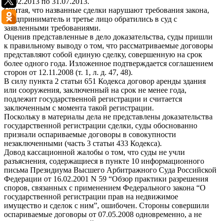
01.02.2013 по 31.07.2013.
Считая, что названные сделки нарушают требования закона,
предприниматель и третье лицо обратились в суд с
заявленными требованиями.
Оценив представленные в дело доказательства, суды пришли
к правильному выводу о том, что рассматриваемые договоры
представляют собой единую сделку, совершенную на срок
более одного года. Изложенное подтверждается соглашением
сторон от 12.11.2008 (т. 1, л. д. 47, 48).
В силу пункта 2 статьи 651 Кодекса договор аренды здания
или сооружения, заключенный на срок не менее года,
подлежит государственной регистрации и считается
заключенным с момента такой регистрации.
Поскольку в материалы дела не представлены доказательства
государственной регистрации сделки, суды обоснованно
признали оспариваемые договоры в совокупности
незаключенными (часть 3 статьи 433 Кодекса).
Довод кассационной жалобы о том, что суды не учли
разъяснения, содержащиеся в пункте 10 информационного
письма Президиума Высшего Арбитражного Суда Российской
Федерации от 16.02.2001 N 59 “Обзор практики разрешения
споров, связанных с применением Федерального закона “О
государственной регистрации прав на недвижимое
имущество и сделок с ним”, ошибочен. Стороны совершили
оспариваемые договоры от 07.05.2008 одновременно, а не