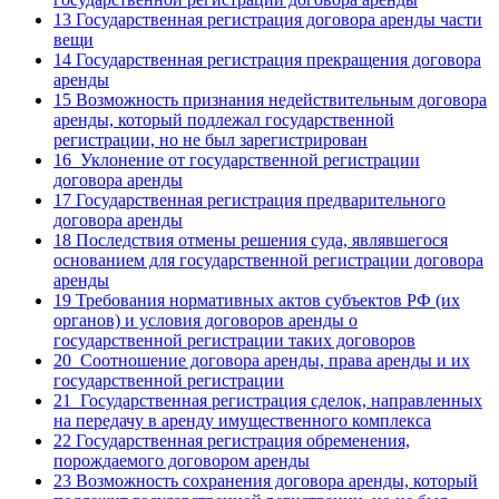
13
Государственная регистрация договора аренды части
вещи
14
Государственная регистрация прекращения договора
аренды
15
Возможность признания недействительным договора
аренды, который подлежал государственной
регистрации, но не был зарегистрирован
16
Уклонение от государственной регистрации
договора аренды
17
Государственная регистрация предварительного
договора аренды
18
Последствия отмены решения суда, являвшегося
основанием для государственной регистрации договора
аренды
19
Требования нормативных актов субъектов РФ (их
органов) и условия договоров аренды о
государственной регистрации таких договоров
20
Соотношение договора аренды, права аренды и их
государственной регистрации
21
Государственная регистрация сделок, направленных
на передачу в аренду имущественного комплекса
22
Государственная регистрация обременения,
порождаемого договором аренды
23
Возможность сохранения договора аренды, который