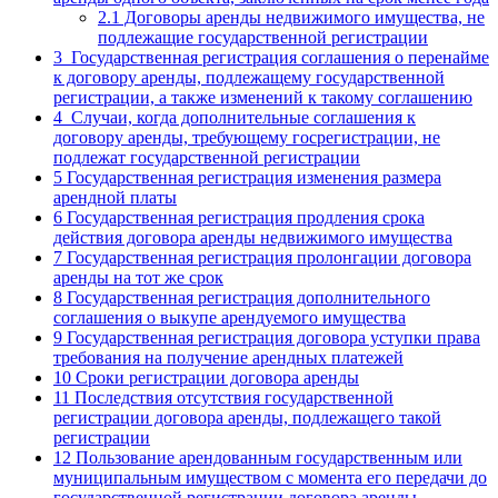
2.1
Договоры аренды недвижимого имущества, не
подлежащие государственной регистрации
3
Государственная регистрация соглашения о перенайме
к договору аренды, подлежащему государственной
регистрации, а также изменений к такому соглашению
4
Случаи, когда дополнительные соглашения к
договору аренды, требующему госрегистрации, не
подлежат государственной регистрации
5
Государственная регистрация изменения размера
арендной платы
6
Государственная регистрация продления срока
действия договора аренды недвижимого имущества
7
Государственная регистрация пролонгации договора
аренды на тот же срок
8
Государственная регистрация дополнительного
соглашения о выкупе арендуемого имущества
9
Государственная регистрация договора уступки права
требования на получение арендных платежей
10
Сроки регистрации договора аренды
11
Последствия отсутствия государственной
регистрации договора аренды, подлежащего такой
регистрации
12
Пользование арендованным государственным или
муниципальным имуществом с момента его передачи до
государственной регистрации договора аренды