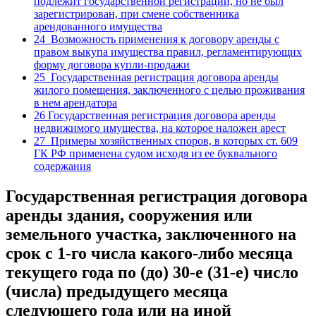
подлежит государственной регистрации, но не был
зарегистрирован, при смене собственника
арендованного имущества
24
Возможность применения к договору аренды с
правом выкупа имущества правил, регламентирующих
форму договора купли-продажи
25
Государственная регистрация договора аренды
жилого помещения, заключенного с целью проживания
в нем арендатора
26
Государственная регистрация договора аренды
недвижимого имущества, на которое наложен арест
27
Примеры хозяйственных споров, в которых ст. 609
ГК РФ применена судом исходя из ее буквального
содержания
Государственная регистрация договора
аренды здания, сооружения или
земельного участка, заключенного на
срок с 1-го числа какого-либо месяца
текущего года по (до) 30-е (31-е) число
(числа) предыдущего месяца
следующего года или на иной