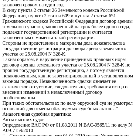
заключен сроком на один год.
В силу пункта 2 статьи 26 Земельного кодекса Российской
Федерации, пункта 2 статьи 609 и пункта 2 статьи 651
Гражданского кодекса Российской Федерации договор аренды
земельного участка, заключенный на срок более одного года,
подлежит государственной регистрации и считается
заключенным с момента такой регистрации.
Стороны не представили в материалы дела доказательства
государственной регистрации договора аренды земельного
участка от 25.08.2004 N 328-К.
Таким образом, в нарушение приведенных правовых норм
договор аренды земельного участка от 25.08.2004 N 328-К не
прошел государственную регистрацию, а потому является
незаключенным, как не зарегистрированный в установленном
законом порядке. Незаключенность сделки означает ее
фактическое отсутствие, следовательно, требования истца о
внесении изменений в незаключенный договор
необоснованны.
При таких обстоятельствах по делу окружной суд не усмотрел
оснований для отмены обжалуемых судебных актов…”
Аналогичная судебная практика:
Акты высших судов
Определение ВАС РФ от 01.08.2011 N ВАС-9565/11 по делу N
А09-7159/2010
“…Судами установлено, что 01.01.2010 между Управлением