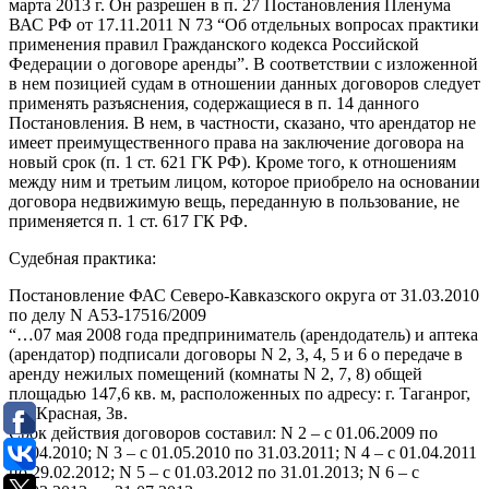
марта 2013 г. Он разрешен в п. 27 Постановления Пленума
ВАС РФ от 17.11.2011 N 73 “Об отдельных вопросах практики
применения правил Гражданского кодекса Российской
Федерации о договоре аренды”. В соответствии с изложенной
в нем позицией судам в отношении данных договоров следует
применять разъяснения, содержащиеся в п. 14 данного
Постановления. В нем, в частности, сказано, что арендатор не
имеет преимущественного права на заключение договора на
новый срок (п. 1 ст. 621 ГК РФ). Кроме того, к отношениям
между ним и третьим лицом, которое приобрело на основании
договора недвижимую вещь, переданную в пользование, не
применяется п. 1 ст. 617 ГК РФ.
Судебная практика:
Постановление ФАС Северо-Кавказского округа от 31.03.2010
по делу N А53-17516/2009
“…07 мая 2008 года предприниматель (арендодатель) и аптека
(арендатор) подписали договоры N 2, 3, 4, 5 и 6 о передаче в
аренду нежилых помещений (комнаты N 2, 7, 8) общей
площадью 147,6 кв. м, расположенных по адресу: г. Таганрог,
пл. Красная, 3в.
Срок действия договоров составил: N 2 – с 01.06.2009 по
30.04.2010; N 3 – с 01.05.2010 по 31.03.2011; N 4 – с 01.04.2011
по 29.02.2012; N 5 – с 01.03.2012 по 31.01.2013; N 6 – с