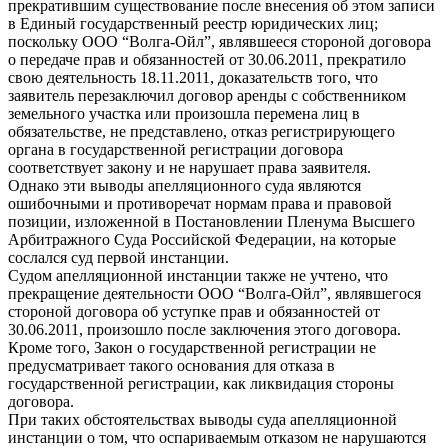
прекратившим существование после внесения об этом записи
в Единый государственный реестр юридических лиц;
поскольку ООО “Волга-Ойл”, являвшееся стороной договора
о передаче прав и обязанностей от 30.06.2011, прекратило
свою деятельность 18.11.2011, доказательств того, что
заявитель перезаключил договор аренды с собственником
земельного участка или произошла перемена лиц в
обязательстве, не представлено, отказ регистрирующего
органа в государственной регистрации договора
соответствует закону и не нарушает права заявителя.
Однако эти выводы апелляционного суда являются
ошибочными и противоречат нормам права и правовой
позиции, изложенной в Постановлении Пленума Высшего
Арбитражного Суда Российской Федерации, на которые
сослался суд первой инстанции.
Судом апелляционной инстанции также не учтено, что
прекращение деятельности ООО “Волга-Ойл”, являвшегося
стороной договора об уступке прав и обязанностей от
30.06.2011, произошло после заключения этого договора.
Кроме того, Закон о государственной регистрации не
предусматривает такого основания для отказа в
государственной регистрации, как ликвидация стороны
договора.
При таких обстоятельствах выводы суда апелляционной
инстанции о том, что оспариваемым отказом не нарушаются