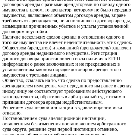
договоров аренды с разными арендаторами по поводу одного
имущества в целом, то арендатор, которому не было передано
имущество, являющееся объектом договора аренды, вправе
требовать от арендодателя, не исполнившего договор аренды,
возмещения причиненных убытков и уплаты установленной
договором неустойки.
Наличие нескольких сделок аренды в отношении одного и
того же имущества не влечет недействительность этих сделок.
Обществом (арендатор) и компанией (арендодатель) заключен
договор аренды недвижимого имущества. Регистрация
данного договора приостановлена из-за наличия в ЕГРП
информации о ранее заключенных и не прекращенных в
установленном законом порядке договоров аренды этого
имущества с третьими лицами.
Общество, ссылаясь на то, что сделка по предоставлению
арендодателем имущества уже переданного им ранее в аренду
иному лицу не соответствует требованиям действующего
законодательства, обратилось в арбитражный суд с иском о
признании договора аренды недействительным.
Решением суда первой инстанции в удовлетворении иска
отказано.
Постановлением суда апелляционной инстанции,
оставленным без изменения постановлением арбитражного
суда округа, решение суда первой инстанции отменено,
заявленное обществом требование удовлетворено.