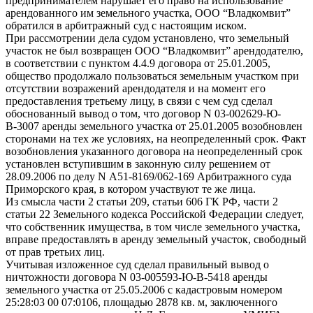
предпринимателем нарушает его право на использование
арендованного им земельного участка, ООО “Владкомвит”
обратился в арбитражный суд с настоящим иском.
При рассмотрении дела судом установлено, что земельный
участок не был возвращен ООО “Владкомвит” арендодателю,
в соответствии с пунктом 4.4.9 договора от 25.01.2005,
общество продолжало пользоваться земельным участком при
отсутствии возражений арендодателя и на момент его
предоставления третьему лицу, в связи с чем суд сделал
обоснованный вывод о том, что договор N 03-002629-Ю-
В-3007 аренды земельного участка от 25.01.2005 возобновлен
сторонами на тех же условиях, на неопределенный срок. Факт
возобновления указанного договора на неопределенный срок
установлен вступившим в законную силу решением от
28.09.2006 по делу N А51-8169/062-169 Арбитражного суда
Приморского края, в котором участвуют те же лица.
Из смысла части 2 статьи 209, статьи 606 ГК РФ, части 2
статьи 22 Земельного кодекса Российской Федерации следует,
что собственник имущества, в том числе земельного участка,
вправе предоставлять в аренду земельный участок, свободный
от прав третьих лиц.
Учитывая изложенное суд сделал правильный вывод о
ничтожности договора N 03-005593-Ю-В-5418 аренды
земельного участка от 25.05.2006 с кадастровым номером
25:28:03 00 07:0106, площадью 2878 кв. м, заключенного