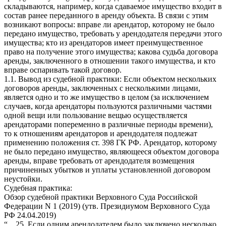
складываются, например, когда сдаваемое имущество входит в
состав ранее переданного в аренду объекта. В связи с этим
возникают вопросы: вправе ли арендатор, которому не было
передано имущество, требовать у арендодателя передачи этого
имущества; кто из арендаторов имеет преимущественное
право на получение этого имущества; какова судьба договора
аренды, заключенного в отношении такого имущества, и кто
вправе оспаривать такой договор.
1.1. Вывод из судебной практики: Если объектом нескольких
договоров аренды, заключенных с несколькими лицами,
является одно и то же имущество в целом (за исключением
случаев, когда арендаторы пользуются различными частями
одной вещи или пользование вещью осуществляется
арендаторами попеременно в различные периоды времени),
то к отношениям арендаторов и арендодателя подлежат
применению положения ст. 398 ГК РФ. Арендатор, которому
не было передано имущество, являющееся объектом договора
аренды, вправе требовать от арендодателя возмещения
причиненных убытков и уплаты установленной договором
неустойки.
Судебная практика:
Обзор судебной практики Верховного Суда Российской
Федерации N 1 (2019) (утв. Президиумом Верховного Суда
РФ 24.04.2019)
“…25. Если одним арендодателем было заключено несколько