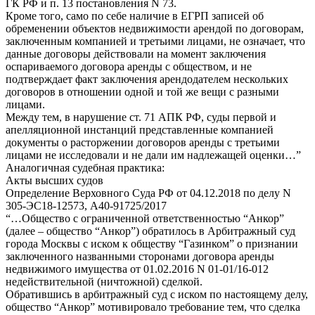
ГК РФ и п. 13 постановления N 73.
Кроме того, само по себе наличие в ЕГРП записей об
обременении объектов недвижимости арендой по договорам,
заключенным компанией и третьими лицами, не означает, что
данные договоры действовали на момент заключения
оспариваемого договора аренды с обществом, и не
подтверждает факт заключения арендодателем нескольких
договоров в отношении одной и той же вещи с разными
лицами.
Между тем, в нарушение ст. 71 АПК РФ, суды первой и
апелляционной инстанций представленные компанией
документы о расторжении договоров аренды с третьими
лицами не исследовали и не дали им надлежащей оценки…”
Аналогичная судебная практика:
Акты высших судов
Определение Верховного Суда РФ от 04.12.2018 по делу N
305-ЭС18-12573, А40-91725/2017
“…Общество с ограниченной ответственностью “Анкор”
(далее – общество “Анкор”) обратилось в Арбитражный суд
города Москвы с иском к обществу “Газинком” о признании
заключенного названными сторонами договора аренды
недвижимого имущества от 01.02.2016 N 01-01/16-012
недействительной (ничтожной) сделкой.
Обратившись в арбитражный суд с иском по настоящему делу,
общество “Анкор” мотивировало требование тем, что сделка