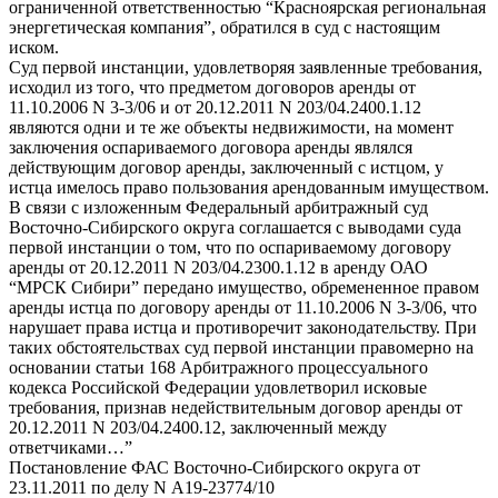
ограниченной ответственностью “Красноярская региональная
энергетическая компания”, обратился в суд с настоящим
иском.
Суд первой инстанции, удовлетворяя заявленные требования,
исходил из того, что предметом договоров аренды от
11.10.2006 N 3-3/06 и от 20.12.2011 N 203/04.2400.1.12
являются одни и те же объекты недвижимости, на момент
заключения оспариваемого договора аренды являлся
действующим договор аренды, заключенный с истцом, у
истца имелось право пользования арендованным имуществом.
В связи с изложенным Федеральный арбитражный суд
Восточно-Сибирского округа соглашается с выводами суда
первой инстанции о том, что по оспариваемому договору
аренды от 20.12.2011 N 203/04.2300.1.12 в аренду ОАО
“МРСК Сибири” передано имущество, обремененное правом
аренды истца по договору аренды от 11.10.2006 N 3-3/06, что
нарушает права истца и противоречит законодательству. При
таких обстоятельствах суд первой инстанции правомерно на
основании статьи 168 Арбитражного процессуального
кодекса Российской Федерации удовлетворил исковые
требования, признав недействительным договор аренды от
20.12.2011 N 203/04.2400.12, заключенный между
ответчиками…”
Постановление ФАС Восточно-Сибирского округа от
23.11.2011 по делу N А19-23774/10