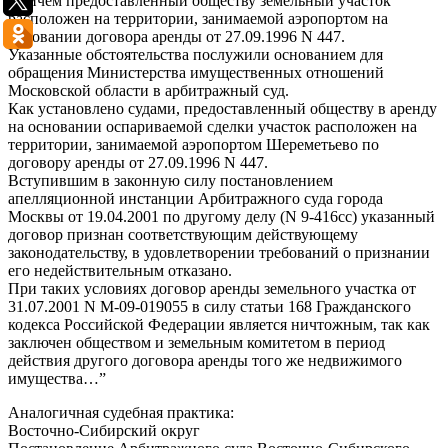
Причем предоставленный обществу земельный участок
расположен на территории, занимаемой аэропортом на
основании договора аренды от 27.09.1996 N 447.
Указанные обстоятельства послужили основанием для
обращения Министерства имущественных отношений
Московской области в арбитражный суд.
Как установлено судами, предоставленный обществу в аренду
на основании оспариваемой сделки участок расположен на
территории, занимаемой аэропортом Шереметьево по
договору аренды от 27.09.1996 N 447.
Вступившим в законную силу постановлением
апелляционной инстанции Арбитражного суда города
Москвы от 19.04.2001 по другому делу (N 9-416сс) указанный
договор признан соответствующим действующему
законодательству, в удовлетворении требований о признании
его недействительным отказано.
При таких условиях договор аренды земельного участка от
31.07.2001 N М-09-019055 в силу статьи 168 Гражданского
кодекса Российской Федерации является ничтожным, так как
заключен обществом и земельным комитетом в период
действия другого договора аренды того же недвижимого
имущества…”
Аналогичная судебная практика:
Восточно-Сибирский округ