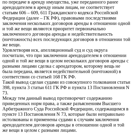
по передаче в аренду имущества, уже переданного ранее
арендодателем в аренду иным лицам, не соответствует
статьям 606 – 609, 611 Гражданского кодекса Российской
Федерации (далее – ГК РФ), правовыми последствиями
заключения нескольких договоров аренды в отношении одной
и той же вещи являются приоритет первоначально
заключенного договора аренды и недействительность
(ничтожность) всех последующих договоров в отношении той
же вещи.
Удовлетворяя иск, апелляционный суд и суд округа
посчитали, что при заключении арендодателем в отношении
одной и той же вещи в целом нескольких договоров аренды с
разными лицами сделка с арендатором, которому вещь не
была передана, является недействительной (ничтожной) в
соответствии со статьей 168 ГК РФ.
Такой вывод сделан судами из совокупного толкования статьи
398, пункта 3 статьи 611 ГК РФ и пункта 13 Постановления N
73.
Между тем данный вывод противоречит содержанию
приведенных норм права, а также разъяснениям Высшего
Арбитражного Суда Российской Федерации, содержащимся в
пункте 13 Постановления N 73, которые были неправильно
истолкованы и применены судами к случаям заключения
арендодателем договоров аренды в отношении одной и той
же вещи в целом с разными лицами.