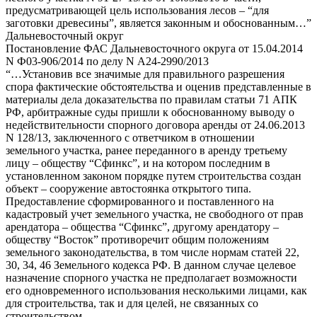
предусматривающей цель использования лесов – “для
заготовки древесины”, является законным и обоснованным…”
Дальневосточный округ
Постановление ФАС Дальневосточного округа от 15.04.2014
N Ф03-906/2014 по делу N А24-2990/2013
“…Установив все значимые для правильного разрешения
спора фактические обстоятельства и оценив представленные в
материалы дела доказательства по правилам статьи 71 АПК
РФ, арбитражные суды пришли к обоснованному выводу о
недействительности спорного договора аренды от 24.06.2013
N 128/13, заключенного с ответчиком в отношении
земельного участка, ранее переданного в аренду третьему
лицу – обществу “Сфинкс”, и на котором последним в
установленном законом порядке путем строительства создан
объект – сооружение автостоянка открытого типа.
Предоставление сформированного и поставленного на
кадастровый учет земельного участка, не свободного от прав
арендатора – общества “Сфинкс”, другому арендатору –
обществу “Восток” противоречит общим положениям
земельного законодательства, в том числе нормам статей 22,
30, 34, 46 Земельного кодекса РФ. В данном случае целевое
назначение спорного участка не предполагает возможности
его одновременного использования несколькими лицами, как
для строительства, так и для целей, не связанных со
строительством.