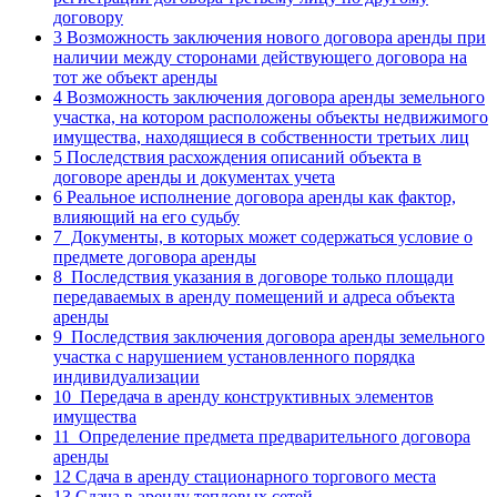
договору
3
Возможность заключения нового договора аренды при
наличии между сторонами действующего договора на
тот же объект аренды
4
Возможность заключения договора аренды земельного
участка, на котором расположены объекты недвижимого
имущества, находящиеся в собственности третьих лиц
5
Последствия расхождения описаний объекта в
договоре аренды и документах учета
6
Реальное исполнение договора аренды как фактор,
влияющий на его судьбу
7
Документы, в которых может содержаться условие о
предмете договора аренды
8
Последствия указания в договоре только площади
передаваемых в аренду помещений и адреса объекта
аренды
9
Последствия заключения договора аренды земельного
участка с нарушением установленного порядка
индивидуализации
10
Передача в аренду конструктивных элементов
имущества
11
Определение предмета предварительного договора
аренды
12
Сдача в аренду стационарного торгового места
13
Сдача в аренду тепловых сетей