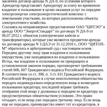
заключен договор аренды N ДА-9, по условиям которого
Арендатор представляет Арендатору за плату во временное
владение и пользование в целях оказания услуг по передаче
электроэнергии электроэнергетический комплекс с
земельными участками, на которых расположены объекты
электросетевого хозяйства.
Ссылаясь на неправомерное предоставление ОАО “ЦИТЭО” в
аренду ООО “ЭнергоСтандарт” по договору N ДА-9 от
06.07.2012 г. объектов (электрические кабели и
трансформаторы), которые уже являются предметом аренды
по договору аренды N 1/ДАЭ от 31.12.2010 г., ООО “ЦИТОП-
М” обратилось в арбитражный суд с настоящим иском.
Передача другому лицу прав владения и пользования
имуществом, уже находящимся во владении и пользовании
Истца, чье владение и пользование не прекращено в
установленном законом порядке, противоречит требованиям
статей 606, 607 Гражданского кодекса Российской Федерации.
В соответствии со ст. 398, п. 3 ст. 611 Гражданского кодекса
Российской Федерации в случае неисполнения обязательства
передать индивидуально-определенную вещь в возмездное
пользование кредитору, последний вправе требовать
отобрания этой вещи у должника и передачи ее кредитору на
предусмотренных обязательством условиях. Это право
отпадает, если вещь уже передана третьему лицу. Если вещь
еще не передана, преимущество имеет тот из кредиторов, в