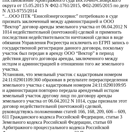
Постановление Арбитражного суда Восточно-Сибирского
округа от 15.05.2015 N Ф02-1761/2015, Ф02-2005/2015 по делу
N А33-9755/2014
“…ООО ПТК “Енисейэнергосервис” потребовало в суде
признать заключенный между администрацией и ООО
“Вектор” договор аренды земельного участка от 06.04.2012 N
1014 недействительной (ничтожной) сделкой и применить
последствия недействительности ничтожной сделки в виде
обязания Управления Росреестра исключить из ЕГРП запись о
государственной регистрации данного договора, поскольку
участок был передан в аренду ООО “Вектор” в период
действия другого договора аренды, заключенного между
истцом и администрацией в отношении того же земельного
участка.
Установив, что земельный участок с кадастровым номером
24:11:02901109:360 образован в результате перераспределения
земельного участка с кадастровым номером 24:11:0290109:95
и администрация повторно передала арендуемый истцом
земельный участок другому лицу по договору аренды
земельного участка от 06.04.2012 N 1014, суды признали этот
договор недействительной (ничтожной) сделкой,
руководствуясь положениями статей 166, 168, 209, 606 – 609,
611 Гражданского кодекса Российской Федерации, статьи 3
Земельного кодекса Российской Федерации, статьи 69
Арбитражного процессуального кодекса Российской