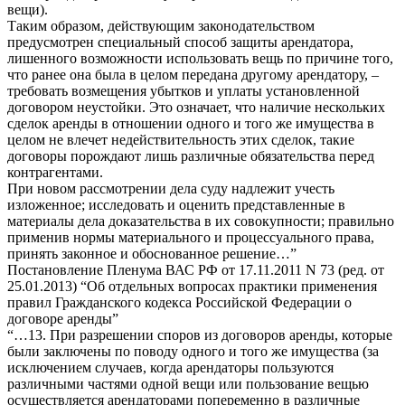
вещи).
Таким образом, действующим законодательством
предусмотрен специальный способ защиты арендатора,
лишенного возможности использовать вещь по причине того,
что ранее она была в целом передана другому арендатору, –
требовать возмещения убытков и уплаты установленной
договором неустойки. Это означает, что наличие нескольких
сделок аренды в отношении одного и того же имущества в
целом не влечет недействительность этих сделок, такие
договоры порождают лишь различные обязательства перед
контрагентами.
При новом рассмотрении дела суду надлежит учесть
изложенное; исследовать и оценить представленные в
материалы дела доказательства в их совокупности; правильно
применив нормы материального и процессуального права,
принять законное и обоснованное решение…”
Постановление Пленума ВАС РФ от 17.11.2011 N 73 (ред. от
25.01.2013) “Об отдельных вопросах практики применения
правил Гражданского кодекса Российской Федерации о
договоре аренды”
“…13. При разрешении споров из договоров аренды, которые
были заключены по поводу одного и того же имущества (за
исключением случаев, когда арендаторы пользуются
различными частями одной вещи или пользование вещью
осуществляется арендаторами попеременно в различные