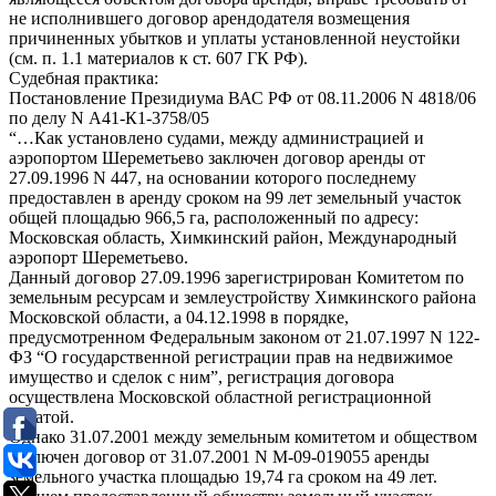
не исполнившего договор арендодателя возмещения
причиненных убытков и уплаты установленной неустойки
(см. п. 1.1 материалов к ст. 607 ГК РФ).
Судебная практика:
Постановление Президиума ВАС РФ от 08.11.2006 N 4818/06
по делу N А41-К1-3758/05
“…Как установлено судами, между администрацией и
аэропортом Шереметьево заключен договор аренды от
27.09.1996 N 447, на основании которого последнему
предоставлен в аренду сроком на 99 лет земельный участок
общей площадью 966,5 га, расположенный по адресу:
Московская область, Химкинский район, Международный
аэропорт Шереметьево.
Данный договор 27.09.1996 зарегистрирован Комитетом по
земельным ресурсам и землеустройству Химкинского района
Московской области, а 04.12.1998 в порядке,
предусмотренном Федеральным законом от 21.07.1997 N 122-
ФЗ “О государственной регистрации прав на недвижимое
имущество и сделок с ним”, регистрация договора
осуществлена Московской областной регистрационной
палатой.
Однако 31.07.2001 между земельным комитетом и обществом
заключен договор от 31.07.2001 N М-09-019055 аренды
земельного участка площадью 19,74 га сроком на 49 лет.