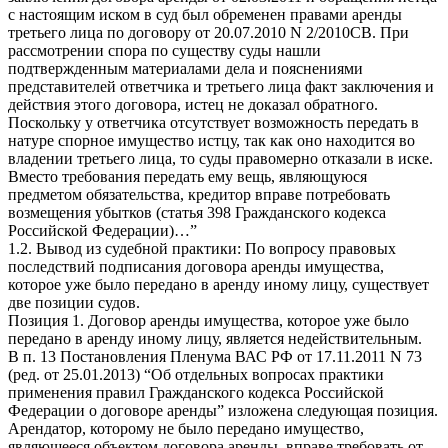
с настоящим иском в суд был обременен правами аренды
третьего лица по договору от 20.07.2010 N 2/2010СВ. При
рассмотрении спора по существу суды нашли
подтвержденным материалами дела и пояснениями
представителей ответчика и третьего лица факт заключения и
действия этого договора, истец не доказал обратного.
Поскольку у ответчика отсутствует возможность передать в
натуре спорное имущество истцу, так как оно находится во
владении третьего лица, то суды правомерно отказали в иске.
Вместо требования передать ему вещь, являющуюся
предметом обязательства, кредитор вправе потребовать
возмещения убытков (статья 398 Гражданского кодекса
Российской Федерации)…”
1.2. Вывод из судебной практики: По вопросу правовых
последствий подписания договора аренды имущества,
которое уже было передано в аренду иному лицу, существует
две позиции судов.
Позиция 1. Договор аренды имущества, которое уже было
передано в аренду иному лицу, является недействительным.
В п. 13 Постановления Пленума ВАС РФ от 17.11.2011 N 73
(ред. от 25.01.2013) “Об отдельных вопросах практики
применения правил Гражданского кодекса Российской
Федерации о договоре аренды” изложена следующая позиция.
Арендатор, которому не было передано имущество,
являющееся объектом договора аренды, вправе требовать от