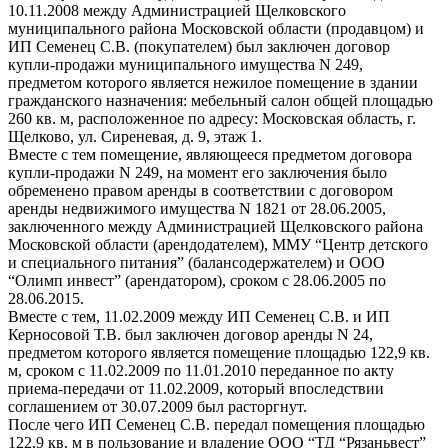
10.11.2008 между Администрацией Щелковского
муниципального района Московской области (продавцом) и
ИП Семенец С.В. (покупателем) был заключен договор
купли-продажи муниципального имущества N 249,
предметом которого является нежилое помещение в здании
гражданского назначения: мебельный салон общей площадью
260 кв. м, расположенное по адресу: Московская область, г.
Щелково, ул. Сиреневая, д. 9, этаж 1.
Вместе с тем помещение, являющееся предметом договора
купли-продажи N 249, на момент его заключения было
обременено правом аренды в соответствии с договором
аренды недвижимого имущества N 1821 от 28.06.2005,
заключенного между Администрацией Щелковского района
Московской области (арендодателем), ММУ “Центр детского
и специального питания” (балансодержателем) и ООО
“Олимп инвест” (арендатором), сроком с 28.06.2005 по
28.06.2015.
Вместе с тем, 11.02.2009 между ИП Семенец С.В. и ИП
Керносовой Т.В. был заключен договор аренды N 24,
предметом которого является помещение площадью 122,9 кв.
м, сроком с 11.02.2009 по 11.01.2010 переданное по акту
приема-передачи от 11.02.2009, который впоследствии
соглашением от 30.07.2009 был расторгнут.
После чего ИП Семенец С.В. передал помещения площадью
122,9 кв. м в пользование и владение ООО “ТД “Рязаньвест”