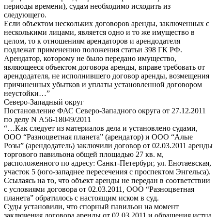
периоды времени), судам необходимо исходить из
следующего.
Если объектом нескольких договоров аренды, заключенных с
несколькими лицами, является одно и то же имущество в
целом, то к отношениям арендаторов и арендодателя
подлежат применению положения статьи 398 ГК РФ.
Арендатор, которому не было передано имущество,
являющееся объектом договора аренды, вправе требовать от
арендодателя, не исполнившего договор аренды, возмещения
причиненных убытков и уплаты установленной договором
неустойки…”
Северо-Западный округ
Постановление ФАС Северо-Западного округа от 27.12.2011
по делу N А56-18049/2011
“…Как следует из материалов дела и установлено судами,
ООО “Разноцветная планета” (арендатор) и ООО “Алые
Розы” (арендодатель) заключили договор от 02.03.2011 аренды
торгового павильона общей площадью 27 кв. м,
расположенного по адресу: Санкт-Петербург, ул. Енотаевская,
участок 5 (юго-западнее пересечения с проспектом Энгельса).
Ссылаясь на то, что объект аренды не передан в соответствии
с условиями договора от 02.03.2011, ООО “Разноцветная
планета” обратилось с настоящим иском в суд.
Суды установили, что спорный павильон на момент
заключения договора аренды от 02.03.2011 и обращения истца