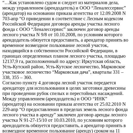
“…Как установлено судом и следует из материалов дела,
между управлением (арендодатель) и ООО “Леналессервис”
(арендатор) на основании приказа агентства от 12.09.2008 N
703-апр “О приведении в соответствие с Лесным кодексом
Российской Федерации договора аренды участка лесного
фонда с ООО “Леналессервис” заключен договор аренды
лесного участка N 9/8 от 10.10.2008, по условиям которого
арендодатель обязуется предоставить, а арендатор принять во
временное возмездное пользование лесной участок,
находящийся в собственности Российской Федерации, в
границах определенных планом лесного участка, площадью
12137,9 га, расположенный по адресу: Иркутская область,
Усть-Кутский район, Усть-Кутское лесничество, Марковское
участковое лесничество “Марковская дача”, кварталы 331 –
338, 355 – 360.
Согласно пункту 4 договора лесной участок передается
арендатору для использования в целях заготовки древесины
при проведении рубок спелых и перестойных насаждений.
Между управлением (арендодатель) и ООО “ИНК”
(арендатор) на основании приказа агентства от 25.02.2010 N
229-апр “О предоставлении в пределах земель лесного фонда
лесного участка в аренду” заключен договор аренды лесного
участка N 91-27-15/10 от 10.03.2010, по условиям которого
арендодатель обязуется предоставить, а арендатор принять в
возмездное временное пользование (аренду) сроком на 11