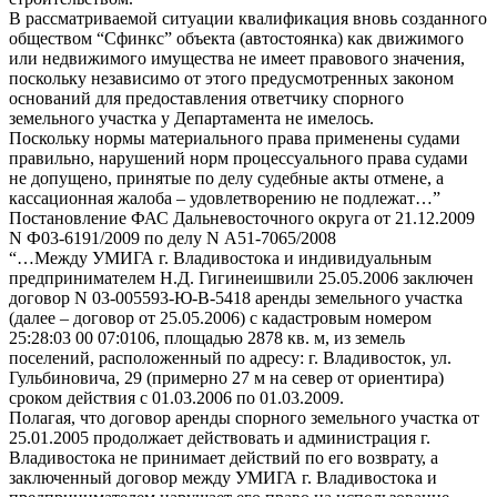
В рассматриваемой ситуации квалификация вновь созданного
обществом “Сфинкс” объекта (автостоянка) как движимого
или недвижимого имущества не имеет правового значения,
поскольку независимо от этого предусмотренных законом
оснований для предоставления ответчику спорного
земельного участка у Департамента не имелось.
Поскольку нормы материального права применены судами
правильно, нарушений норм процессуального права судами
не допущено, принятые по делу судебные акты отмене, а
кассационная жалоба – удовлетворению не подлежат…”
Постановление ФАС Дальневосточного округа от 21.12.2009
N Ф03-6191/2009 по делу N А51-7065/2008
“…Между УМИГА г. Владивостока и индивидуальным
предпринимателем Н.Д. Гигинеишвили 25.05.2006 заключен
договор N 03-005593-Ю-В-5418 аренды земельного участка
(далее – договор от 25.05.2006) с кадастровым номером
25:28:03 00 07:0106, площадью 2878 кв. м, из земель
поселений, расположенный по адресу: г. Владивосток, ул.
Гульбиновича, 29 (примерно 27 м на север от ориентира)
сроком действия с 01.03.2006 по 01.03.2009.
Полагая, что договор аренды спорного земельного участка от
25.01.2005 продолжает действовать и администрация г.
Владивостока не принимает действий по его возврату, а
заключенный договор между УМИГА г. Владивостока и