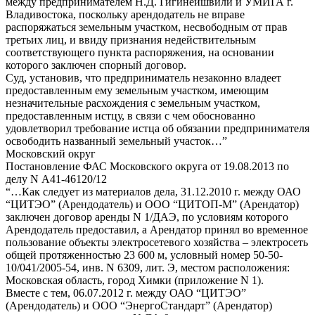
между предпринимателем Н.Д. Гигинеишвили и УМИГА г.
Владивостока, поскольку арендодатель не вправе
распоряжаться земельным участком, несвободным от прав
третьих лиц, и ввиду признания недействительным
соответствующего пункта распоряжения, на основании
которого заключен спорный договор.
Суд, установив, что предприниматель незаконно владеет
предоставленным ему земельным участком, имеющим
незначительные расхождения с земельным участком,
предоставленным истцу, в связи с чем обоснованно
удовлетворил требование истца об обязании предпринимателя
освободить названный земельный участок…”
Московский округ
Постановление ФАС Московского округа от 19.08.2013 по
делу N А41-46120/12
“…Как следует из материалов дела, 31.12.2010 г. между ОАО
“ЦИТЭО” (Арендодатель) и ООО “ЦИТОП-М” (Арендатор)
заключен договор аренды N 1/ДАЭ, по условиям которого
Арендодатель предоставил, а Арендатор принял во временное
пользование объекты электросетевого хозяйства – электросеть
общей протяженностью 23 600 м, условный номер 50-50-
10/041/2005-54, инв. N 6309, лит. Э, местом расположения:
Московская область, город Химки (приложение N 1).
Вместе с тем, 06.07.2012 г. между ОАО “ЦИТЭО”
(Арендодатель) и ООО “ЭнергоСтандарт” (Арендатор)