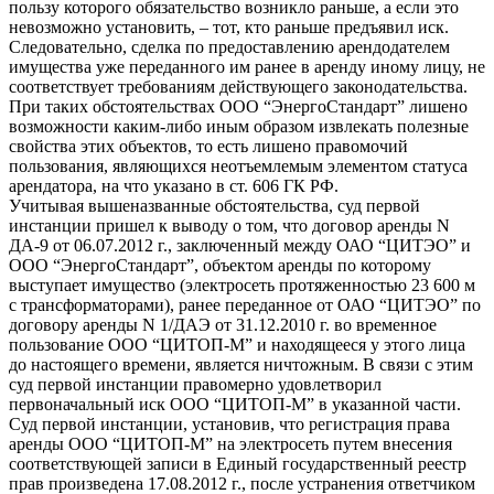
пользу которого обязательство возникло раньше, а если это
невозможно установить, – тот, кто раньше предъявил иск.
Следовательно, сделка по предоставлению арендодателем
имущества уже переданного им ранее в аренду иному лицу, не
соответствует требованиям действующего законодательства.
При таких обстоятельствах ООО “ЭнергоСтандарт” лишено
возможности каким-либо иным образом извлекать полезные
свойства этих объектов, то есть лишено правомочий
пользования, являющихся неотъемлемым элементом статуса
арендатора, на что указано в ст. 606 ГК РФ.
Учитывая вышеназванные обстоятельства, суд первой
инстанции пришел к выводу о том, что договор аренды N
ДА-9 от 06.07.2012 г., заключенный между ОАО “ЦИТЭО” и
ООО “ЭнергоСтандарт”, объектом аренды по которому
выступает имущество (электросеть протяженностью 23 600 м
с трансформаторами), ранее переданное от ОАО “ЦИТЭО” по
договору аренды N 1/ДАЭ от 31.12.2010 г. во временное
пользование ООО “ЦИТОП-М” и находящееся у этого лица
до настоящего времени, является ничтожным. В связи с этим
суд первой инстанции правомерно удовлетворил
первоначальный иск ООО “ЦИТОП-М” в указанной части.
Суд первой инстанции, установив, что регистрация права
аренды ООО “ЦИТОП-М” на электросеть путем внесения
соответствующей записи в Единый государственный реестр
прав произведена 17.08.2012 г., после устранения ответчиком