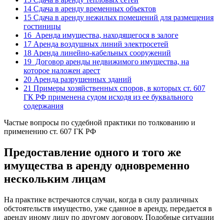
14
Сдача в аренду временных объектов
15
Сдача в аренду нежилых помещений для размещения
гостиницы
16
Аренда имущества, находящегося в залоге
17
Аренда воздушных линий электросетей
18
Аренда линейно-кабельных сооружений
19
Договор аренды недвижимого имущества, на
которое наложен арест
20
Аренда разрушенных зданий
21
Примеры хозяйственных споров, в которых ст. 607
ГК РФ применена судом исходя из ее буквального
содержания
Частые вопросы по судебной практики по толкованию и
применению ст. 607 ГК РФ
Предоставление одного и того же
имущества в аренду одновременно
нескольким лицам
На практике встречаются случаи, когда в силу различных
обстоятельств имущество, уже сданное в аренду, передается в
аренду иному лицу по другому договору. Подобные ситуации