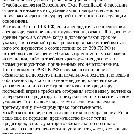
Судебная коллегия Верховного Суда Российской Федерации
отменила названные судебные акты и направила дело на
новое рассмотрение в суд первой инстанции по следующим
основаниям.
В силу п. 3 ст. 611 ГК РФ, если арендодатель не предоставил
арендатору сданное внаем имущество в указанный в договоре
аренды срок, а в случае, когда в договоре такой срок не
указан, – в разумный срок, арендатор вправе истребовать от
него это имущество в соответствии со ст. 398 ГК РФ и
потребовать возмещения убытков, причиненных задержкой
исполнения, либо потребовать расторжения договора и
возмещения убытков, причиненных его неисполнением.
По правилам ст. 398 ГК РФ в случае неисполнения
обязательства передать индивидуально-определенную вещь в
собственность, в хозяйственное ведение, в оперативное
управление или в возмездное пользование кредитору
последний вправе требовать отобрания этой вещи у должника
и передачи ее кредитору на предусмотренных обязательством
условиях. Это право отпадает, если вещь уже передана
третьему лицу, имеющему право собственности,
хозяйственного ведения или оперативного управления. Если
вещь еще не передана, преимущество имеет тот из
кредиторов, в пользу которого обязательство возникло
раньше, а если это невозможно установить, – тот, кто раньше