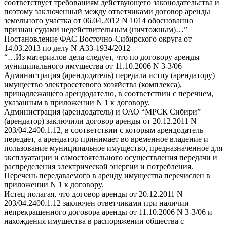
соответствует требованиям действующего законодательства и
поэтому заключенный между ответчиками договор аренды
земельного участка от 06.04.2012 N 1014 обоснованно
признан судами недействительным (ничтожным)…”
Постановление ФАС Восточно-Сибирского округа от
14.03.2013 по делу N А33-1934/2012
“…Из материалов дела следует, что по договору аренды
муниципального имущества от 11.10.2006 N 3-3/06
Администрация (арендодатель) передала истцу (арендатору)
имущество электросетевого хозяйства (комплекса),
принадлежащего арендодателю, в соответствии с перечнем,
указанным в приложении N 1 к договору.
Администрация (арендодатель) и ОАО “МРСК Сибири”
(арендатор) заключили договор аренды от 20.12.2011 N
203/04.2400.1.12, в соответствии с которым арендодатель
передает, а арендатор принимает во временное владение и
пользование муниципальное имущество, предназначенное для
эксплуатации и самостоятельного осуществления передачи и
распределения электрической энергии и потребления.
Перечень передаваемого в аренду имущества перечислен в
приложении N 1 к договору.
Истец полагая, что договор аренды от 20.12.2011 N
203/04.2400.1.12 заключен ответчиками при наличии
непрекращенного договора аренды от 11.10.2006 N 3-3/06 и
нахождения имущества в распоряжении общества с