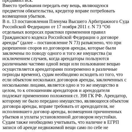
предъявил иск.
Вместо требования передать ему вещь, являющуюся
предметом обязательства, кредитор вправе потребовать
возмещения убытков.
В п. 13 постановления Пленума Высшего Арбитражного Суда
Российской Федерации от 17 ноября 2011 г. N 73 “Об
отдельных вопросах практики применения правил
Гражданского кодекса Российской Федерации о договоре
аренды” (далее – постановление N 73) разъяснено, что при
разрешении споров из договоров аренды, которые были
заключены по поводу одного и того же имущества (за
исключением случаев, когда арендаторы пользуются
различными частями одной вещи или пользование вещью
осуществляется арендаторами попеременно в различные
периоды времени), судам необходимо исходить из того, что
если объектом нескольких договоров аренды, заключенных с
несколькими лицами, является одно и то же имущество в
целом, то к отношениям арендаторов и арендодателя
подлежат применению положения ст. 398 ГК РФ. Арендатор,
которому не было передано имущество, являющееся объектом
договора аренды, вправе требовать от арендодателя, не
исполнившего договор аренды, возмещения причиненных
убытков и уплаты установленной договором неустойки.
Судам также необходимо учитывать, что наличие в ЕГРП
записи об аренде недвижимой вещи само по себе не