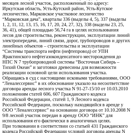
месяцев лесной участок, расположенный по адресу:
Иркутская область, Усть-Кутский район, Усть-Кутское
лесничество, Марковское участковое лесничество
“Марковская дача”, кварталы 336 (выделы 4, 5), 337 (выделы
1, 2, 11, 12, 13, 15, 16, 17, 20, 24, 27, 32), 338 (выделы 23, 25,
36, 41), общей площадью 56,74 га в целях использования
лесов для строительства, реконструкции, эксплуатации линий
электропередачи, линий связи, дорог, трубопроводов и других
линейных объектов – строительства и эксплуатации
“Системы транспорта нефти (нефтепровод) от УПН
Ярактинского нефтегазоконденсатного месторождения до
НПС N 7 трубопроводной системы “Восточная Сибирь –
Тихий Океан” и заготовки древесины для возможности
реализации основной цели использования участка.
Обращаясь в суд с настоящими исковыми требованиями, ООО
“Леналессервис” в их обоснование указало на несоответствие
договора аренды лесного участка N 91-27-15/10 от 10.03.2010
положениям статей 606, 607 Гражданского кодекса
Российской Федерации, статей 1, 9 Лесного кодекса
Российской Федерации, поскольку находящийся в аренде у
ООО “Леналессервис” на основании договора от 10.10.2008 N
9/8 лесной участок передан в аренду ООО “ИНК” для
использования его фактически в аналогичных целях.
При толковании в соответствии со статьей 431 Гражданского
кодекса Российской Федерации условий договора аренды N