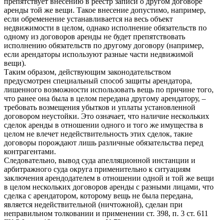
препятствует внесению в реестр записи о другом договоре
аренды той же вещи. Такое внесение допустимо, например,
если обременение устанавливается на весь объект
недвижимости в целом, однако исполнение обязательств по
одному из договоров аренды не будет препятствовать
исполнению обязательств по другому договору (например,
если арендаторы используют разные части недвижимой
вещи).
Таким образом, действующим законодательством
предусмотрен специальный способ защиты арендатора,
лишенного возможности использовать вещь по причине того,
что ранее она была в целом передана другому арендатору, –
требовать возмещения убытков и уплаты установленной
договором неустойки. Это означает, что наличие нескольких
сделок аренды в отношении одного и того же имущества в
целом не влечет недействительность этих сделок, такие
договоры порождают лишь различные обязательства перед
контрагентами.
Следовательно, вывод суда апелляционной инстанции и
арбитражного суда округа применительно к ситуациям
заключения арендодателем в отношении одной и той же вещи
в целом нескольких договоров аренды с разными лицами, что
сделка с арендатором, которому вещь не была передана,
является недействительной (ничтожной), сделан при
неправильном толковании и применении ст. 398, п. 3 ст. 611