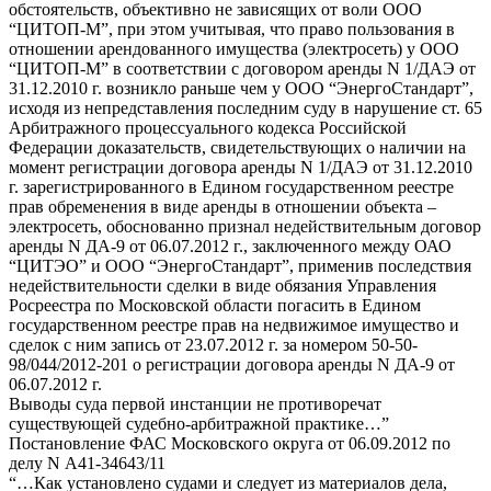
обстоятельств, объективно не зависящих от воли ООО
“ЦИТОП-М”, при этом учитывая, что право пользования в
отношении арендованного имущества (электросеть) у ООО
“ЦИТОП-М” в соответствии с договором аренды N 1/ДАЭ от
31.12.2010 г. возникло раньше чем у ООО “ЭнергоСтандарт”,
исходя из непредставления последним суду в нарушение ст. 65
Арбитражного процессуального кодекса Российской
Федерации доказательств, свидетельствующих о наличии на
момент регистрации договора аренды N 1/ДАЭ от 31.12.2010
г. зарегистрированного в Едином государственном реестре
прав обременения в виде аренды в отношении объекта –
электросеть, обоснованно признал недействительным договор
аренды N ДА-9 от 06.07.2012 г., заключенного между ОАО
“ЦИТЭО” и ООО “ЭнергоСтандарт”, применив последствия
недействительности сделки в виде обязания Управления
Росреестра по Московской области погасить в Едином
государственном реестре прав на недвижимое имущество и
сделок с ним запись от 23.07.2012 г. за номером 50-50-
98/044/2012-201 о регистрации договора аренды N ДА-9 от
06.07.2012 г.
Выводы суда первой инстанции не противоречат
существующей судебно-арбитражной практике…”
Постановление ФАС Московского округа от 06.09.2012 по
делу N А41-34643/11
“…Как установлено судами и следует из материалов дела,