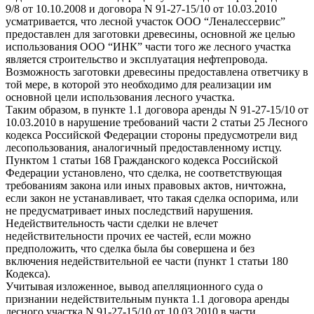
9/8 от 10.10.2008 и договора N 91-27-15/10 от 10.03.2010
усматривается, что лесной участок ООО “Леналессервис”
предоставлен для заготовки древесины, основной же целью
использования ООО “ИНК” части того же лесного участка
является строительство и эксплуатация нефтепровода.
Возможность заготовки древесины предоставлена ответчику в
той мере, в которой это необходимо для реализации им
основной цели использования лесного участка.
Таким образом, в пункте 1.1 договора аренды N 91-27-15/10 от
10.03.2010 в нарушение требований части 2 статьи 25 Лесного
кодекса Российской Федерации стороны предусмотрели вид
лесопользования, аналогичный предоставленному истцу.
Пунктом 1 статьи 168 Гражданского кодекса Российской
Федерации установлено, что сделка, не соответствующая
требованиям закона или иных правовых актов, ничтожна,
если закон не устанавливает, что такая сделка оспорима, или
не предусматривает иных последствий нарушения.
Недействительность части сделки не влечет
недействительности прочих ее частей, если можно
предположить, что сделка была бы совершена и без
включения недействительной ее части (пункт 1 статьи 180
Кодекса).
Учитывая изложенное, вывод апелляционного суда о
признании недействительным пункта 1.1 договора аренды
лесного участка N 91-27-15/10 от 10.03.2010 в части,