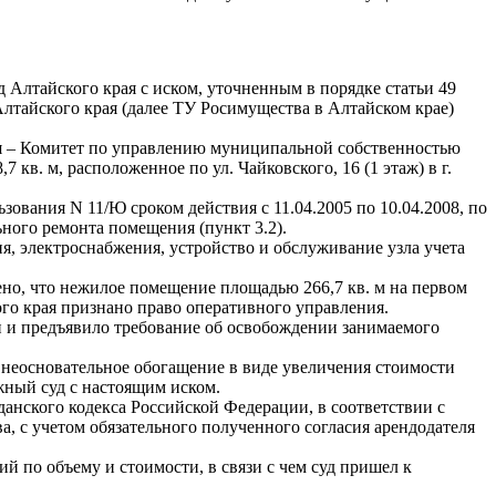
Алтайского края с иском, уточненным в порядке статьи 49
тайского края (далее ТУ Росимущества в Алтайском крае)
мя – Комитет по управлению муниципальной собственностью
кв. м, расположенное по ул. Чайковского, 16 (1 этаж) в г.
вания N 11/Ю сроком действия с 11.04.2005 по 10.04.2008, по
ного ремонта помещения (пункт 3.2).
ия, электроснабжения, устройство и обслуживание узла учета
ено, что нежилое помещение площадью 266,7 кв. м на первом
ого края признано право оперативного управления.
 и предъявило требование об освобождении занимаемого
 неосновательное обогащение в виде увеличения стоимости
жный суд с настоящим иском.
анского кодекса Российской Федерации, в соответствии с
, с учетом обязательного полученного согласия арендодателя
 по объему и стоимости, в связи с чем суд пришел к