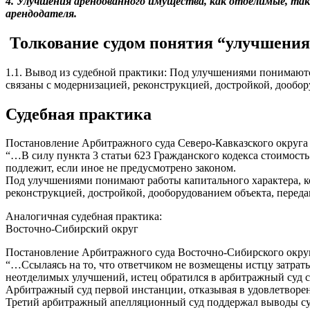
4. Улучшения арендованного имущества, как отделимые, та
арендодателя.
Толкование судом понятия “улучшения
1.1. Вывод из судебной практики: Под улучшениями понимаютс
связаны с модернизацией, реконструкцией, достройкой, дообор
Судебная практика
Постановление Арбитражного суда Северо-Кавказского округа 
“…В силу пункта 3 статьи 623 Гражданского кодекса стоимост
подлежит, если иное не предусмотрено законом.
Под улучшениями понимают работы капитального характера, ко
реконструкцией, достройкой, дооборудованием объекта, перед
Аналогичная судебная практика:
Восточно-Сибирский округ
Постановление Арбитражного суда Восточно-Сибирского округа
“…Ссылаясь на то, что ответчиком не возмещены истцу затрат
неотделимых улучшений, истец обратился в арбитражный суд 
Арбитражный суд первой инстанции, отказывая в удовлетворен
Третий арбитражный апелляционный суд поддержал выводы су