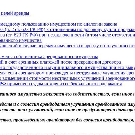
 целей аренды
змездному пользованию имуществом по аналогии закона
(п. 2 ст. 623 ГК РФ) к отношениям по договору купли-продажи
(ст. 623 ГК РФ) при незаключенности (в том числе отсутствии
ованного имущества
шений в случае передачи имущества в аренду и получения согл
смены собственника арендованного имущества
й в счет арендных платежей после прекращения договора
о государственного и муниципального имущества при его выку
еля, если арендатором произведены неотделимые улучшения аре
 о возмещении стоимости неотделимых улучшений арендованног
РФ применена судом исходя из ее буквального содержания
анного имущества являются его собственностью, если иное н
средств и с согласия арендодателя улучшения арендованного и
имости этих улучшений, если иное не предусмотрено договоро
тва, произведенных арендатором без согласия арендодателя,