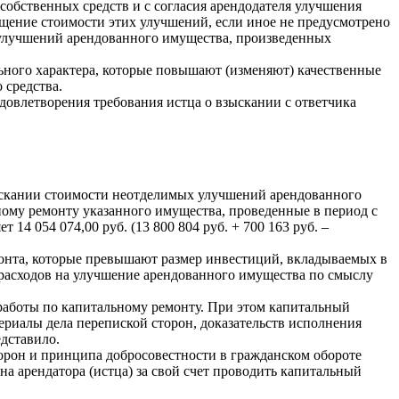
 собственных средств и с согласия арендодателя улучшения
ещение стоимости этих улучшений, если иное не предусмотрено
х улучшений арендованного имущества, произведенных
ьного характера, которые повышают (изменяют) качественные
 средства.
овлетворения требования истца о взыскании с ответчика
зыскании стоимости неотделимых улучшений арендованного
ому ремонту указанного имущества, проведенные в период с
14 054 074,00 руб. (13 800 804 руб. + 700 163 руб. –
монта, которые превышают размер инвестиций, вкладываемых в
е расходов на улучшение арендованного имущества по смыслу
 работы по капитальному ремонту. При этом капитальный
ериалы дела перепиской сторон, доказательств исполнения
дставило.
орон и принципа добросовестности в гражданском обороте
а арендатора (истца) за свой счет проводить капитальный