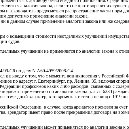
рименяться к договору безвозмездного пользования. Среди них н
меняться аналогия закона, если это не противоречит их существ
м и законодатель предусмотрел распространение части норм до
ним допустимо применение аналогии закона.
ли в данном случае применение аналогии закона или же следоват
орм о возмещении стоимости неотделимых улучшений имущества (
ции судов.
еотделимых улучшений не применяется по аналогии закона к от
4/09-С6 по делу N А60-4959/2008-С4
 к выводу о том, что с момента возникновения у Российской Фе
нное по адресу: г. Екатеринбург, пр. Ленина, 35, включая спор
Федерации профсоюзов каких-либо расходов, связанных с содер
 подлежит применению по аналогии закона п. 2 ст. 623 Граждан
 возмездный характер, в то время как истец в период с 1919 п
оссийской Федерации, в случае, когда арендатор произвел за сче
ва, арендатор имеет право после прекращения договора на возм
еотделимых улучшений может применяться по аналогии закона к