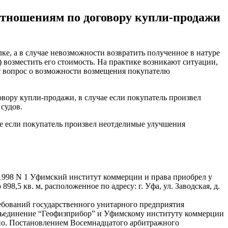
 отношениям по договору купли-продажи
лке, а в случае невозможности возвратить полученное в натуре
 возместить его стоимость. На практике возникают ситуации,
ет вопрос о возможности возмещения покупателю
овору купли-продажи, в случае если покупатель произвел
судов.
ае если покупатель произвел неотделимые улучшения
.1998 N 1 Уфимский институт коммерции и права приобрел у
5 кв. м, расположенное по адресу: г. Уфа, ул. Заводская, д.
ебований государственного унитарного предприятия
бъединение “Геофизприбор” и Уфимскому институту коммерции
ано. Постановлением Восемнадцатого арбитражного