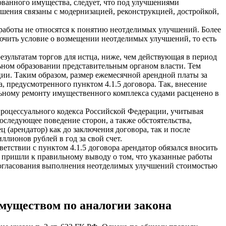
ованного имущества, следует, что под улучшениями
чшения связаны с модернизацией, реконструкцией, достройкой,
работы не относятся к понятию неотделимых улучшений. Более
лючить условие о возмещении неотделимых улучшений, то есть
езультатам торгов для истца, ниже, чем действующая в период
ьном образовании представительным органом власти. Тем
и. Таким образом, размер ежемесячной арендной платы за
 предусмотренного пунктом 4.1.5 договора. Так, внесение
льному ремонту имущественного комплекса судами расценено в
процессуального кодекса Российской Федерации, учитывая
следующее поведение сторон, а также обстоятельства,
 (арендатор) как до заключения договора, так и после
лионов рублей в год за свой счет.
етствии с пунктом 4.1.5 договора арендатор обязался вносить
ы пришли к правильному выводу о том, что указанные работы
согласования выполнения неотделимых улучшений стоимостью
имуществом по аналогии закона