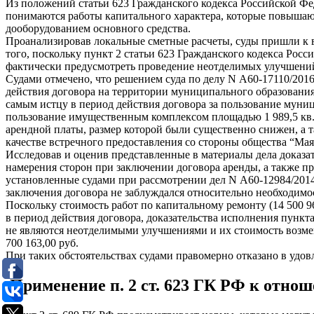
Из положений статьи 623 Гражданского кодекса Российской Фе
понимаются работы капитального характера, которые повышают
дооборудованием основного средства.
Проанализировав локальные сметные расчеты, суды пришли к 
того, поскольку пункт 2 статьи 623 Гражданского кодекса Ро
фактически предусмотреть проведение неотделимых улучшений за
Судами отмечено, что решением суда по делу N А60-17110/2016 
действия договора на территории муниципального образования
самым истцу в период действия договора за пользование мун
пользование имущественным комплексом площадью 1 989,5 кв. 
арендной платы, размер которой были существенно снижен, а 
качестве встречного предоставления со стороны общества “Мая
Исследовав и оценив представленные в материалы дела доказа
намерения сторон при заключении договора аренды, а также п
установленные судами при рассмотрении дел N А60-12984/2014, 
заключения договора не заблуждался относительно необходимос
Поскольку стоимость работ по капитальному ремонту (14 500 96
в период действия договора, доказательства исполнения пункт
не являются неотделимыми улучшениями и их стоимость возме
700 163,00 руб.
При таких обстоятельствах судами правомерно отказано в уд
Применение п. 2 ст. 623 ГК РФ к отно