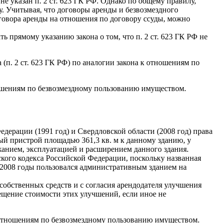
е указан п. 2 ст. 623 ГК РФ. Однако по общему правилу,
у. Учитывая, что договоры аренды и безвозмездного
говора аренды на отношения по договору ссуды, можно
ь прямому указанию закона о том, что п. 2 ст. 623 ГК РФ не
п. 2 ст. 623 ГК РФ) по аналогии закона к отношениям по
ношениям по безвозмездному пользованию имуществом.
дерации (1991 год) и Свердловской области (2008 год) права
ный пристрой площадью 361,3 кв. м к данному зданию, у
жанием, эксплуатацией и расширением данного здания.
ского кодекса Российской Федерации, поскольку названная
о 2008 годы пользовался административным зданием на
т собственных средств и с согласия арендодателя улучшения
ещение стоимости этих улучшений, если иное не
 отношениям по безвозмездному пользованию имуществом.