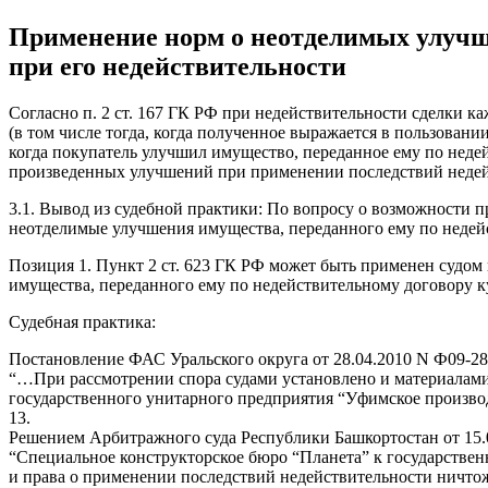
Применение норм о неотделимых улучше
при его недействительности
Согласно п. 2 ст. 167 ГК РФ при недействительности сделки ка
(в том числе тогда, когда полученное выражается в пользован
когда покупатель улучшил имущество, переданное ему по неде
произведенных улучшений при применении последствий недей
3.1. Вывод из судебной практики: По вопросу о возможности п
неотделимые улучшения имущества, переданного ему по недейс
Позиция 1. Пункт 2 ст. 623 ГК РФ может быть применен судом
имущества, переданного ему по недействительному договору 
Судебная практика:
Постановление ФАС Уральского округа от 28.04.2010 N Ф09-28
“…При рассмотрении спора судами установлено и материалами 
государственного унитарного предприятия “Уфимское производс
13.
Решением Арбитражного суда Республики Башкортостан от 15.0
“Специальное конструкторское бюро “Планета” к государств
и права о применении последствий недействительности ничтож