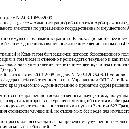
по делу N А03-10658/2009
рнаула (далее – Администрация) обратилась в Арбитражный суд 
ьного агентства по управлению государственным имуществом Ал
лению имуществом администрации г. Барнаула (в настоящее вре
в безвозмездное пользование нежилое помещение площадью 428,7 
рацией и Комитетом был заключен договор безвозмездного пользо
ация) в том числе и отнесено производство текущего и капиталь
асходовала на осуществление ремонта помещения, систем отоплен
,60 руб.
йского края от 30.01.2008 по делу N А03-12075/06-11 установл
яется федеральной собственностью и за Управлением ФПС Алтайск
кого края уведомило Администрацию о принятом судом решении
гентства по управлению государственным имуществом, получила
возвратить которое в натуре невозможно, обратился в арбитра
ерно руководствовались положениями пункта 2 статьи 623 Гражд
ния стоимости улучшений, не отделимых без вреда для имущества
стцом согласия ссудодателя на проведение улучшений помещений
рения исковых требований…”