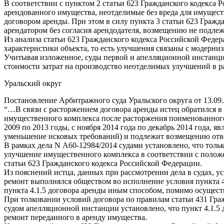
В соответствии с пунктом 2 статьи 623 Гражданского кодекса Р
арендованного имущества, неотделимые без вреда для имущест
договором аренды. При этом в силу пункта 3 статьи 623 Гра
арендатором без согласия арендодателя, возмещению не подлеж
Из анализа статьи 623 Гражданского кодекса Российской Феде
характеристики объекта, то есть улучшения связаны с модерни
Учитывая изложенное, суды первой и апелляционной инстанций
стоимости затрат на производство неотделимых улучшений в р
Уральский округ
Постановление Арбитражного суда Уральского округа от 13.09
“…В связи с расторжением договора аренды истец обратился 
имущественного комплекса после расторжения поименованного
2009 по 2013 годы, с ноября 2014 года по декабрь 2014 года, я
уменьшение исковых требований) и подлежит возмещению отв
В рамках дела N А60-12984/2014 судами установлено, что тол
улучшение имущественного комплекса в соответствии с положе
статьи 623 Гражданского кодекса Российской Федерации.
Из пояснений истца, данных при рассмотрении дела в судах, 
ремонт выполнялся обществом во исполнение условия пункта 4.
пункта 4.1.5 договора аренды иным способом, помимо осущест
При толковании условий договора по правилам статьи 431 Гра
судом апелляционной инстанции установлено, что пункт 4.1.5 
ремонт переданного в аренду имущества.