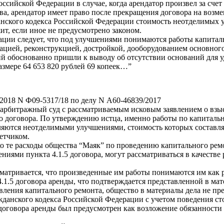
оссийской Федерации в случае, когда арендатор произвел за счет
ва, арендатор имеет право после прекращения договора на возм
жданского кодекса Российской Федерации стоимость неотделимы
ит, если иное не предусмотрено законом.
рации следует, что под улучшениями понимаются работы капитал
зацией, реконструкцией, достройкой, дооборудованием основного
 обоснованно пришли к выводу об отсутствии оснований для уд
азмере 64 653 820 рублей 69 копеек…”
.2018 N Ф09-5317/18 по делу N А60-46839/2017
в арбитражный суд с рассматриваемым исковым заявлением о в
 договора. По утверждению истца, именно работы по капитальн
вляются неотделимыми улучшениями, стоимость которых составляет 
етчиком.
ько те расходы общества “Маяк” по проведению капитального ре
ниями пункта 4.1.5 договора, могут рассматриваться в качеств
усматривается, что произведенные им работы понимаются им как
1.5 договора аренды, что подтверждается представленной в мат
вления капитального ремонта, общество в материалы дела не пре
жданского кодекса Российской Федерации с учетом поведения ст
договора аренды был предусмотрен как возложение обязанности н