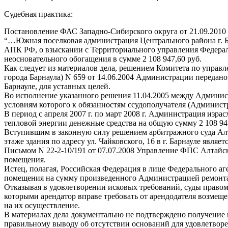
Судебная практика:
Постановление ФАС Западно-Сибирского округа от 21.09.2010 
“…Южная поселковая администрация Центрального района г. Ба
АПК РФ, о взыскании с Территориального управления Федерал
неосновательного обогащения в сумме 2 108 947,60 руб.
Как следует из материалов дела, решением Комитета по управ
города Барнаула) N 659 от 14.06.2004 Администрации передано 
Барнауле, для уставных целей.
Во исполнение указанного решения 11.04.2005 между Админист
условиям которого к обязанностям ссудополучателя (Администр
В период с апреля 2007 г. по март 2008 г. Администрация изр
тепловой энергии денежные средства на общую сумму 2 108 947
Вступившим в законную силу решением арбитражного суда Алта
этаже здания по адресу ул. Чайковского, 16 в г. Барнауле явл
Письмом N 22-2-10/191 от 07.07.2008 Управление ФПС Алтайс
помещения.
Истец, полагая, Российская Федерация в лице Федерального а
помещения на сумму произведенного Администрацией ремонта, 
Отказывая в удовлетворении исковых требований, суды правом
которыми арендатор вправе требовать от арендодателя возмеще
на их осуществление.
В материалах дела документально не подтверждено получение и
правильному выводу об отсутствии оснований для удовлетво