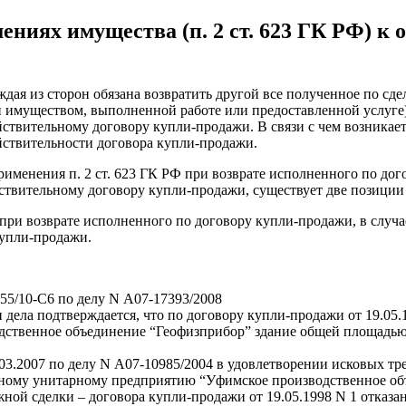
ниях имущества (п. 2 ст. 623 ГК РФ) к
ждая из сторон обязана возвратить другой все полученное по сде
ии имуществом, выполненной работе или предоставленной услуге)
йствительному договору купли-продажи. В связи с чем возника
ствительности договора купли-продажи.
рименения п. 2 ст. 623 ГК РФ при возврате исполненного по дог
твительному договору купли-продажи, существует две позиции 
 при возврате исполненного по договору купли-продажи, в случ
купли-продажи.
55/10-С6 по делу N А07-17393/2008
дела подтверждается, что по договору купли-продажи от 19.05
твенное объединение “Геофизприбор” здание общей площадью 898,
3.2007 по делу N А07-10985/2004 в удовлетворении исковых тр
енному унитарному предприятию “Уфимское производственное о
ной сделки – договора купли-продажи от 19.05.1998 N 1 отказ