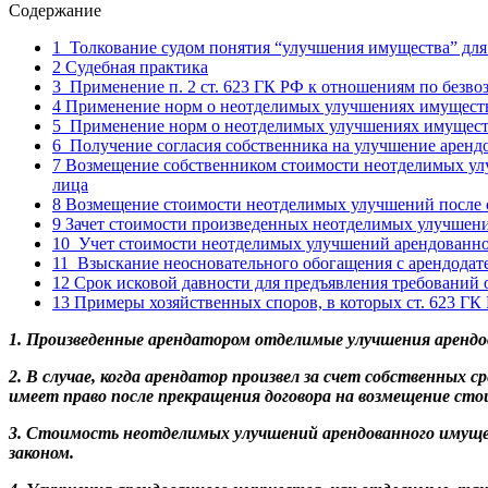
Содержание
1
Толкование судом понятия “улучшения имущества” для
2
Судебная практика
3
Применение п. 2 ст. 623 ГК РФ к отношениям по безво
4
Применение норм о неотделимых улучшениях имущества 
5
Применение норм о неотделимых улучшениях имущества 
6
Получение согласия собственника на улучшение аренд
7
Возмещение собственником стоимости неотделимых улуч
лица
8
Возмещение стоимости неотделимых улучшений после 
9
Зачет стоимости произведенных неотделимых улучшени
10
Учет стоимости неотделимых улучшений арендованног
11
Взыскание неосновательного обогащения с арендодат
12
Срок исковой давности для предъявления требований
13
Примеры хозяйственных споров, в которых ст. 623 ГК 
1. Произведенные арендатором отделимые улучшения арендов
2. В случае, когда арендатор произвел за счет собственных 
имеет право после прекращения договора на возмещение сто
3. Стоимость неотделимых улучшений арендованного имущес
законом.