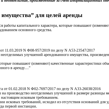
к и неотделимые, произведенные за счет амортизационных о
 имущества” для целей аренды
я работы капитального характера, которые повышают (изменяют)
удованием основного средства.
от 11.03.2019 N Ф08-957/2019 по делу N А53-23547/2017
ь неотделимых улучшений арендованного имущества, произведен
торые повышают (изменяют) качественные характеристики объек
анного в аренду…”
 от 01.02.2018 N Ф02-7697/2017 по делу N А33-26038/2016
ы на производство неотделимых улучшений в размере разницы м
с настоящим исковым требованием.
ии исковых требований, исходил из отсутствия оснований для у
да первой инстанции.