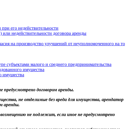
 при его недействительности
) или недействительности договора аренды
асия на производство улучшений от неуполномоченного на то
пе субъектами малого и среднего предпринимательства
ндованного имущества
о имущества
е предусмотрено договором аренды.
мущества, не отделимые без вреда для имущества, арендатор
м аренды.
 возмещению не подлежит, если иное не предусмотрено