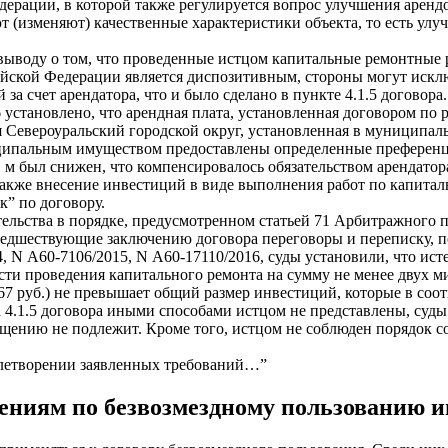
дерации, в которой также регулируется вопрос улучшения аренд
 (изменяют) качественные характеристики объекта, то есть улу
выводу о том, что проведенные истцом капитальные ремонтные 
ссийской Федерации является диспозитивным, стороны могут иск
 счет арендатора, что и было сделано в пункте 4.1.5 договора.
установлено, что арендная плата, установленная договором по р
 Североуральский городской округ, установленная в муниципал
иципальным имуществом предоставлены определенные преференци
м был снижен, что компенсировалось обязательством арендатора,
также внесение инвестиций в виде выполнения работ по капита
к” по договору.
тельства в порядке, предусмотренном статьей 71 Арбитражного 
редшествующие заключению договора переговоры и переписку, по
N А60-7106/2015, N А60-17110/2016, суды установили, что истец
ти проведения капитального ремонта на сумму не менее двух мил
7 руб.) не превышает общий размер инвестиций, которые в соотв
а 4.1.5 договора иными способами истцом не представлены, суд
щению не подлежит. Кроме того, истцом не соблюден порядок 
овлетворении заявленных требований…”
шениям по безвозмездному пользованию 