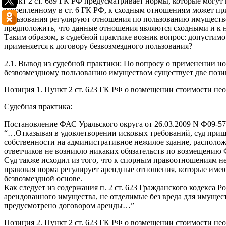
Пункт 2 ст. 689 ГК РФ предусматривает нормы, которые могут п
закрепленному в ст. 6 ГК РФ, к сходным отношениям может при
пользования регулируют отношения по пользованию имущество
предположить, что данные отношения являются сходными и к 
Таким образом, в судебной практике возник вопрос: допустимо 
применяется к договору безвозмездного пользования?
2.1. Вывод из судебной практики: По вопросу о применении н
безвозмездному пользованию имуществом существует две пози
Позиция 1. Пункт 2 ст. 623 ГК РФ о возмещении стоимости н
Судебная практика:
Постановление ФАС Уральского округа от 26.03.2009 N Ф09-57
“…Отказывая в удовлетворении исковых требований, суд пришел
собственности на административное нежилое здание, расположе
ответчиков не возникло никаких обязательств по возмещению 
Суд также исходил из того, что к спорным правоотношениям не
правовая норма регулирует арендные отношения, которые имеют
безвозмездной основе.
Как следует из содержания п. 2 ст. 623 Гражданского кодекса Р
арендованного имущества, не отделимые без вреда для имущест
предусмотрено договором аренды…”
Позиция 2. Пункт 2 ст. 623 ГК РФ о возмещении стоимости н