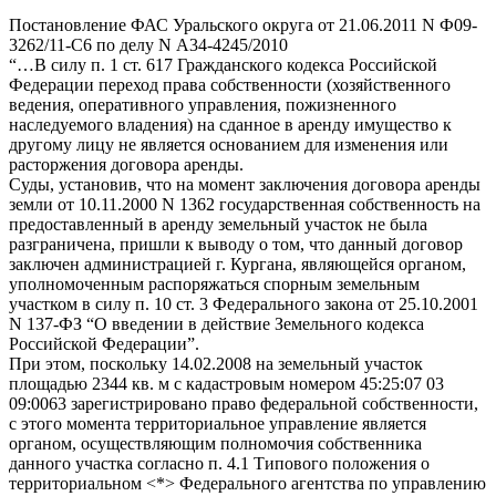
Постановление ФАС Уральского округа от 21.06.2011 N Ф09-
3262/11-С6 по делу N А34-4245/2010
“…В силу п. 1 ст. 617 Гражданского кодекса Российской
Федерации переход права собственности (хозяйственного
ведения, оперативного управления, пожизненного
наследуемого владения) на сданное в аренду имущество к
другому лицу не является основанием для изменения или
расторжения договора аренды.
Суды, установив, что на момент заключения договора аренды
земли от 10.11.2000 N 1362 государственная собственность на
предоставленный в аренду земельный участок не была
разграничена, пришли к выводу о том, что данный договор
заключен администрацией г. Кургана, являющейся органом,
уполномоченным распоряжаться спорным земельным
участком в силу п. 10 ст. 3 Федерального закона от 25.10.2001
N 137-ФЗ “О введении в действие Земельного кодекса
Российской Федерации”.
При этом, поскольку 14.02.2008 на земельный участок
площадью 2344 кв. м с кадастровым номером 45:25:07 03
09:0063 зарегистрировано право федеральной собственности,
с этого момента территориальное управление является
органом, осуществляющим полномочия собственника
данного участка согласно п. 4.1 Типового положения о
территориальном <*> Федерального агентства по управлению