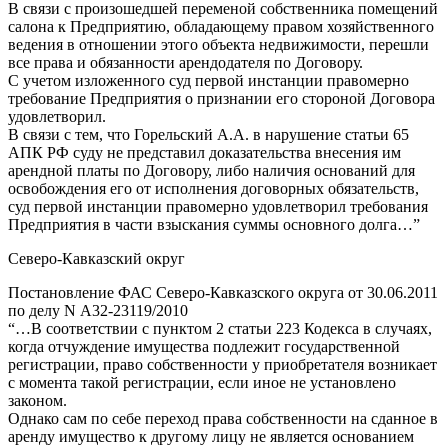
В связи с произошедшей переменой собственника помещений
салона к Предприятию, обладающему правом хозяйственного
ведения в отношении этого объекта недвижимости, перешли
все права и обязанности арендодателя по Договору.
С учетом изложенного суд первой инстанции правомерно
требование Предприятия о признании его стороной Договора
удовлетворил.
В связи с тем, что Горельский А.А. в нарушение статьи 65
АПК РФ суду не представил доказательства внесения им
арендной платы по Договору, либо наличия оснований для
освобождения его от исполнения договорных обязательств,
суд первой инстанции правомерно удовлетворил требования
Предприятия в части взыскания суммы основного долга…”
Северо-Кавказский округ
Постановление ФАС Северо-Кавказского округа от 30.06.2011
по делу N А32-23119/2010
“…В соответствии с пунктом 2 статьи 223 Кодекса в случаях,
когда отчуждение имущества подлежит государственной
регистрации, право собственности у приобретателя возникает
с момента такой регистрации, если иное не установлено
законом.
Однако сам по себе переход права собственности на сданное в
аренду имущество к другому лицу не является основанием