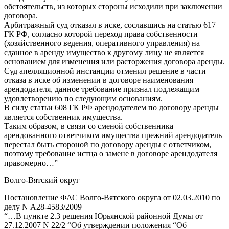
обстоятельств, из которых стороны исходили при заключении
договора.
Арбитражный суд отказал в иске, сославшись на статью 617
ГК РФ, согласно которой переход права собственности
(хозяйственного ведения, оперативного управления) на
сданное в аренду имущество к другому лицу не является
основанием для изменения или расторжения договора аренды.
Суд апелляционной инстанции отменил решение в части
отказа в иске об изменении в договоре наименования
арендодателя, данное требование признал подлежащим
удовлетворению по следующим основаниям.
В силу статьи 608 ГК РФ арендодателем по договору аренды
является собственник имущества.
Таким образом, в связи со сменой собственника
арендованного ответчиком имущества прежний арендодатель
перестал быть стороной по договору аренды с ответчиком,
поэтому требование истца о замене в договоре арендодателя
правомерно…”
Волго-Вятский округ
Постановление ФАС Волго-Вятского округа от 02.03.2010 по
делу N А28-4583/2009
“…В пункте 2.3 решения Юрьянской районной Думы от
27.12.2007 N 22/2 “Об утверждении положения “Об