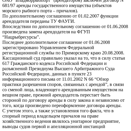
ОАО “Владморрыбпорт” (арендатором) заключен договор N
681/97 аренды государственного имущества (объектов
морского рыбного порта – причалов).
По дополнительному соглашению от 01.02.2007 функции
арендодателя переданы ТУ ФАУГИ.
Впоследствии по дополнительному соглашению от 01.06.2008
произведена замена арендодателя на ФГУП
“Нацрыбресурсы”.
Последнее дополнительное соглашение от 01.06.2008
зарегистрировано Управлением Федеральной
регистрационной службы по Приморскому краю 20.08.2008.
Кассационный суд правильно указал на то, что в силу статьи
617 Гражданского кодекса Российской Федерации и
разъяснений Президиума Высшего Арбитражного Суда
Российской Федерации, данных в пункте 23
информационного письма от 11.01.2002 N 66 “Обзор
практики разрешения споров, связанных с арендой”, в связи
со сменой лица, владеющего арендованным имуществом на
вещном праве, прежний арендодатель перестает быть
стороной по договору аренды в силу закона и независимо от
того, когда произведено переоформление договора аренды.
С учетом этого, а также установления того факта, что в
спорный период владельцем причалов на праве
хозяйственного ведения являлось унитарное предприятие,
выводы судов первой и апелляционной инстанций