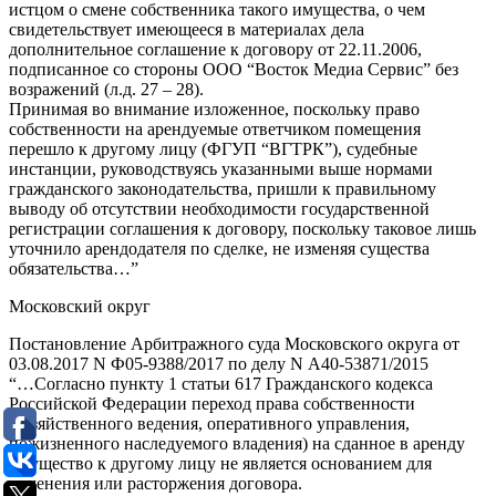
истцом о смене собственника такого имущества, о чем
свидетельствует имеющееся в материалах дела
дополнительное соглашение к договору от 22.11.2006,
подписанное со стороны ООО “Восток Медиа Сервис” без
возражений (л.д. 27 – 28).
Принимая во внимание изложенное, поскольку право
собственности на арендуемые ответчиком помещения
перешло к другому лицу (ФГУП “ВГТРК”), судебные
инстанции, руководствуясь указанными выше нормами
гражданского законодательства, пришли к правильному
выводу об отсутствии необходимости государственной
регистрации соглашения к договору, поскольку таковое лишь
уточнило арендодателя по сделке, не изменяя существа
обязательства…”
Московский округ
Постановление Арбитражного суда Московского округа от
03.08.2017 N Ф05-9388/2017 по делу N А40-53871/2015
“…Согласно пункту 1 статьи 617 Гражданского кодекса
Российской Федерации переход права собственности
(хозяйственного ведения, оперативного управления,
пожизненного наследуемого владения) на сданное в аренду
имущество к другому лицу не является основанием для
изменения или расторжения договора.