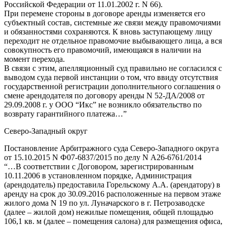
Российской Федерации от 11.01.2002 г. N 66).
При перемене стороны в договоре аренды изменяется его
субъектный состав, системные же связи между правомочиями
и обязанностями сохраняются. К вновь заступающему лицу
переходит не отдельное правомочие выбывающего лица, а вся
совокупность его правомочий, имеющаяся в наличии на
момент перехода.
В связи с этим, апелляционный суд правильно не согласился с
выводом суда первой инстанции о том, что ввиду отсутствия
государственной регистрации дополнительного соглашения о
смене арендодателя по договору аренды N 52-ДА/2008 от
29.09.2008 г. у ООО “Икс” не возникло обязательство по
возврату гарантийного платежа…”
Северо-Западный округ
Постановление Арбитражного суда Северо-Западного округа
от 15.10.2015 N Ф07-6837/2015 по делу N А26-6761/2014
“…В соответствии с Договором, зарегистрированным
10.11.2006 в установленном порядке, Администрация
(арендодатель) предоставила Горельскому А.А. (арендатору) в
аренду на срок до 30.09.2016 расположенные на первом этаже
жилого дома N 19 по ул. Луначарского в г. Петрозаводске
(далее – жилой дом) нежилые помещения, общей площадью
106,1 кв. м (далее – помещения салона) для размещения офиса,