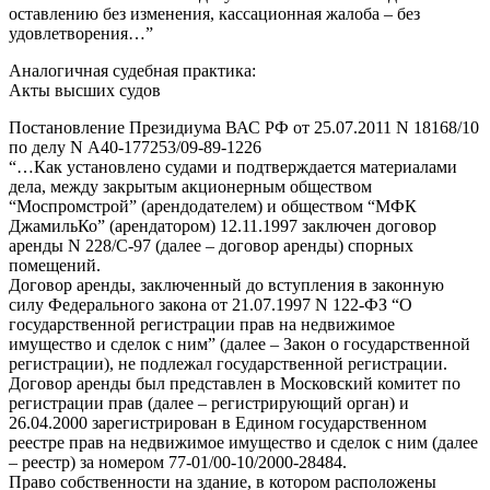
оставлению без изменения, кассационная жалоба – без
удовлетворения…”
Аналогичная судебная практика:
Акты высших судов
Постановление Президиума ВАС РФ от 25.07.2011 N 18168/10
по делу N А40-177253/09-89-1226
“…Как установлено судами и подтверждается материалами
дела, между закрытым акционерным обществом
“Моспромстрой” (арендодателем) и обществом “МФК
ДжамильКо” (арендатором) 12.11.1997 заключен договор
аренды N 228/С-97 (далее – договор аренды) спорных
помещений.
Договор аренды, заключенный до вступления в законную
силу Федерального закона от 21.07.1997 N 122-ФЗ “О
государственной регистрации прав на недвижимое
имущество и сделок с ним” (далее – Закон о государственной
регистрации), не подлежал государственной регистрации.
Договор аренды был представлен в Московский комитет по
регистрации прав (далее – регистрирующий орган) и
26.04.2000 зарегистрирован в Едином государственном
реестре прав на недвижимое имущество и сделок с ним (далее
– реестр) за номером 77-01/00-10/2000-28484.
Право собственности на здание, в котором расположены