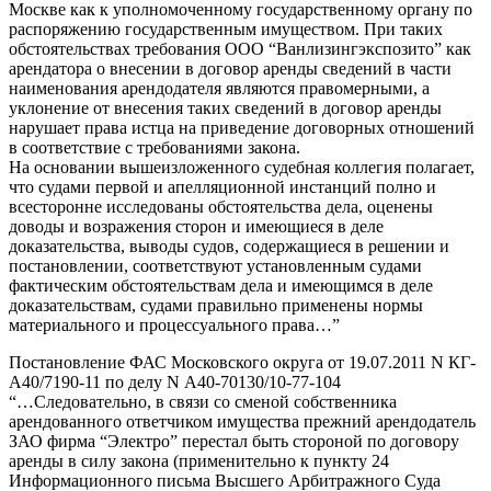
Москве как к уполномоченному государственному органу по
распоряжению государственным имуществом. При таких
обстоятельствах требования ООО “Ванлизингэкспозито” как
арендатора о внесении в договор аренды сведений в части
наименования арендодателя являются правомерными, а
уклонение от внесения таких сведений в договор аренды
нарушает права истца на приведение договорных отношений
в соответствие с требованиями закона.
На основании вышеизложенного судебная коллегия полагает,
что судами первой и апелляционной инстанций полно и
всесторонне исследованы обстоятельства дела, оценены
доводы и возражения сторон и имеющиеся в деле
доказательства, выводы судов, содержащиеся в решении и
постановлении, соответствуют установленным судами
фактическим обстоятельствам дела и имеющимся в деле
доказательствам, судами правильно применены нормы
материального и процессуального права…”
Постановление ФАС Московского округа от 19.07.2011 N КГ-
А40/7190-11 по делу N А40-70130/10-77-104
“…Следовательно, в связи со сменой собственника
арендованного ответчиком имущества прежний арендодатель
ЗАО фирма “Электро” перестал быть стороной по договору
аренды в силу закона (применительно к пункту 24
Информационного письма Высшего Арбитражного Суда