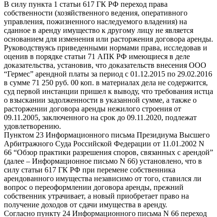
В силу пункта 1 статьи 617 ГК РФ переход права
собственности (хозяйственного ведения, оперативного
управления, пожизненного наследуемого владения) на
сданное в аренду имущество к другому лицу не является
основанием для изменения или расторжения договора аренды.
Руководствуясь приведенными нормами права, исследовав и
оценив в порядке статьи 71 АПК РФ имеющиеся в деле
доказательства, установив, что доказательств внесения ООО
“Гермес” арендной платы за период с 01.12.2015 по 29.02.2016
в сумме 71 250 руб. 00 коп. в материалах дела не содержится,
суд первой инстанции пришел к выводу, что требования истца
о взыскании задолженности в указанной сумме, а также о
расторжении договора аренды нежилого строения от
09.11.2005, заключенного на срок до 09.11.2020, подлежат
удовлетворению.
Пунктом 23 Информационного письма Президиума Высшего
Арбитражного Суда Российской Федерации от 11.01.2002 N
66 “Обзор практики разрешения споров, связанных с арендой”
(далее – Информационное письмо N 66) установлено, что в
силу статьи 617 ГК РФ при перемене собственника
арендованного имущества независимо от того, ставился ли
вопрос о переоформлении договора аренды, прежний
собственник утрачивает, а новый приобретает право на
получение доходов от сдачи имущества в аренду.
Согласно пункту 24 Информационного письма N 66 переход