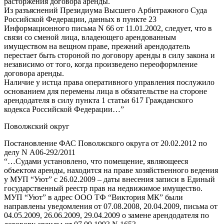
расторжения договора аренды.
Из разъяснений Президиума Высшего Арбитражного Суда
Российской Федерации, данных в пункте 23
Информационного письма N 66 от 11.01.2002, следует, что в
связи со сменой лица, владеющего арендованным
имуществом на вещном праве, прежний арендодатель
перестает быть стороной по договору аренды в силу закона и
независимо от того, когда произведено переоформление
договора аренды.
Наличие у истца права оперативного управления послужило
основанием для перемены лица в обязательстве на стороне
арендодателя в силу пункта 1 статьи 617 Гражданского
кодекса Российской Федерации…”
Поволжский округ
Постановление ФАС Поволжского округа от 20.02.2012 по
делу N А06-292/2011
“…Судами установлено, что помещение, являющееся
объектом аренды, находится на праве хозяйственного ведения
у МУП “Уют” с 26.02.2009 – даты внесения записи в Единый
государственный реестр прав на недвижимое имущество.
МУП “Уют” в адрес ООО ТФ “Виктория МК” были
направлены уведомления от 07.08.2008, 20.04.2009, письма от
04.05.2009, 26.06.2009, 29.04.2009 о замене арендодателя по