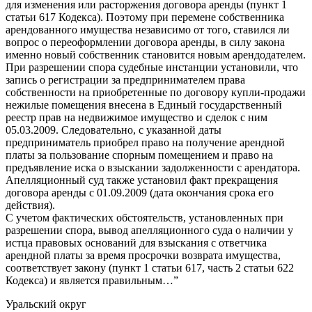
для изменения или расторжения договора аренды (пункт 1
статьи 617 Кодекса). Поэтому при перемене собственника
арендованного имущества независимо от того, ставился ли
вопрос о переоформлении договора аренды, в силу закона
именно новый собственник становится новым арендодателем.
При разрешении спора судебные инстанции установили, что
запись о регистрации за предпринимателем права
собственности на приобретенные по договору купли-продажи
нежилые помещения внесена в Единый государственный
реестр прав на недвижимое имущество и сделок с ним
05.03.2009. Следовательно, с указанной даты
предприниматель приобрел право на получение арендной
платы за пользование спорным помещением и право на
предъявление иска о взыскании задолженности с арендатора.
Апелляционный суд также установил факт прекращения
договора аренды с 01.09.2009 (дата окончания срока его
действия).
С учетом фактических обстоятельств, установленных при
разрешении спора, вывод апелляционного суда о наличии у
истца правовых оснований для взыскания с ответчика
арендной платы за время просрочки возврата имущества,
соответствует закону (пункт 1 статьи 617, часть 2 статьи 622
Кодекса) и является правильным…”
Уральский округ