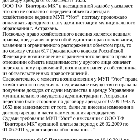
договору аренды от 07.09.1993 N 1653.
ООО ТФ “Виктория МК” в кассационной жалобе указывает,
что оно не согласно с передачей объекта аренды в
хозяйственное ведение МУП “Уют”, поэтому продолжало
оплачивать арендную плату администрации муниципального
образования г. Астрахань.
Поскольку право хозяйственного ведения является вещным
правом, представляющим собой единство прав пользования,
владения и ограниченного распоряжения объектом прав, то
по смыслу статьи 617 Гражданского кодекса Российской
Федерации возникновение ограниченного вещного права в
отношении объекта недвижимости у другого лица означает
переход к нему правомочий, возникших ранее у собственника
из обязательственных правоотношений.
Следовательно, с момента возникновения у МУП “Уют” права
хозяйственного ведения на недвижимое имущество и права на
получение доходов от сдачи имущества в аренду Управление
муниципального имущества администрации г. Астрахани
перестало быть стороной по договору аренды от 07.09.1993 N
1653 вне зависимости от того, были ли внесены изменения в
договор аренды в части наименования арендодателя.
Судами требования МУП “Уют” о взыскании с ООО ТФ
“Виктория МК” арендной платы за период с 26.02.2009 по
01.06.2011 удовлетворены обоснованно…”