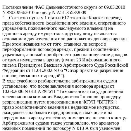
Постановление ФАС Дальневосточного округа от 09.03.2010
N Ф03-994/2010 по делу N А51-8558/2009
“…Согласно пункту 1 статьи 617 этого же Кодекса переход
права собственности (хозяйственного ведения, оперативного
управления, пожизненного наследуемого владения) на
сданное в аренду имущество к другому лицу не является
основанием для изменения или расторжения договора аренды.
При этом независимо от того, ставился ли вопрос о
переоформлении договора аренды, прежний собственник
утрачивает, а новый приобретает право на получение доходов
от сдачи имущества в аренду (пункт 23 Информационного
письма Президиума Высшего Арбитражного Суда Российской
Федерации от 11.01.2002 N 66 “Обзор практики разрешения
споров, связанных с арендой”).
В ходе судебного разбирательства арбитражными судами
установлено, что после заключения договора аренды от
10.03.2006 N 013-А ФГУП “Тихоокеанская государственная
телевизионная компания Владивосток” прошло процедуру
реорганизации путем присоединения к ФГУП “ВГТРК”;
право хозяйственного ведения на недвижимое имущество,
находящееся на балансе предприятия, в том числе и на
переданные в аренду ответчику помещения, перешло к истцу.
Арбитражными судами также установлено, что арендатор
нежилых помещений по договору N 013-А был уведомлен