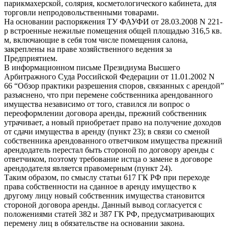
парикмахерской, солярия, косметологического кабинета, для
торговли непродовольственными товарами.
На основании распоряжения ТУ ФАУФИ от 28.03.2008 N 221-
р встроенные нежилые помещения общей площадью 316,5 кв.
м, включающие в себя том числе помещения салона,
закреплены на праве хозяйственного ведения за
Предприятием.
В информационном письме Президиума Высшего
Арбитражного Суда Российской Федерации от 11.01.2002 N
66 “Обзор практики разрешения споров, связанных с арендой”
разъяснено, что при перемене собственника арендованного
имущества независимо от того, ставился ли вопрос о
переоформлении договора аренды, прежний собственник
утрачивает, а новый приобретает право на получение доходов
от сдачи имущества в аренду (пункт 23); в связи со сменой
собственника арендованного ответчиком имущества прежний
арендодатель перестал быть стороной по договору аренды с
ответчиком, поэтому требование истца о замене в договоре
арендодателя является правомерным (пункт 24).
Таким образом, по смыслу статьи 617 ГК РФ при переходе
права собственности на сданное в аренду имущество к
другому лицу новый собственник имущества становится
стороной договора аренды. Данный вывод согласуется с
положениями статей 382 и 387 ГК РФ, предусматривающих
перемену лиц в обязательстве на основании закона.