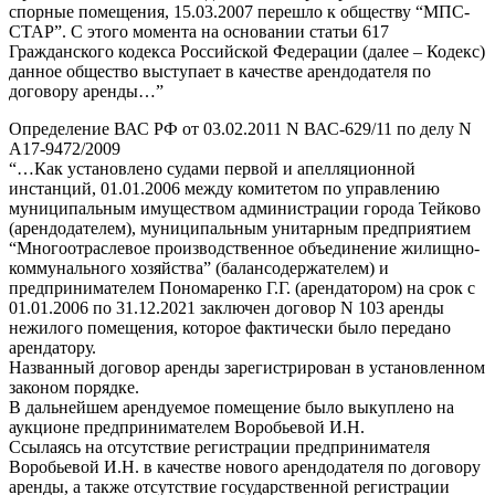
спорные помещения, 15.03.2007 перешло к обществу “МПС-
СТАР”. С этого момента на основании статьи 617
Гражданского кодекса Российской Федерации (далее – Кодекс)
данное общество выступает в качестве арендодателя по
договору аренды…”
Определение ВАС РФ от 03.02.2011 N ВАС-629/11 по делу N
А17-9472/2009
“…Как установлено судами первой и апелляционной
инстанций, 01.01.2006 между комитетом по управлению
муниципальным имуществом администрации города Тейково
(арендодателем), муниципальным унитарным предприятием
“Многоотраслевое производственное объединение жилищно-
коммунального хозяйства” (балансодержателем) и
предпринимателем Пономаренко Г.Г. (арендатором) на срок с
01.01.2006 по 31.12.2021 заключен договор N 103 аренды
нежилого помещения, которое фактически было передано
арендатору.
Названный договор аренды зарегистрирован в установленном
законом порядке.
В дальнейшем арендуемое помещение было выкуплено на
аукционе предпринимателем Воробьевой И.Н.
Ссылаясь на отсутствие регистрации предпринимателя
Воробьевой И.Н. в качестве нового арендодателя по договору
аренды, а также отсутствие государственной регистрации