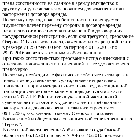
права собственности на сданное в аренду имущество к
другому лицу не является основанием для изменения или
расторжения договора аренды.
Поскольку переход права собственности на арендуемое
имущество влечет перемену стороны в договоре аренды
независимо от внесения таких изменений в договор и их
государственной регистрации, если она требуется, требование
Озерова О.В. о взыскании задолженности по арендной плате
в размере 71 250 руб. 00 коп. за период с 01.12.2015 по
29.02.2016 является законным и обоснованным.
При таких обстоятельствах требование истца о взыскании с
ответчика задолженности по арендной плате удовлетворено
правомерно.
Поскольку необходимые фактические обстоятельства дела в
полной мере установлены судом, однако неправильно
применены нормы материального права, суд кассационной
инстанции считает возможным в порядке пункта 2 части 1
статьи 287 АПК РФ принять в указанной части новый
судебный акт и отказать в удовлетворении требования о
расторжении договора аренды нежилого строения от
09.11.2005, заключенного между Озеровой Натальей
Васильевной и обществом с ограниченной ответственностью
“Гермес”.
В остальной части решение Арбитражного суда Омской
области от 06.12.2016 по делу N А46-6146/2016 подлежит