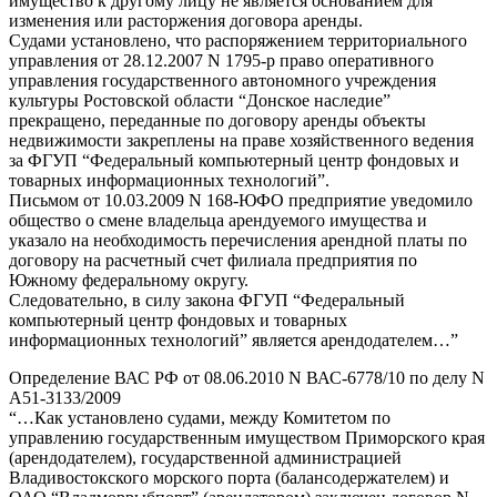
имущество к другому лицу не является основанием для
изменения или расторжения договора аренды.
Судами установлено, что распоряжением территориального
управления от 28.12.2007 N 1795-р право оперативного
управления государственного автономного учреждения
культуры Ростовской области “Донское наследие”
прекращено, переданные по договору аренды объекты
недвижимости закреплены на праве хозяйственного ведения
за ФГУП “Федеральный компьютерный центр фондовых и
товарных информационных технологий”.
Письмом от 10.03.2009 N 168-ЮФО предприятие уведомило
общество о смене владельца арендуемого имущества и
указало на необходимость перечисления арендной платы по
договору на расчетный счет филиала предприятия по
Южному федеральному округу.
Следовательно, в силу закона ФГУП “Федеральный
компьютерный центр фондовых и товарных
информационных технологий” является арендодателем…”
Определение ВАС РФ от 08.06.2010 N ВАС-6778/10 по делу N
А51-3133/2009
“…Как установлено судами, между Комитетом по
управлению государственным имуществом Приморского края
(арендодателем), государственной администрацией
Владивостокского морского порта (балансодержателем) и