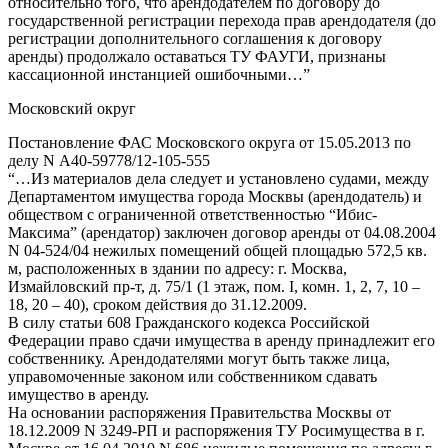
относительно того, что арендодателем по договору до
государственной регистрации перехода прав арендодателя (до
регистрации дополнительного соглашения к договору
аренды) продолжало оставаться ТУ ФАУГИ, признаны
кассационной инстанцией ошибочными…”
Московский округ
Постановление ФАС Московского округа от 15.05.2013 по
делу N А40-59778/12-105-555
“…Из материалов дела следует и установлено судами, между
Департаментом имущества города Москвы (арендодатель) и
обществом с ограниченной ответственностью “Ибис-
Максима” (арендатор) заключен договор аренды от 04.08.2004
N 04-524/04 нежилых помещений общей площадью 572,5 кв.
м, расположенных в здании по адресу: г. Москва,
Измайловский пр-т, д. 75/1 (1 этаж, пом. I, комн. 1, 2, 7, 10 –
18, 20 – 40), сроком действия до 31.12.2009.
В силу статьи 608 Гражданского кодекса Российской
Федерации право сдачи имущества в аренду принадлежит его
собственнику. Арендодателями могут быть также лица,
управомоченные законом или собственником сдавать
имущество в аренду.
На основании распоряжения Правительства Москвы от
18.12.2009 N 3249-РП и распоряжения ТУ Росимущества в г.