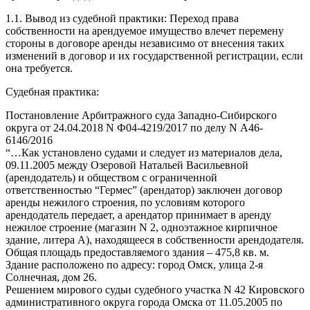
1.1. Вывод из судебной практики: Переход права
собственности на арендуемое имущество влечет перемену
стороны в договоре аренды независимо от внесения таких
изменений в договор и их государственной регистрации, если
она требуется.
Судебная практика:
Постановление Арбитражного суда Западно-Сибирского
округа от 24.04.2018 N Ф04-4219/2017 по делу N А46-
6146/2016
“…Как установлено судами и следует из материалов дела,
09.11.2005 между Озеровой Натальей Васильевной
(арендодатель) и обществом с ограниченной
ответственностью “Гермес” (арендатор) заключен договор
аренды нежилого строения, по условиям которого
арендодатель передает, а арендатор принимает в аренду
нежилое строение (магазин N 2, одноэтажное кирпичное
здание, литера А), находящееся в собственности арендодателя.
Общая площадь предоставляемого здания – 475,8 кв. м.
Здание расположено по адресу: город Омск, улица 2-я
Солнечная, дом 26.
Решением мирового судьи судебного участка N 42 Кировского
административного округа города Омска от 11.05.2005 по