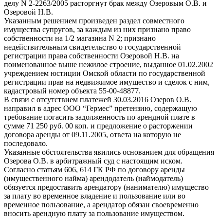
делу N 2-2263/2005 расторгнут брак между Озеровым О.В. и
Озеровой Н.В.
Указанным решением произведен раздел совместного
имущества супругов, за каждым из них признано право
собственности на 1/2 магазина N 2; признано
недействительным свидетельство о государственной
регистрации права собственности Озеровой Н.В. на
поименованное выше нежилое строение, выданное 01.02.2002
учреждением юстиции Омской области по государственной
регистрации прав на недвижимое имущество и сделок с ним,
кадастровый номер объекта 55-00-48877.
В связи с отсутствием платежей 30.03.2016 Озеров О.В.
направил в адрес ООО “Гермес” претензию, содержащую
требование погасить задолженность по арендной плате в
сумме 71 250 руб. 00 коп. и предложение о расторжении
договора аренды от 09.11.2005, ответа на которую не
последовало.
Указанные обстоятельства явились основанием для обращения
Озерова О.В. в арбитражный суд с настоящим иском.
Согласно статьям 606, 614 ГК РФ по договору аренды
(имущественного найма) арендодатель (наймодатель)
обязуется предоставить арендатору (нанимателю) имущество
за плату во временное владение и пользование или во
временное пользование, а арендатор обязан своевременно
вносить арендную плату за пользование имуществом.