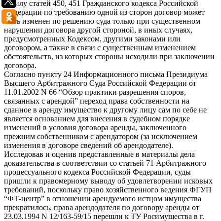
В силу статей 450, 451 Гражданского кодекса Российской
Федерации по требованию одной из сторон договор может
быть изменен по решению суда только при существенном
нарушении договора другой стороной, в иных случаях,
предусмотренных Кодексом, другими законами или
договором, а также в связи с существенным изменением
обстоятельств, из которых стороны исходили при заключении
договора.
Согласно пункту 24 Информационного письма Президиума
Высшего Арбитражного Суда Российской Федерации от
11.01.2002 N 66 “Обзор практики разрешения споров,
связанных с арендой” переход права собственности на
сданное в аренду имущество к другому лицу сам по себе не
является основанием для внесения в судебном порядке
изменений в условия договора аренды, заключенного
прежним собственником с арендатором (за исключением
изменения в договоре сведений об арендодателе).
Исследовав и оценив представленные в материалы дела
доказательства в соответствии со статьей 71 Арбитражного
процессуального кодекса Российской Федерации, суды
пришли к правомерному выводу об удовлетворении исковых
требований, поскольку право хозяйственного ведения ФГУП
“ФТ-центр” в отношении арендуемого истцом имущества
прекратилось, права арендодателя по договору аренды от
23.03.1994 N 12/163-59/15 перешли к ТУ Росимущества в г.