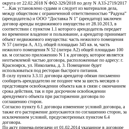
округа от 22.02.2018 N Ф02-329/2018 по делу N А33-2719/2017
“…Как установлено судами и следует из материалов дела,
между обществом с ограниченной ответственностью “Радуна”
(арендодатель) и ООО “Доставка N 1″ (арендатор) заключен
договор аренды недвижимого имущества от 28.10.2013, в
соответствии с пунктом 1.1 которого арендодатель передает
во временное владение и пользование, а арендатор принимает
объект недвижимого имущества: часть нежилого помещения
N 57 (литера А, А1), общей площадью 345 кв. м, часть
нежилого помещения N 52 (литера А2) общей площадью 100
кв. м согласно приложению N 1 к договору, которое является
неотъемлемой частью договора, расположенные по адресу: г.
Красноярск, ул. Николаева, д. 3. Помещение будет
использоваться под ресторан быстрого питания.
В силу пункта 3.3.11 договора арендатор обязан письменно
сообщить арендодателю не позднее чем за шесть месяцев о
предстоящем освобождении объекта как в связи с окончанием
срока действия, так и при досрочном освобождении
арендуемого объекта при расторжении договора по
соглашению сторон.
Согласно пункту 6.1 договора изменение условий договора, а
также его расторжение допускаются по соглашению сторон, за
исключением условий, предусмотренных пунктом 6.4
договора.
По акту приема-передачи от 01.02.2014 указанное в договоре