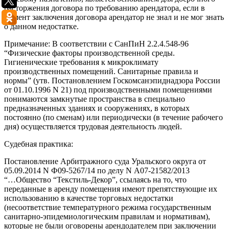
расторжения договора по требованию арендатора, если в
момент заключения договора арендатор не знал и не мог знать
о данном недостатке.
Примечание: В соответствии с СанПиН 2.2.4.548-96
“Физические факторы производственной среды.
Гигиенические требования к микроклимату
производственных помещений. Санитарные правила и
нормы” (утв. Постановлением Госкомсанэпиднадзора России
от 01.10.1996 N 21) под производственными помещениями
понимаются замкнутые пространства в специально
предназначенных зданиях и сооружениях, в которых
постоянно (по сменам) или периодически (в течение рабочего
дня) осуществляется трудовая деятельность людей.
Судебная практика:
Постановление Арбитражного суда Уральского округа от
05.09.2014 N Ф09-5267/14 по делу N А07-21582/2013
“…Общество “Текстиль-Декор”, ссылаясь на то, что
переданные в аренду помещения имеют препятствующие их
использованию в качестве торговых недостатки
(несоответствие температурного режима государственным
санитарно-эпидемиологическим правилам и нормативам),
которые не были оговорены арендодателем при заключении