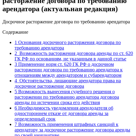
расторжение договора по требованию
арендатора (актуальная редакция)
Досрочное расторжение договора по требованию арендатора
Содержание
1
Основания досрочного расторжения договора по
требованию арендатора
2
Возможность расторжения договора аренды по ст. 620
ГК РФ по основаниям, не указанным в данной статье
3
Применение норм ст. 620 ГК РФ о досрочном
расторжении договора по требованию арендатора к
отношениям между арендатором и субарендатором
4
Обстоятельства, лишающие арендатора права на
досрочное расторжение договора
5
Возможность вынесения судебного решения о
расторжении по требованию арендатора договора
аренды по истечении срока его действия
6
Необходимость уведомления арендодателя об
одностороннем отказе от договора аренды за
определенный срок
7
Возможность применения штрафных санкций к
арендатору за досрочное расторжение договора аренды
по своей инициативе