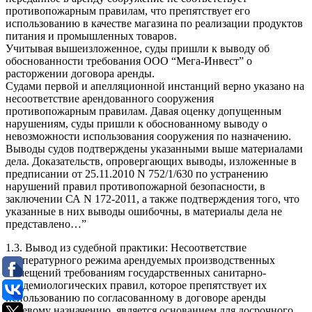
противопожарным правилам, что препятствует его
использованию в качестве магазина по реализации продуктов
питания и промышленных товаров.
Учитывая вышеизложенное, суды пришли к выводу об
обоснованности требования ООО “Мега-Инвест” о
расторжении договора аренды.
Судами первой и апелляционной инстанций верно указано на
несоответствие арендованного сооружения
противопожарным правилам. Давая оценку допущенным
нарушениям, суды пришли к обоснованному выводу о
невозможности использования сооружения по назначению.
Выводы судов подтверждены указанными выше материалами
дела. Доказательств, опровергающих выводы, изложенные в
предписании от 25.11.2010 N 752/1/630 по устранению
нарушений правил противопожарной безопасности, в
заключении СА N 172-2011, а также подтверждения того, что
указанные в них выводы ошибочны, в материалы дела не
представлено…”
1.3. Вывод из судебной практики: Несоответствие
температурного режима арендуемых производственных
помещений требованиям государственных санитарно-
эпидемиологических правил, которое препятствует их
использованию по согласованному в договоре аренды
целевому назначению, является основанием для досрочного