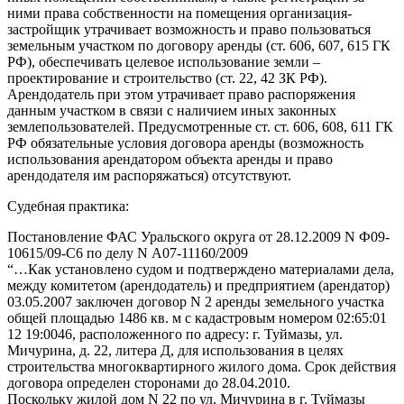
ними права собственности на помещения организация-
застройщик утрачивает возможность и право пользоваться
земельным участком по договору аренды (ст. 606, 607, 615 ГК
РФ), обеспечивать целевое использование земли –
проектирование и строительство (ст. 22, 42 ЗК РФ).
Арендодатель при этом утрачивает право распоряжения
данным участком в связи с наличием иных законных
землепользователей. Предусмотренные ст. ст. 606, 608, 611 ГК
РФ обязательные условия договора аренды (возможность
использования арендатором объекта аренды и право
арендодателя им распоряжаться) отсутствуют.
Судебная практика:
Постановление ФАС Уральского округа от 28.12.2009 N Ф09-
10615/09-С6 по делу N А07-11160/2009
“…Как установлено судом и подтверждено материалами дела,
между комитетом (арендодатель) и предприятием (арендатор)
03.05.2007 заключен договор N 2 аренды земельного участка
общей площадью 1486 кв. м с кадастровым номером 02:65:01
12 19:0046, расположенного по адресу: г. Туймазы, ул.
Мичурина, д. 22, литера Д, для использования в целях
строительства многоквартирного жилого дома. Срок действия
договора определен сторонами до 28.04.2010.
Поскольку жилой дом N 22 по ул. Мичурина в г. Туймазы