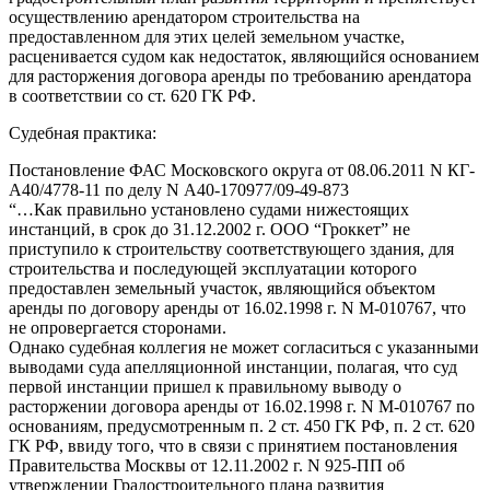
осуществлению арендатором строительства на
предоставленном для этих целей земельном участке,
расценивается судом как недостаток, являющийся основанием
для расторжения договора аренды по требованию арендатора
в соответствии со ст. 620 ГК РФ.
Судебная практика:
Постановление ФАС Московского округа от 08.06.2011 N КГ-
А40/4778-11 по делу N А40-170977/09-49-873
“…Как правильно установлено судами нижестоящих
инстанций, в срок до 31.12.2002 г. ООО “Гроккет” не
приступило к строительству соответствующего здания, для
строительства и последующей эксплуатации которого
предоставлен земельный участок, являющийся объектом
аренды по договору аренды от 16.02.1998 г. N М-010767, что
не опровергается сторонами.
Однако судебная коллегия не может согласиться с указанными
выводами суда апелляционной инстанции, полагая, что суд
первой инстанции пришел к правильному выводу о
расторжении договора аренды от 16.02.1998 г. N М-010767 по
основаниям, предусмотренным п. 2 ст. 450 ГК РФ, п. 2 ст. 620
ГК РФ, ввиду того, что в связи с принятием постановления
Правительства Москвы от 12.11.2002 г. N 925-ПП об
утверждении Градостроительного плана развития