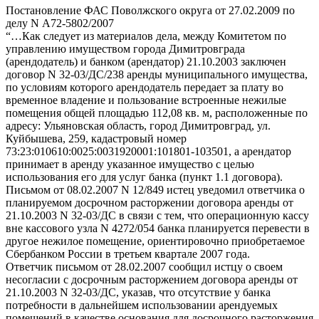
Постановление ФАС Поволжского округа от 27.02.2009 по
делу N А72-5802/2007
“…Как следует из материалов дела, между Комитетом по
управлению имуществом города Димитровграда
(арендодатель) и банком (арендатор) 21.10.2003 заключен
договор N 32-03/ДС/238 аренды муниципального имущества,
по условиям которого арендодатель передает за плату во
временное владение и пользование встроенные нежилые
помещения общей площадью 112,08 кв. м, расположенные по
адресу: Ульяновская область, город Димитровград, ул.
Куйбышева, 259, кадастровый номер
73:23:010610:0025:0031920001:101801-103501, а арендатор
принимает в аренду указанное имущество с целью
использования его для услуг банка (пункт 1.1 договора).
Письмом от 08.02.2007 N 12/849 истец уведомил ответчика о
планируемом досрочном расторжении договора аренды от
21.10.2003 N 32-03/ДС в связи с тем, что операционную кассу
вне кассового узла N 4272/054 банка планируется перевести в
другое нежилое помещение, ориентировочно приобретаемое
Сбербанком России в третьем квартале 2007 года.
Ответчик письмом от 28.02.2007 сообщил истцу о своем
несогласии с досрочным расторжением договора аренды от
21.10.2003 N 32-03/ДС, указав, что отсутствие у банка
потребности в дальнейшем использовании арендуемых
помещений в качестве основания для досрочного расторжения