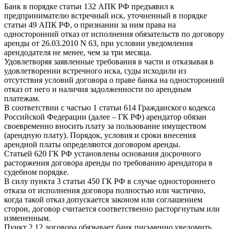
Банк в порядке статьи 132 АПК РФ предъявил к
предпринимателю встречный иск, уточненный в порядке
статьи 49 АПК РФ, о признании за ним права на
односторонний отказ от исполнения обязательств по договору
аренды от 26.03.2010 N 63, при условии уведомления
арендодателя не менее, чем за три месяца.
Удовлетворяя заявленные требования в части и отказывая в
удовлетворении встречного иска, суды исходили из
отсутствия условий договора о праве банка на односторонний
отказ от него и наличия задолженности по арендным
платежам.
В соответствии с частью 1 статьи 614 Гражданского кодекса
Российской Федерации (далее – ГК РФ) арендатор обязан
своевременно вносить плату за пользование имуществом
(арендную плату). Порядок, условия и сроки внесения
арендной платы определяются договором аренды.
Статьей 620 ГК РФ установлены основания досрочного
расторжения договора аренды по требованию арендатора в
судебном порядке.
В силу пункта 3 статьи 450 ГК РФ в случае одностороннего
отказа от исполнения договора полностью или частично,
когда такой отказ допускается законом или соглашением
сторон, договор считается соответственно расторгнутым или
измененным.
Пункт 2.12 договора обязывает банк письменно уведомить