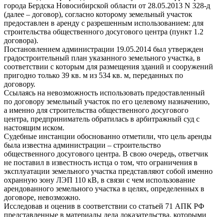
города Бердска Новосибирской области от 28.05.2013 N 328-д
(далее – договор), согласно которому земельный участок
предоставлен в аренду с разрешенным использованием: для
строительства общественного досугового центра (пункт 1.2
договора).
Постановлением администрации 19.05.2014 был утвержден
градостроительный план указанного земельного участка, в
соответствии с которым для размещения зданий и сооружений
пригодно только 39 кв. м из 534 кв. м, переданных по
договору.
Ссылаясь на невозможность использовать предоставленный
по договору земельный участок по его целевому назначению,
а именно для строительства общественного досугового
центра, предприниматель обратилась в арбитражный суд с
настоящим иском.
Судебные инстанции обоснованно отметили, что цель аренды
была известна администрации – строительство
общественного досугового центра. В свою очередь, ответчик
не поставил в известность истца о том, что ограничения в
эксплуатации земельного участка представляют собой именно
охранную зону ЛЭП 110 кВ, в связи с чем использование
арендованного земельного участка в целях, определенных в
договоре, невозможно.
Исследовав и оценив в соответствии со статьей 71 АПК РФ
представленные в материалы дела доказательства, которыми