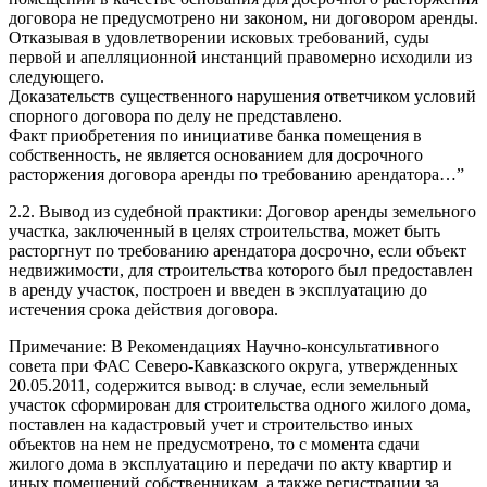
договора не предусмотрено ни законом, ни договором аренды.
Отказывая в удовлетворении исковых требований, суды
первой и апелляционной инстанций правомерно исходили из
следующего.
Доказательств существенного нарушения ответчиком условий
спорного договора по делу не представлено.
Факт приобретения по инициативе банка помещения в
собственность, не является основанием для досрочного
расторжения договора аренды по требованию арендатора…”
2.2. Вывод из судебной практики: Договор аренды земельного
участка, заключенный в целях строительства, может быть
расторгнут по требованию арендатора досрочно, если объект
недвижимости, для строительства которого был предоставлен
в аренду участок, построен и введен в эксплуатацию до
истечения срока действия договора.
Примечание: В Рекомендациях Научно-консультативного
совета при ФАС Северо-Кавказского округа, утвержденных
20.05.2011, содержится вывод: в случае, если земельный
участок сформирован для строительства одного жилого дома,
поставлен на кадастровый учет и строительство иных
объектов на нем не предусмотрено, то с момента сдачи
жилого дома в эксплуатацию и передачи по акту квартир и
иных помещений собственникам, а также регистрации за