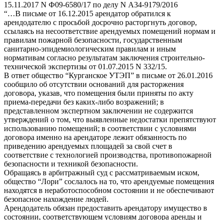
15.11.2017 N Ф09-6580/17 по делу N А34-9179/2016
“…В письме от 16.12.2015 арендатор обратился к
арендодателю с просьбой досрочно расторгнуть договор,
ссылаясь на несоответствие арендуемых помещений нормам и
правилам пожарной безопасности, государственным
санитарно-эпидемиологическим правилам и иным
нормативам согласно результатам заключения строительно-
технической экспертизы от 01.07.2015 N 332/15.
В ответ общество “Курганское УТЭП” в письме от 26.01.2016
сообщило об отсутствии оснований для расторжения
договора, указав, что помещения были приняты по акту
приема-передачи без каких-либо возражений; в
представленном экспертном заключении не содержится
утверждений о том, что выявленные недостатки препятствуют
использованию помещений; в соответствии с условиями
договора именно на арендаторе лежит обязанность по
приведению арендуемых площадей за свой счет в
соответствие с технологией производства, противопожарной
безопасности и техникой безопасности.
Обращаясь в арбитражный суд с рассматриваемым иском,
общество “Лори” сослалось на то, что арендуемые помещения
находятся в неработоспособном состоянии и не обеспечивают
безопасное нахождение людей.
Арендодатель обязан предоставить арендатору имущество в
состоянии, соответствующем условиям договора аренды и