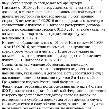
имущество передано арендодателем арендатору.
Письмом от 01.09.2016 истец, ссылаясь на пункт 3.3.11
договора, в связи с нестабильной экономической ситуацией
предлагал расторгнуть договор аренды по соглашению
сторон. В письме от 05.09.2016 истец предлагал ответчику в
соответствии с пунктом 6.1 договора расторгнуть договор
аренды по соглашению сторон с 01.10.2016, а также указал на
возможность возвратить арендодателю арендуемое
помещение 01.10.2016.
В ответ на обращение истца от 01.09.2016, в письме N 15/09-
16 от 15.09.2016, ответчик со ссылкой на нарушение
арендатором условий пункта 3.3.11 договора указал на
возможность расторжения договора аренды с соблюдением
пункта 3.3.11 договора с 01.02.2017.
Ссылаясь на наступление обстоятельств, влекущих
невозможность использования спорного имущества по
назначению, указанному в договоре, истец обратился в суд с
настоящим иском на основании пунктов 2 и 4 статьи 620
Гражданского кодекса Российской Федерации.
Фактически требования истца основаны на пункте 4 статьи
620 Гражданского кодекса Российской Федерации, положения
которого предоставляют арендатору право на досрочное
расторжение в судебном порядке договора аренды в случае,
когда имущество в силу обстоятельств, за которые арендатор
не отвечает, окажется в состоянии, не пригодном для