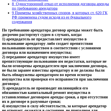
8
Односторонний отказ от исполнения договора аренды
по требованию арендатора
9
Примеры хозяйственных споров, в которых ст. 620 ГК
РФ применена судом исходя из ее буквального
содержания
По требованию арендатора договор аренды может быть
досрочно расторгнут судом в случаях, когда:
1) арендодатель не предоставляет имущество в
пользование арендатору либо создает препятствия
пользованию имуществом в соответствии с условиями
договора или назначением имущества;
2) переданное арендатору имущество имеет
препятствующие пользованию им недостатки, которые не
были оговорены арендодателем при заключении договора,
не были заранее известны арендатору и не должны были
быть обнаружены арендатором во время осмотра
имущества или проверки его исправности при заключении
договора;
3) арендодатель не производит являющийся его
обязанностью капитальный ремонт имущества в
установленные договором аренды сроки, а при отсутствии
их в договоре в разумные сроки;
4) имущество в силу обстоятельств, за которые арендатор
не отвечает, окажется в состоянии, не пригодном для