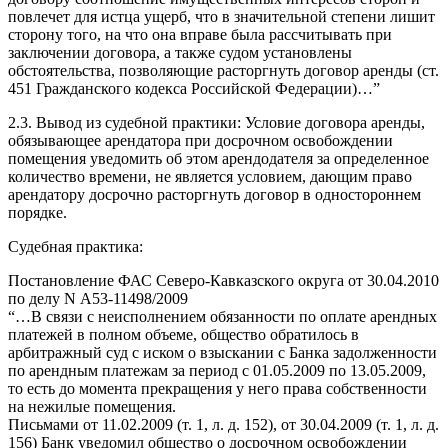
повлечет для истца ущерб, что в значительной степени лишит
сторону того, на что она вправе была рассчитывать при
заключении договора, а также судом установлены
обстоятельства, позволяющие расторгнуть договор аренды (ст.
451 Гражданского кодекса Российской Федерации)…”
2.3. Вывод из судебной практики: Условие договора аренды,
обязывающее арендатора при досрочном освобождении
помещения уведомить об этом арендодателя за определенное
количество времени, не является условием, дающим право
арендатору досрочно расторгнуть договор в одностороннем
порядке.
Судебная практика:
Постановление ФАС Северо-Кавказского округа от 30.04.2010
по делу N А53-11498/2009
“…В связи с неисполнением обязанности по оплате арендных
платежей в полном объеме, общество обратилось в
арбитражный суд с иском о взыскании с Банка задолженности
по арендным платежам за период с 01.05.2009 по 13.05.2009,
то есть до момента прекращения у него права собственности
на нежилые помещения.
Письмами от 11.02.2009 (т. 1, л. д. 152), от 30.04.2009 (т. 1, л. д.
156) Банк уведомил общество о досрочном освобождении