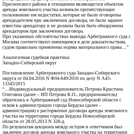
Пресненского района в отношении являющегося объектом
аренды земельного участка возникли препятствующие
пользованию им недостатки, которые не были оговорены
арендодателем при заключении договора, не были заранее
известны арендатору и не должны были быть обнаружены
арендатором при заключении договора.
При указанных обстоятельствах выводы Арбитражного суда г.
Москвы соответствуют имеющимся в деле доказательствам,
судом правильно применены нормы материального права…”
Аналогичная судебная практика:
Западно-Сибирский округ
Постановление Арбитражного суда Западно-Сибирского
округа от 04.04.2016 N Ф04-649/2016 по делу N А45-
13345/2015
“…Индивидуальный предприниматель Петрова Кристина
Олеговна (далее – ИП Петрова К.О., предприниматель)
обратилась в Арбитражный суд Новосибирской области с
иском к администрации города Бердска (далее –
администрация) о расторжении договора аренды земельного
участка на территории города Бердска Новосибирской
области от 28.05.2013 N 328-д.
По результатам аукциона между истцом и ответчиком был
заключен договор аренды земельного участка на территории