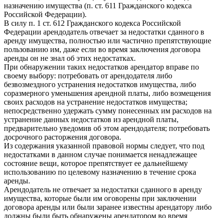
назначению имущества (п. ст. 611 Гражданского кодекса
Российской Федерации).
В силу п. 1 ст. 612 Гражданского кодекса Российской
Федерации арендодатель отвечает за недостатки сданного в
аренду имущества, полностью или частично препятствующие
пользованию им, даже если во время заключения договора
аренды он не знал об этих недостатках.
При обнаружении таких недостатков арендатор вправе по
своему выбору: потребовать от арендодателя либо
безвозмездного устранения недостатков имущества, либо
соразмерного уменьшения арендной платы, либо возмещения
своих расходов на устранение недостатков имущества;
непосредственно удержать сумму понесенных им расходов на
устранение данных недостатков из арендной платы,
предварительно уведомив об этом арендодателя; потребовать
досрочного расторжения договора.
Из содержания указанной правовой нормы следует, что под
недостатками в данном случае понимается ненадлежащее
состояние вещи, которое препятствует ее дальнейшему
использованию по целевому назначению в течение срока
аренды.
Арендодатель не отвечает за недостатки сданного в аренду
имущества, которые были им оговорены при заключении
договора аренды или были заранее известны арендатору либо
должны были быть обнаружены арендатором во время