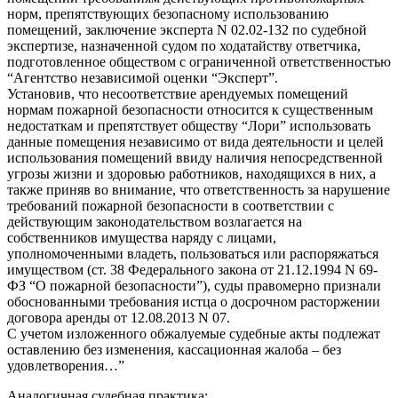
норм, препятствующих безопасному использованию
помещений, заключение эксперта N 02.02-132 по судебной
экспертизе, назначенной судом по ходатайству ответчика,
подготовленное обществом с ограниченной ответственностью
“Агентство независимой оценки “Эксперт”.
Установив, что несоответствие арендуемых помещений
нормам пожарной безопасности относится к существенным
недостаткам и препятствует обществу “Лори” использовать
данные помещения независимо от вида деятельности и целей
использования помещений ввиду наличия непосредственной
угрозы жизни и здоровью работников, находящихся в них, а
также приняв во внимание, что ответственность за нарушение
требований пожарной безопасности в соответствии с
действующим законодательством возлагается на
собственников имущества наряду с лицами,
уполномоченными владеть, пользоваться или распоряжаться
имуществом (ст. 38 Федерального закона от 21.12.1994 N 69-
ФЗ “О пожарной безопасности”), суды правомерно признали
обоснованными требования истца о досрочном расторжении
договора аренды от 12.08.2013 N 07.
С учетом изложенного обжалуемые судебные акты подлежат
оставлению без изменения, кассационная жалоба – без
удовлетворения…”
Аналогичная судебная практика: