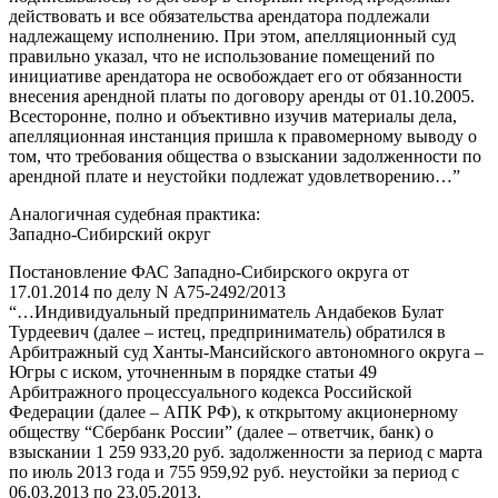
действовать и все обязательства арендатора подлежали
надлежащему исполнению. При этом, апелляционный суд
правильно указал, что не использование помещений по
инициативе арендатора не освобождает его от обязанности
внесения арендной платы по договору аренды от 01.10.2005.
Всесторонне, полно и объективно изучив материалы дела,
апелляционная инстанция пришла к правомерному выводу о
том, что требования общества о взыскании задолженности по
арендной плате и неустойки подлежат удовлетворению…”
Аналогичная судебная практика:
Западно-Сибирский округ
Постановление ФАС Западно-Сибирского округа от
17.01.2014 по делу N А75-2492/2013
“…Индивидуальный предприниматель Андабеков Булат
Турдеевич (далее – истец, предприниматель) обратился в
Арбитражный суд Ханты-Мансийского автономного округа –
Югры с иском, уточненным в порядке статьи 49
Арбитражного процессуального кодекса Российской
Федерации (далее – АПК РФ), к открытому акционерному
обществу “Сбербанк России” (далее – ответчик, банк) о
взыскании 1 259 933,20 руб. задолженности за период с марта
по июль 2013 года и 755 959,92 руб. неустойки за период с
06.03.2013 по 23.05.2013.