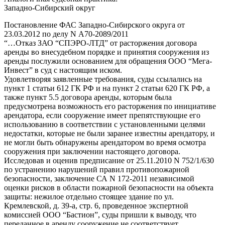
Западно-Сибирский округ
Постановление ФАС Западно-Сибирского округа от
23.03.2012 по делу N А70-2089/2011
“…Отказ ЗАО “СПЭРО-ЛТД” от расторжения договора
аренды во внесудебном порядке и принятия сооружения из
аренды послужили основанием для обращения ООО “Мега-
Инвест” в суд с настоящим иском.
Удовлетворяя заявленные требования, суды ссылались на
пункт 1 статьи 612 ГК РФ и на пункт 2 статьи 620 ГК РФ, а
также пункт 5.5 договора аренды, которым была
предусмотрена возможность его расторжения по инициативе
арендатора, если сооружение имеет препятствующие его
использованию в соответствии с установленными целями
недостатки, которые не были заранее известны арендатору, и
не могли быть обнаружены арендатором во время осмотра
сооружения при заключении настоящего договора.
Исследовав и оценив предписание от 25.11.2010 N 752/1/630
по устранению нарушений правил противопожарной
безопасности, заключение СА N 172-2011 независимой
оценки рисков в области пожарной безопасности на объекта
защиты: нежилое отдельно стоящее здание по ул.
Кремлевской, д. 39-а, стр. 6, проведенное экспертной
комиссией ООО “Бастион”, суды пришли к выводу, что
переданное в аренду сооружение не соответствует