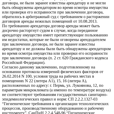
договора, не были заранее известны арендатору и не могли
быть обнаружены арендатором во время осмотра имущества
или проверки его исправности при заключении договора,
обратилось в арбитражный суд с требованием о расторжении
договоров аренды нежилых помещений от 10.08.2013.
По требованию арендатора договор аренды может быть
досрочно расторгнут судом в случае, когда переданное
арендатору имущество имеет препятствующие пользованию
им недостатки, которые не были оговорены арендодателем
при заключении договора, не были заранее известны
арендатору и не должны были быть обнаружены арендатором
во время осмотра имущества или проверки его исправности
при заключении договора (п. 2 ст. 620 Гражданского кодекса
Российской Федерации).
Согласно данному заключению, подготовленному на
основании протокола измерений физических факторов от
26.02.2014 N 100, условия труда на рабочих местах в
помещениях N 22 (литера А1), 15, 16 (литера А),
расположенных по адресу: г. Пермь, ул. Лукоянова, 12, по
параметрам микроклимата (а именно по температуре воздуха)
не соответствуют требованиям государственных санитарно-
эпидемиологических правил и норм: СП 2.2.2.1327-03
“Гигиенические требования к организации технологических
процессов, производственному оборудованию и рабочему
инструменту”, СанПиН 2.2.4.548-96 “Гигиенические