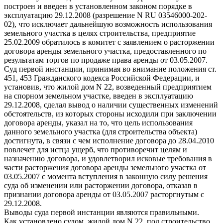
построен и введен в установленном законом порядке в
эксплуатацию 29.12.2008 (разрешение N RU 03546000-202-
02), что исключает дальнейшую возможность использования
земельного участка в целях строительства, предприятие
25.02.2009 обратилось в комитет с заявлением о расторжении
договора аренды земельного участка, предоставленного по
результатам торгов по продаже права аренды от 03.05.2007.
Суд первой инстанции, принимая во внимание положения ст.
451, 453 Гражданского кодекса Российской Федерации, и
установив, что жилой дом N 22, возведенный предприятием
на спорном земельном участке, введен в эксплуатацию
29.12.2008, сделал вывод о наличии существенных изменений
обстоятельств, из которых стороны исходили при заключении
договора аренды, указал на то, что цель использования
данного земельного участка (для строительства объекта)
достигнута, в связи с чем исполнение договора до 28.04.2010
повлечет для истца ущерб, что противоречит целям и
назначению договора, и удовлетворил исковые требования в
части расторжения договора аренды земельного участка от
03.05.2007 с момента вступления в законную силу решения
суда об изменении или расторжении договора, отказав в
признании договора аренды от 03.05.2007 расторгнутым с
29.12.2008.
Выводы суда первой инстанции являются правильными.
Как установлено судом, жилой дом N 22, под строительство