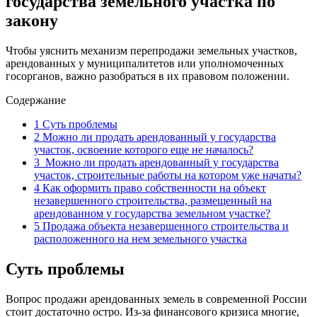
государства земельного участка по
закону
Чтобы уяснить механизм перепродажи земельных участков,
арендованных у муниципалитетов или уполномоченных
госорганов, важно разобраться в их правовом положении.
Содержание
1
Суть проблемы
2
Можно ли продать арендованный у государства
участок, освоение которого еще не началось?
3
Можно ли продать арендованный у государства
участок, строительные работы на котором уже начаты?
4
Как оформить право собственности на объект
незавершенного строительства, размещенный на
арендованном у государства земельном участке?
5
Продажа объекта незавершенного строительства и
расположенного на нем земельного участка
Суть проблемы
Вопрос продажи арендованных земель в современной России
стоит достаточно остро. Из-за финансового кризиса многие,