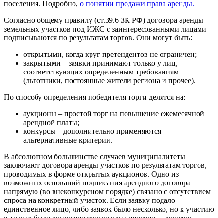
поселения. Подробно,
о понятии продажи права аренды.
Согласно общему правилу (ст.39.6 ЗК РФ) договора аренды
земельных участков под ИЖС с заинтересованными лицами
подписываются по результатам торгов. Они могут быть:
открытыми, когда круг претендентов не ограничен;
закрытыми – заявки принимают только у лиц,
соответствующих определенным требованиям
(льготники, постоянные жители региона и прочее).
По способу определения победителя торги делятся на:
аукционы – простой торг на повышение ежемесячной
арендной платы;
конкурсы – дополнительно применяются
альтернативные критерии.
В абсолютном большинстве случаев муниципалитеты
заключают договора аренды участков по результатам торгов,
проводимых в форме открытых аукционов. Одно из
возможных оснований подписания арендного договора
напрямую (во внеконкурсном порядке) связано с отсутствием
спроса на конкретный участок. Если заявку подало
единственное лицо, либо заявок было несколько, но к участию
в торгах была допущена только одна персона, – договор