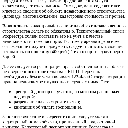
порядка 10 суток. Результатом предоставления услуги
является кадастровая выписка. Этот документ содержит все
ключевые сведения об объекте незавершенного строительства
(площадь, местонахождение, кадастровая стоимость и прочее).
Важно знать
: кадастровый паспорт на объект незавершенного
строительства делать не обязательно. Территориальный орган
Росреестра обязан поставить его на учет в качестве
недвижимости и без паспорта. Если же у арендатора все же
есть желание получить документ, следует написать заявление
и уплатить госпошлину (400 руб.). Техпаспорт выдадут через
5 дней.
Далее следует госрегистрация права собственности на объект
незавершенного строительства в ЕГРП. Перечень
необходимых бумаг устанавливает 122-ФЗ «О госрегистрации
прав на недвижимое имущество и сделок с ним». Это:
арендный договор на участок, на котором расположен
недострой;
разрешение на его строительство;
квитанция об уплате госпошлины.
Заполняя заявление о госресгитрации, следует указать
кадастровый номер объекта, прописанный в кадастровой
выписке. Кадастровый паспорт чиновники Росреетра не