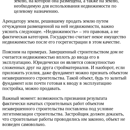
землю, на которой она размещена, а также на землю,
необходимую для использования недвижимости по
целевому назначению.
Арендатору земли, решившему продать землю путем
отчуждения размещенной на ней недвижимости, важно
уяснить следующее. «Недвижимость» – это правовая, а не
фактическая категория. Государство считает некое имущество
недвижимостью после его госрегистрации в этом качестве.
Поясним на примерах. Завершенный строительством дом не
считается недвижимостью вплоть до ввода его в
эксплуатацию. Юридически он является совокупностью
сложенных друг на друга стройматериалов. И наоборот, если
приложить усилия, даже фундамент можно признать объектом
незавершенного строительства. Такой объект, будь то залитый
фундамент или почти готовая к вводу в эксплуатацию
постройка, можно продавать.
Важный момент: возможность признания результата
фактически начатых строительных работ объектом
незавершенного строительства поставлена под условие
легитимизации строительства. Застройщик должен доказать,
что строительные работы проводились им законно, объект не
возведен самовольно.