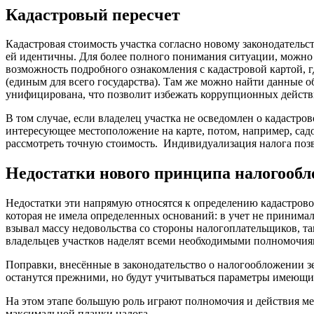
Кадастровый пересчет
Кадастровая стоимость участка согласно новому законодательс
ей идентичны. Для более полного понимания ситуации, можно 
возможность подробного ознакомления с кадастровой картой, г
(единым для всего государства). Там же можно найти данные об
унифицирована, что позволит избежать коррупционных действ
В том случае, если владелец участка не осведомлен о кадастр
интересующее местоположение на карте, потом, например, садо
рассмотреть точную стоимость. Индивидуализация налога позв
Недостатки нового принципа налогооб
Недостатки эти напрямую относятся к определению кадастрово
которая не имела определенных оснований: в учет не принимал
взывал массу недовольства со стороны налогоплательщиков, т
владельцев участков наделят всеми необходимыми полномочиями
Поправки, внесённые в законодательство о налогообложении з
останутся прежними, но будут учитываться параметры имеющих
На этом этапе большую роль играют полномочия и действия мес
максимальной планки налога.