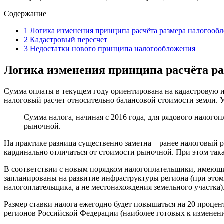
Содержание
1
Логика изменения принципа расчёта размера налогооб
2
Кадастровый пересчет
3
Недостатки нового принципа налогообложения
Логика изменения принципа расчёта р
Сумма оплаты в текущем году ориентирована на кадастровую 
налоговый расчет относительно балансовой стоимости земли. 
Сумма налога, начиная с 2016 года, для рядового налог
рыночной.
На практике разница существенно заметна – ранее налоговый р
кардинально отличаться от стоимости рыночной. При этом так
В соответствии с новым порядком налогоплательщики, имеющи
запланированы на развитие инфраструктуры региона (при этом 
налогоплательщика, а не местонахождения земельного участка)
Размер ставки налога ежегодно будет повышаться на 20 процент
регионов Российской Федерации (наиболее готовых к изменен