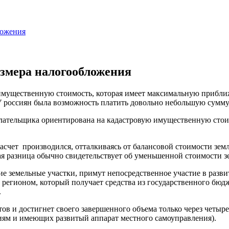
ложения
азмера налогообложения
имущественную стоимость, которая имеет максимальную приближ
У россиян была возможность платить довольно небольшую сумму
оплательщика ориентирована на кадастровую имущественную сто
асчет производился, отталкиваясь от балансовой стоимости земл
ая разница обычно свидетельствует об уменьшенной стоимости з
е земельные участки, примут непосредственное участие в разв
регионом, который получает средства из государственного бюдж
.
ов и достигнет своего завершенного объема только через четыре 
иям и имеющих развитый аппарат местного самоуправления).