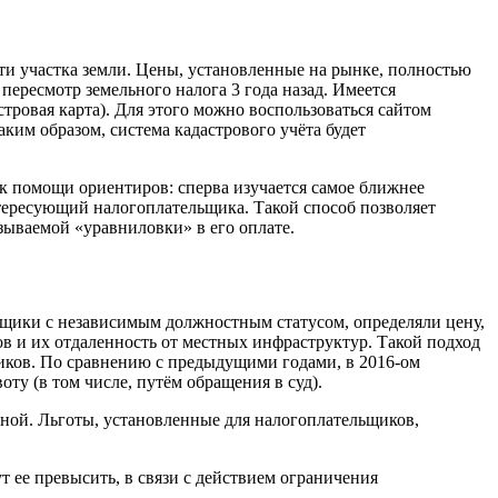
сти участка земли. Цены, установленные на рынке, полностью
ересмотр земельного налога 3 года назад. Имеется
тровая карта). Для этого можно воспользоваться сайтом
ким образом, система кадастрового учёта будет
ь к помощи ориентиров: сперва изучается самое ближнее
нтересующий налогоплательщика. Такой способ позволяет
зываемой «уравниловки» в его оплате.
нщики с независимым должностным статусом, определяли цену,
в и их отдаленность от местных инфраструктур. Такой подход
иков. По сравнению с предыдущими годами, в 2016-ом
у (в том числе, путём обращения в суд).
сной. Льготы, установленные для налогоплательщиков,
т ее превысить, в связи с действием ограничения