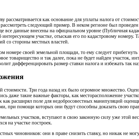
тву рассматривается как основание для уплаты налога от стоимо
рассмотреть следующий пример. В неком регионе был проведен п
де все данные внесены на официальном уровне (Публичная кадас
 интересующем участке, отыскав его по кадастровому номеру. Та
ий со стороны местных властей.
овом номере своей земельной площади, то ему следует прибегнут
вое товарищество и так далее, пока не будет найден участок, и
олит дифференцировать размер ставки налога и избежать так на
ложения
й стоимости. Три года назад их было огромное множество. Оце
ись даже такие важные факторы, как месторасположение участко
ак как расширял поле для недобросовестных манипуляций оценщ
, при помощи которых они будут способны доказать свою правот
емельных участков, вступают в свою законную силу уже этой ве
ся на участке построек.
тных чиновников: они в праве снизить ставку, но никак не могу