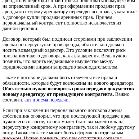
арендатору переходит право только пользоваться имуществом
на определенный срок. А при оформлении продажи прав
аренды ко второму арендатору переходят все права, указанные
в договоре купли-продажи арендных прав. Причем
первоначальный контрагент полностью исключается из
данной цепочки.
Договор, который был подписан сторонами при заключении
сделки по переуступке прав аренды, обязательно должен
носить возмездный характер. Это условие исключит риск
признания такого договора, как акта дарения. Ведь нужно
помнить, что дарить недвижимое имущество между
юридическими лицами запрещено законодательством.
Также в договоре должны быть отмечены все права и
обязанности, которые будут возложены на нового арендатора.
Обязательно нужно оговорить сроки передачи документов
новому арендатору от предыдущего контрагента.
Важно
составить
акт приема передачи.
Если при заключении первоначального договора аренда
собственник оговорил, что при последующей продаже прав
нужно его согласие, то оно может быть выражено как на
переуступку конкретному контрагенту, так и любому другому
лицу. Также согласие может быть оформлено отдельным
письмом. Нужно помнить, что при отсутствии согласия