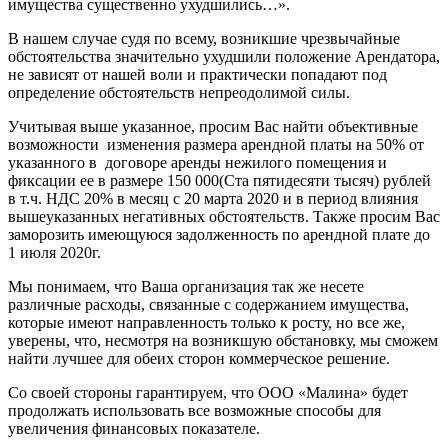
имущества существенно ухудшились…».
В нашем случае судя по всему, возникшие чрезвычайные
обстоятельства значительно ухудшили положение Арендатора,
не зависят от нашей воли и практически попадают под
определение обстоятельств непреодолимой силы.
Учитывая выше указанное, просим Вас найти объективные
возможности изменения размера арендной платы на 50% от
указанного в договоре аренды нежилого помещения и
фиксации ее в размере 150 000(Ста пятидесяти тысяч) рублей
в т.ч. НДС 20% в месяц с 20 марта 2020 и в период влияния
вышеуказанных негативных обстоятельств. Также просим Вас
заморозить имеющуюся задолженность по арендной плате до
1 июля 2020г.
Мы понимаем, что Ваша организация так же несете
различные расходы, связанные с содержанием имущества,
которые имеют направленность только к росту, но все же,
уверены, что, несмотря на возникшую обстановку, мы сможем
найти лучшее для обеих сторон коммерческое решение.
Со своей стороны гарантируем, что ООО «Малина» будет
продолжать использовать все возможные способы для
увеличения финансовых показателе.