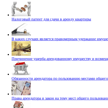
Налоговый патент для сдачи в аренду квартиры
В каких случаях является правомерным удержание имуще
Причинение ущерба арендованному имуществу и возмещ
Обязанности арендатора по пользованию местами общего
Права арендатора и закон на тему мест общего пользован