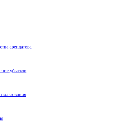
ства арендатора
ение убытков
 пользования
ия