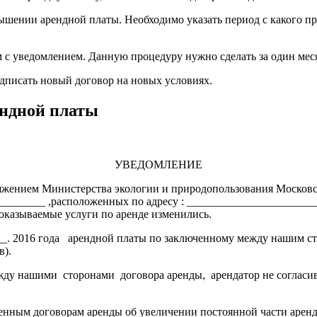
ышении арендной платы. Необходимо указать период с какого п
 с уведомлением. Данную процедуру нужно сделать за один мес
дписать новый договор на новых условиях.
ендной платы
УВЕДОМЛЕНИЕ
яжением Министерства экологии и природопользования Московско
_________ ,расположенных по адресу : ______________________
 оказываемые услуги по аренде изменились.
___. 2016 года арендной платы по заключенному между нашим 
в).
у нашими сторонами договора аренды, арендатор не со­гласивш
енным договорам аренды об увеличении постоянной части арен