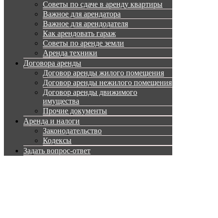
Советы по сдаче в аренду квартиры
Важное для арендатора
Важное для арендодателя
Как арендовать гараж
Советы по аренде земли
Аренда техники
Договора аренды
Договор аренды жилого помещения
Договор аренды нежилого помещения
Договор аренды движимого
имущества
Прочие документы
Аренда и налоги
Законодательство
Кодексы
Задать вопрос-ответ