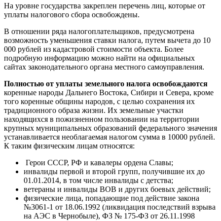
На уровне государства закреплен перечень лиц, которые от
уплаты налогового сбора освобождены.
В отношении ряда налогоплательщиков, предусмотрена
возможность уменьшения ставки налога, путем вычета до 10
000 рублей из кадастровой стоимости объекта. Более
подробную информацию можно найти на официальных
сайтах законодательного органа местного самоуправления.
Полностью от уплаты земельного налога освобождаются
коренные народы Дальнего Востока, Сибири и Севера, кроме
того коренные общины народов, с целью сохранения их
традиционного образа жизни. Их земельные участки
находящихся в пожизненном пользовании на территории
крупных муниципальных образований федерального значения
устанавливается необлагаемая налогом сумма в 10000 рублей.
К таким физическим лицам относятся:
Герои СССР, РФ и кавалеры ордена Славы;
инвалиды первой и второй групп, получившие их до
01.01.2014, в том числе инвалиды с детства;
ветераны и инвалиды ВОВ и других боевых действий;
физические лица, попадающие под действие закона
№3061-1 от 18.06.1992 (ликвидация последствий взрыва
на АЭС в Чернобыле), ФЗ № 175-ФЗ от 26.11.1998