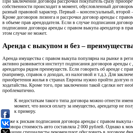
При заключении договора рассрочки покупатель сразу приобрет
собственности происходит в момент, обусловленный договором
разный правовой характер. Первый – консенсуальный, второй 
Кроме договоров лизинга и рассрочки договор аренды с право
в объеме прав арендодателя. Если в случае подписания догов
подписании договора аренды с правом выкупа арендатор в прав
этом случае не может.
Аренда с выкупом и без – преимущества
Аренда имущества с правом выкупа популярна на рынке в реги
активно развивается институт подписания договоров аренды с 
арендатора рядом преимуществ. Если говорить об аренде с пр
(например, справок о доходах, из налоговой и т.д.). Для закл
приобретения жилья в странах Европы нужно пройти долгую пр
ходатайства. Кроме того, при заключении такой сделки нет не
проблематично.
К недостаткам такого типа договора можно отнести имен
момент, что внося оплату за имущество, арендатор не по
к примеру.
Также к рискам подписания договора аренды с правом выкупа 
договора стоимость авто составляла 2 000 рублей. Однако к мо
ситуации специалисты рекомендуют обусловить в договоре фик