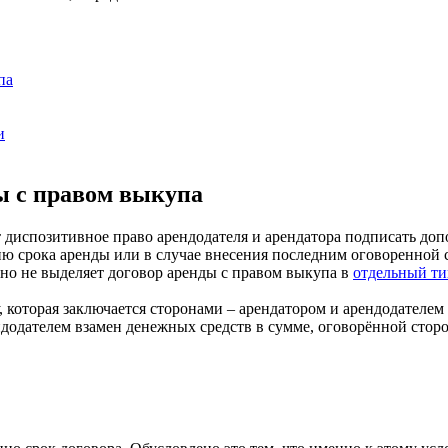
па
и
ы с правом выкупа
 диспозитивное право арендодателя и арендатора подписать до
нию срока аренды или в случае внесения последним оговоренной
льно не выделяет договор аренды с правом выкупа в
отдельный ти
, которая заключается сторонами – арендатором и арендодателе
додателем взамен денежных средств в сумме, оговорённой стор