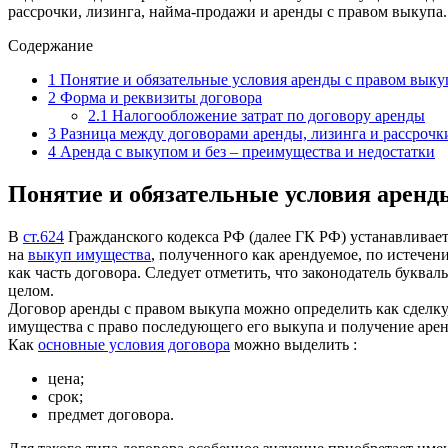
рассрочки, лизинга, найма-продажи и аренды с правом выкупа.
Содержание
1
Понятие и обязательные условия аренды с правом выку
2
Форма и реквизиты договора
2.1
Налогообложение затрат по договору аренды
3
Разница между договорами аренды, лизинга и рассрочк
4
Аренда с выкупом и без – преимущества и недостатки
Понятие и обязательные условия аренд
В
ст.624
Гражданского кодекса РФ (далее ГК РФ) устанавливает
на
выкуп имущества
, полученного как арендуемое, по истече
как часть договора. Следует отметить, что законодатель буква
целом.
Договор аренды с правом выкупа можно определить как сделку
имущества с право последующего его выкупа и получение арен
Как
основные условия договора
можно выделить
:
цена;
срок;
предмет договора.