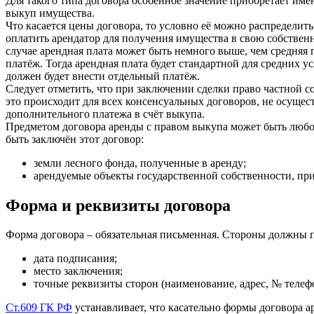
Для такого типа договора особенное значение приобретает име
выкуп имущества.
Что касается цены договора, то условно её можно распределит
оплатить арендатор для получения имущества в свою собственн
случае арендная плата может быть немного выше, чем средняя
платёж. Тогда арендная плата будет стандартной для средних
должен будет внести отдельный платёж.
Следует отметить, что при заключении сделки право частной с
это происходит для всех консенсуальных договоров, не осуще
дополнительного платежа в счёт выкупа.
Предметом договора аренды с правом выкупа может быть любое
быть заключён этот договор:
земли лесного фонда, полученные в аренду;
арендуемые объекты государственной собственности, пр
Форма и реквизиты договора
Форма договора – обязательная письменная. Стороны должны пр
дата подписания;
место заключения;
точные реквизиты сторон (наименование, адрес, № телеф
Ст.609 ГК РФ
устанавливает, что касательно формы договора 