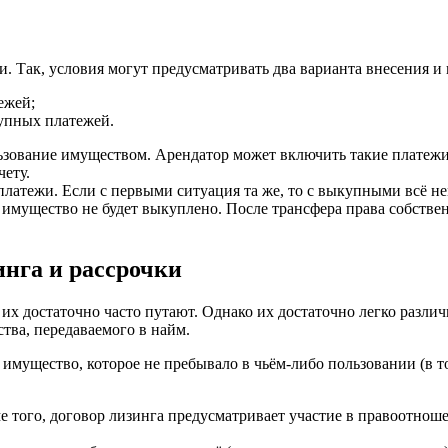
. Так, условия могут предусматривать два варианта внесения и
ежей;
упных платежей.
зование имуществом. Арендатор может включить такие платежи в
ету.
платежи. Если с первыми ситуация та же, то с выкупными всё н
ть имущество не будет выкуплено. После трансфера права собст
инга и рассрочки
х достаточно часто путают. Однако их достаточно легко различ
тва, передаваемого в найм.
имущество, которое не пребывало в чьём-либо пользовании (в то
е того, договор лизинга предусматривает участие в правоотноше