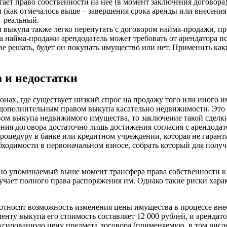
ает право собственности на неё (в момент заключения договора
 (как отмечалось выше – завершения срока аренды или внесения
– реальный.
м выкупа также легко перепутать с договором найма-продажи, п
ора найма-продажи арендодатель может требовать от арендатора
е решать, будет он покупать имущество или нет. Применить как
 и недостатки
онах, где существует низкий спрос на продажу того или иного 
дополнительным правом выкупа касательно недвижимости. Это св
авом выкупа недвижимого имущества, то заключение такой сделк
ючения договора достаточно лишь достижения согласия с арендода
оцедуру в банке или кредитном учреждении, которая не гаранти
обходимости в первоначальном взносе, собрать который для полу
но упоминаемый выше момент трансфера права собственности к 
лучает полного права распоряжения им. Однако такие риски хар
относят возможность изменения цены имущества в процессе внес
менту выкупа его стоимость составляет 12 000 рублей, и арендат
сированную цену предмета договора (применяемую, в том числе,