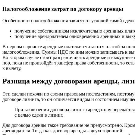
Налогообложение затрат по договору аренды
Особенности налогообложения зависят от условий самой сделки
получение собственником исключительно арендных плат
получение арендодателем одновременно арендных и вык
В первом варианте арендные платежи считаются платой за поль
налогообложения. Суммы НДС по ним можно записывать к выч
Во втором случае стоит разграничивать арендные и выкупные 
пор, пока не произойдёт трансфер права собственности, то ес
к вычету.
Разница между договорами аренды, лиз
Эти сделки похожи по своим правовым последствиям, поэтому и
договоре лизинга, то он отличается видом и состоянием имущес
При заключении договора лизинга арендатору передаётся 
с целью сдачи в лизинг.
Для договора аренды такое требование не предусмотрено. Кром
арендодателя. Тогда как договор аренды – двухсторонний.