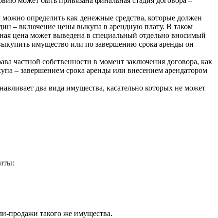
ловию может быть привязана финальная стадия договора –
ну можно определить как денежные средства, которые должен
один – включение цены выкупа в арендную плату. В таком
упная цена может выведена в специальный отдельно вносимый
я выкупить имущество или по завершению срока аренды он
рава частной собственности в момент заключения договора, как
ыкупа – завершением срока аренды или внесением арендатором
навливает два вида имущества, касательно которых не может
иты:
пли-продажи такого же имущества.