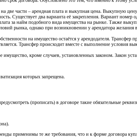
нно срок договора. Обусловлено это тем, что именно к этому ус
ь на две части – арендная плата и выкупная цена. Выкупную це
ость. Существует два варианта её закрепления. Вариант номер 
 плата за найм подобного вида имущества на рынке. Также вык
 условий рынка, однако при возникновении у арендатора желани
обственности на имущество остаётся у арендодателя. Трансфер п
ствляется. Трансфер происходит вместе с выполнение условия в
 имущество, кроме случаев, установленных законом. Закон уста
иватизация которых запрещена.
едусмотреть (прописать) в договоре такие обязательные реквиз
она).
аренды применимы те же требования, что и к форме договора ку