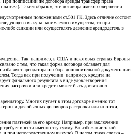
). При подписании же договора аренды трансфер права
 платежа). Таким образом, эти договора имеют совершенно
редусмотренным положениями ст.501 ГК. Здесь отличие состоит
 последующего выкупа нанимаемого имущества, то при
ие-либо санкции или осуществлять давление арендодатель в
имущества. Так, например, в США и некоторых странах Европы
язано с тем, что такая форма договора обладает для
и избавляет арендатора от сбора дополнительной документации
телем. Тогда как при получении, например, кредита на
рует финального результата в виде удовлетворения
чения рассрочки или кредита может быть достаточно
арендатору. Многих пугает в этом договоре именно тот
актерны и для обычных договоров рассрочки или ипотеки,
ения платежей за его аренду. Например, при заключении
ор требует внести именно эту сумму. Во избежание такой
 и при непосредственном выкупе). В целом, такая сделка –