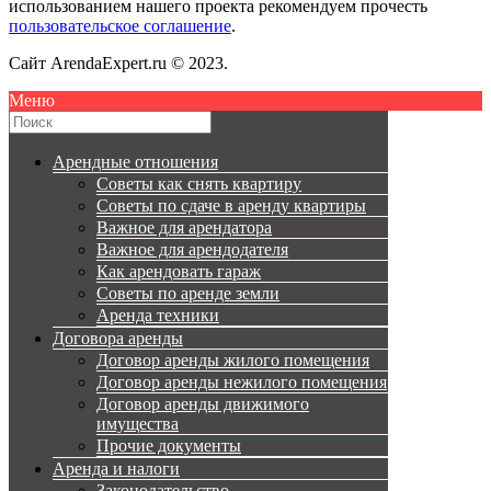
использованием нашего проекта рекомендуем прочесть
пользовательское соглашение
.
Сайт ArendaExpert.ru © 2023.
Меню
Арендные отношения
Советы как снять квартиру
Советы по сдаче в аренду квартиры
Важное для арендатора
Важное для арендодателя
Как арендовать гараж
Советы по аренде земли
Аренда техники
Договора аренды
Договор аренды жилого помещения
Договор аренды нежилого помещения
Договор аренды движимого
имущества
Прочие документы
Аренда и налоги
Законодательство