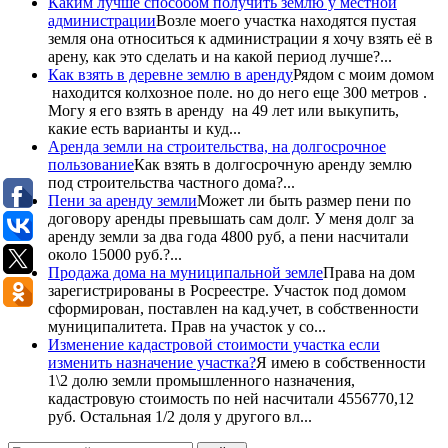
Каким лучше способом получить землю у местной
администрации
Возле моего участка находятся пустая
земля она относиться к администрации я хочу взять её в
арену, как это сделать и на какой период лучше?...
Как взять в деревне землю в аренду
Рядом с моим домом
находится колхозное поле. но до него еще 300 метров .
Могу я его взять в аренду на 49 лет или выкупить,
какие есть варианты и куд...
Аренда земли на строительства, на долгосрочное
пользование
Как взять в долгосрочную аренду землю
под строительства частного дома?...
Пени за аренду земли
Может ли быть размер пени по
договору аренды превышать сам долг. У меня долг за
аренду земли за два года 4800 руб, а пени насчитали
около 15000 руб.?...
Продажа дома на муниципальной земле
Права на дом
зарегистрированы в Росреестре. Участок под домом
сформирован, поставлен на кад.учет, в собственности
муниципалитета. Прав на участок у со...
Изменение кадастровой стоимости участка если
изменить назначение участка?
Я имею в собственности
1\2 долю земли промышленного назначения,
кадастровую стоимость по ней насчитали 4556770,12
руб. Остальная 1/2 доля у другого вл...