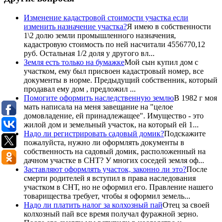
Изменение кадастровой стоимости участка если
изменить назначение участка?
Я имею в собственности
1\2 долю земли промышленного назначения,
кадастровую стоимость по ней насчитали 4556770,12
руб. Остальная 1/2 доля у другого вл...
Земля есть только на бумажке
Мой сын купил дом с
участком, ему был присвоен кадастровый номер, все
документы в норме. Предыдущий собственник, который
продавал ему дом , предложил ...
Помогите оформить наследственную землю
В 1982 г моя
мать написала на меня завещание на "целое
домовладение, ей принадлежащее". Имущество - это
жилой дом и земельный участок, на который ей 1...
Надо ли регистрировать садовый домик?
Подскажите
пожалуйста, нужно ли оформлять документы в
собственность на садовый домик, расположенный на
дачном участке в СНТ? У многих соседей земля оф...
Заставляют оформлять участок, законно ли это?
После
смерти родителей я вступил в права наследования
участком в СНТ, но не оформил его. Правление нашего
товарищества требует, чтобы я оформил земель...
Надо ли платить налог за колхозный пай
Отец за своей
колхозный пай все время получал фуражной зерно.