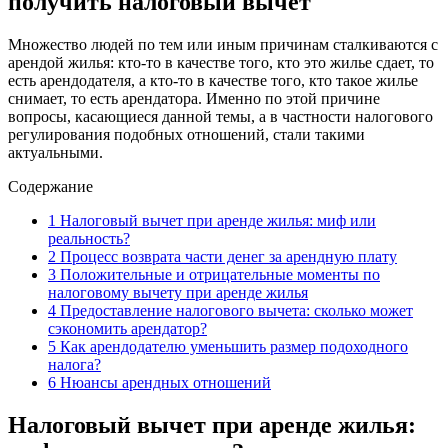
получить налоговый вычет
Множество людей по тем или иным причинам сталкиваются с
арендой жилья: кто-то в качестве того, кто это жилье сдает, то
есть арендодателя, а кто-то в качестве того, кто такое жилье
снимает, то есть арендатора. Именно по этой причине
вопросы, касающиеся данной темы, а в частности налогового
регулирования подобных отношений, стали такими
актуальными.
Содержание
1
Налоговый вычет при аренде жилья: миф или
реальность?
2
Процесс возврата части денег за арендную плату
3
Положительные и отрицательные моменты по
налоговому вычету при аренде жилья
4
Предоставление налогового вычета: сколько может
сэкономить арендатор?
5
Как арендодателю уменьшить размер подоходного
налога?
6
Нюансы арендных отношений
Налоговый вычет при аренде жилья: