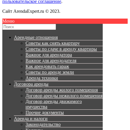
пользовательское соглашение
.
Сайт ArendaExpert.ru © 2023.
Меню
Арендные отношения
Советы как снять квартиру
Советы по сдаче в аренду квартиры
Важное для арендатора
Важное для арендодателя
Как арендовать гараж
Советы по аренде земли
Аренда техники
Договора аренды
Договор аренды жилого помещения
Договор аренды нежилого помещения
Договор аренды движимого
имущества
Прочие документы
Аренда и налоги
Законодательство