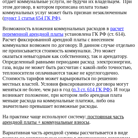
отдает коммунальные услуги, не будучи их владельцем. При
этом договор, в котором прописана оплата только
коммунальных услуг может быть признан незаключенным
(
пункт
1 статья 654 ГК РФ
)
.
Возможность вложения коммунальных расходов
в
расчет
переменной арендной платы
установлена ГК РФ (ст. 614).
Расчет фиксированной арендной платы с внесением
коммуналки возможен по договору. В данном случае отдельно
не прописывается стоимость коммуналки. Это может
оказаться невыгодным как собственнику, так и арендатору.
Определенный равными периодами расход электроэнергии,
газа, воды не может быть рассчитан с какой-либо точностью,
теплоносители оплачиваются также не круглогодично.
Стоимость тарифов может варьироваться по решению
местных властей. Условия фиксированного договора могут
меняться не более, чем раз в год (
п.3 ст. 614 ГК РФ
). И тогда
возникает положение, при котором либо арендная плата
меньше расхода на коммунальные платежи, либо она
значительно превышает возможные расходы.
На практике чаще используют систему:
постоянная часть
арендной платы +
коммунальные взносы
.
Вариативная часть арендной суммы рассчитывается в виде