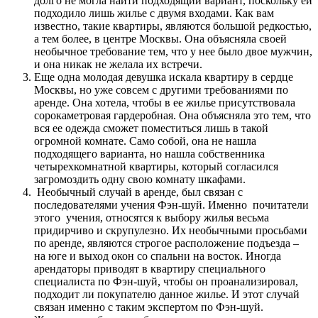
долго не могла найти подходящий вариант, поскольку ей
подходило лишь жилье с двумя входами. Как вам
известно, такие квартиры, являются большой редкостью,
а тем более, в центре Москвы. Она объясняла своей
необычное требование тем, что у нее было двое мужчин,
и она никак не желала их встречи.
Еще одна молодая девушка искала квартиру в сердце
Москвы, но уже совсем с другими требованиями по
аренде. Она хотела, чтобы в ее жилье присутствовала
сорокаметровая гардеробная. Она объясняла это тем, что
вся ее одежда сможет поместиться лишь в такой
огромной комнате. Само собой, она не нашла
подходящего варианта, но нашла собственника
четырехкомнатной квартиры, который согласился
загромоздить одну свою комнату шкафами.
Необычный случай в аренде, был связан с
последователями учения Фэн-шуй. Именно почитатели
этого учения, относятся к выбору жилья весьма
придирчиво и скрупулезно. Их необычными просьбами
по аренде, являются строгое расположение подъезда –
на юге и выход окон со спальни на восток. Иногда
арендаторы приводят в квартиру специального
специалиста по Фэн-шуй, чтобы он проанализировал,
подходит ли покупателю данное жилье. И этот случай
связан именно с таким экспертом по Фэн-шуй.