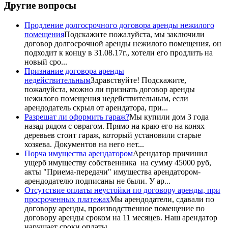
Другие вопросы
Продление долгосрочного договора аренды нежилого
помещения
Подскажите пожалуйста, мы заключили
договор долгосрочной аренды нежилого помещения, он
подходит к концу в 31.08.17г., хотели его продлить на
новый сро...
Признание договора аренды
недействительным
Здравствуйте! Подскажите,
пожалуйста, можно ли признать договор аренды
нежилого помещения недействительным, если
арендодатель скрыл от арендатора, при...
Разрешат ли оформить гараж?
Мы купили дом 3 года
назад рядом с оврагом. Прямо на краю его на конях
деревьев стоит гараж, который установили старые
хозяева. Документов на него нет...
Порча имущества арендатором
Арендатор причинил
ущерб имуществу собственника на сумму 45000 руб,
акты "Приема-передачи" имущества арендатором-
арендодателю подписаны не были. У ар...
Отсутствие оплаты неустойки по договору аренды, при
просроченных платежах
Мы арендодатели, сдавали по
договору аренды, производственное помещение по
договору аренды сроком на 11 месяцев. Наш арендатор
нарушает сроки оплаты, ...