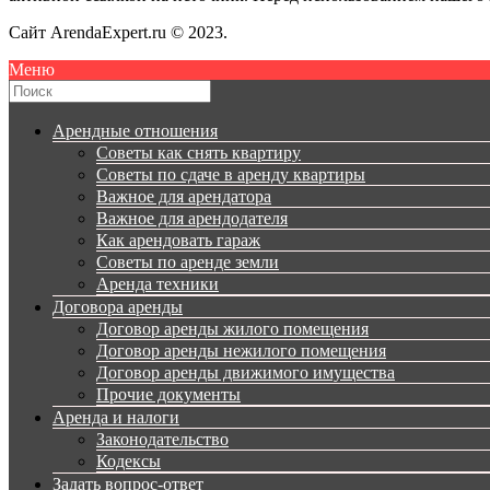
Сайт ArendaExpert.ru © 2023.
Меню
Арендные отношения
Советы как снять квартиру
Советы по сдаче в аренду квартиры
Важное для арендатора
Важное для арендодателя
Как арендовать гараж
Советы по аренде земли
Аренда техники
Договора аренды
Договор аренды жилого помещения
Договор аренды нежилого помещения
Договор аренды движимого имущества
Прочие документы
Аренда и налоги
Законодательство
Кодексы
Задать вопрос-ответ