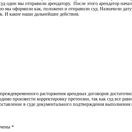
суд один мы отправили арендатору. После этого арендатор начал
 мы оформили как, положено и отправили суд. Назначили дату з
к. И какие наши дальнейшие действия.
ам преждевременного расторжения арендных договоров достаточн
мо произвести корректировку претензии, так как суд все равно
доставление в суде документального подтверждения выполнения 
ечены
*