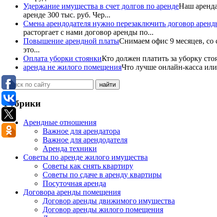
Удержание имущества в счет долгов по аренде
Наш аренда
аренде 300 тыс. руб. Чер...
Смена арендодателя нужно перезаключить договор аренд
расторгает с нами договор аренды по...
Повышение арендной платы
Снимаем офис 9 месяцев, со 
это...
Оплата уборки стоянки
Кто должен платить за уборку сто
аренда не жилого помещения
Что лучше онлайн-касса или
Рубрики
Арендные отношения
Важное для арендатора
Важное для арендодателя
Аренда техники
Советы по аренде жилого имущества
Советы как снять квартиру
Советы по сдаче в аренду квартиры
Посуточная аренда
Договора аренды помещения
Договор аренды движимого имущества
Договор аренды жилого помещения