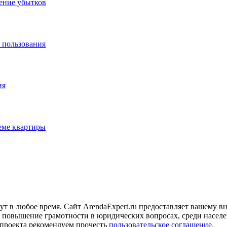
ение убытков
 пользования
ия
еме квартиры
гут в любое время. Сайт ArendaExpert.ru предоставляет вашем
 повышение грамотности в юридических вопросах, среди населе
 проекта рекомендуем прочесть
пользовательское соглашение
.