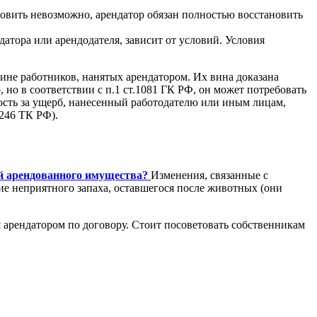
новить невозможно, арендатор обязан полностью восстановить
атора или арендодателя, зависит от условий. Условия
вине работников, нанятых арендатором. Их вина доказана
 но в соответствии с п.1 ст.1081 ГК РФ, он может потребовать
ость за ущерб, нанесенный работодателю или иным лицам,
246 ТК РФ).
й арендованного имущества?
Изменения, связанные с
е неприятного запаха, оставшегося после животных (они
 арендатором по договору. Стоит посоветовать собственникам