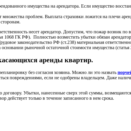
рендованного имущества на арендатора. Если имущество восста
 множества проблем. Выплата страховки ложится на плечи аренд
 сторонам.
ветственность несет арендатор. Допустим, что пожар возник по 
тьи 1068 ГК РФ). Полностью возместить убытки обязан арендатор,
удовое законодательство РФ (ст.238) материальная ответственн
а основании рыночной остаточной стоимости имущества (статья 
 касающихся аренды квартир.
репланировку без согласия хозяина. Можно ли это назвать
порче
ься повреждениями, если не одобрены владельцем. Даже наличи
о договору. Убытки, нанесенные сверх этой суммы, возмещаются
ор действует только в течение записанного в нем срока.