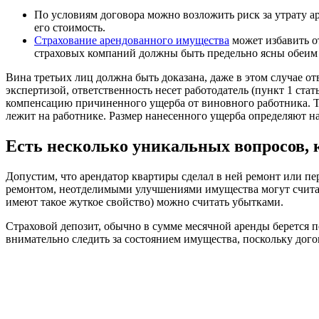
По условиям договора можно возложить риск за утрату а
его стоимость.
Страхование арендованного имущества
может избавить от
страховых компаний должны быть предельно ясны обеим
Вина третьих лиц должна быть доказана, даже в этом случае от
экспертизой, ответственность несет работодатель (пункт 1 ста
компенсацию причиненного ущерба от виновного работника. Тр
лежит на работнике. Размер нанесенного ущерба определяют н
Есть несколько уникальных вопросов,
Допустим, что арендатор квартиры сделал в ней ремонт или пе
ремонтом, неотделимыми улучшениями имущества могут считат
имеют такое жуткое свойство) можно считать убытками.
Страховой депозит, обычно в сумме месячной аренды берется п
внимательно следить за состоянием имущества, поскольку догов