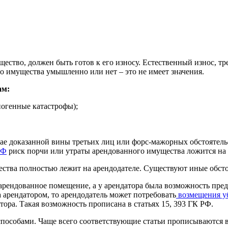
щество, должен быть готов к его износу. Естественный износ, т
о имущества умышленно или нет – это не имеет значения.
ам:
ногенные катастрофы);
учае доказанной вины третьих лиц или форс-мажорных обстоятел
РФ
риск порчи или утраты арендованного имущества ложится на 
ества полностью лежит на арендодателе. Существуют иные обсто
ендованное помещение, а у арендатора была возможность предо
 арендатором, то арендодатель может потребовать
возмещения у
тора. Такая возможность прописана в статьях 15, 393 ГК РФ.
пособами. Чаще всего соответствующие статьи прописываются в