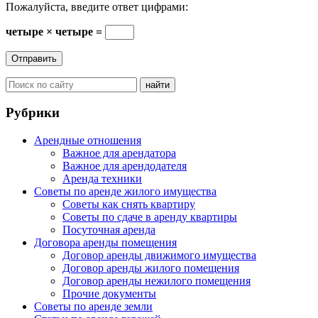
Пожалуйста, введите ответ цифрами:
четыре × четыре =
Рубрики
Арендные отношения
Важное для арендатора
Важное для арендодателя
Аренда техники
Советы по аренде жилого имущества
Советы как снять квартиру
Советы по сдаче в аренду квартиры
Посуточная аренда
Договора аренды помещения
Договор аренды движимого имущества
Договор аренды жилого помещения
Договор аренды нежилого помещения
Прочие документы
Советы по аренде земли