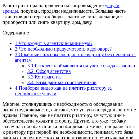
Работа риэлтора направлена на сопровождение
услуги
аренды
, покупки, продажи недвижимости. Большая часть
клиентов риэлтерских бюро – частные лица, желающие
приобрести или снять квартиру, дом, дачу.
Содержание
1
Что входит в агентский минимум?
2
Что необходимо предусмотреть в договоре?
3
Обычные способы арендовать квартиру без переплаты
агентам
3.1
Расклеить объявления на улице и ждать звонка
3.2
Обход агентства
3.3
Контрагенты
3.4
Базы данных собственников
4
Подборка видео как не платить риэлтору за
непонятные услуги
Многие, столкнувшись с необходимостью обследования
рынка недвижимости, считают, что услуги посредников им не
нужны. Главное, как не платить риэлтору, зачастую иные
обстоятельства уходят в сторону. Другие, кто уже «собаку
съел» на способах поиска необходимого жилья, направляются
к риэлтору при первой же необходимости, понимая, что базы
данных посреднических контор позволят получить желаемое