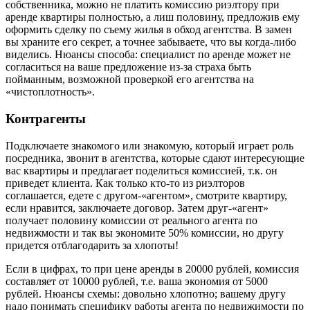
собственника, можно не платить комиссию риэлтору при
аренде квартиры полностью, а лиш половину, предложив ему
оформить сделку по съему жилья в обход агентства. В замен
вы храните его секрет, а точнее забываете, что вы когда-либо
виделись. Нюансы способа: специалист по аренде может не
согласиться на ваше предложение из-за страха быть
пойманным, возможной проверкой его агентства на
«чистоплотность».
Контрагенты
Подключаете знакомого или знакомую, который играет роль
посредника, звонит в агентства, которые сдают интересующие
вас квартиры и предлагает поделиться комиссией, т.к. он
приведет клиента. Как только кто-то из риэлторов
соглашается, едете с другом-«агентом», смотрите квартиру,
если нравится, заключаете договор. Затем друг-«агент»
получает половину комиссии от реального агента по
недвижмости и так вы экономите 50% комиссии, но другу
придется отблагодарить за хлопоты!
Если в цифрах, то при цене аренды в 20000 рублей, комиссия
составляет от 10000 рублей, т.е. ваша экономия от 5000
рублей. Нюансы схемы: довольно хлопотно; вашему другу
надо понимать специфику работы агента по недвижимости по