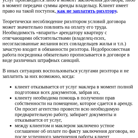
в момент передачи суммы аренды владельцу. Клиент имеет
право на такой поступок,
ка
к
не заплатить риэлтору
.
Теоретически несоблюдение риэлтором условий договора
может значительно повлиять на оплату его труда.
Необходимость «впарить» арендатору квартиру с
отягчающими обстоятельствами (владелец-псих,
несогласованные желания всех совладельцев жилья и т.п.)
зачастую входит в обязанности риэлтора. Недобросовестная
работа посредника обязательно прописывается в договоре в
виде различных штрафных санкций.
В иных ситуациях воспользоваться услугами риэлтора и не
заплатить за них возможно, когда:
клиент отказывается от услуг маклера в момент полной
подготовки всех документов, забрав их,
клиенту необходима помощь в получении прав
собственности на помещение, которое сдается в аренду.
Он просит агентство провести всю необходимую
предварительную работу, забирает документы и
отказывается от услуг,
между клиентом и маклером заключено устное
соглашение об оплате по факту заключения договора, но
после успешного завершения работы клиент