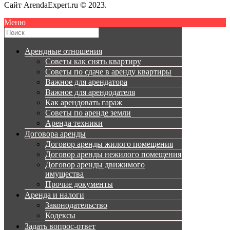
Сайт ArendaExpert.ru © 2023.
Меню
Арендные отношения
Советы как снять квартиру
Советы по сдаче в аренду квартиры
Важное для арендатора
Важное для арендодателя
Как арендовать гараж
Советы по аренде земли
Аренда техники
Договора аренды
Договор аренды жилого помещения
Договор аренды нежилого помещения
Договор аренды движимого
имущества
Прочие документы
Аренда и налоги
Законодательство
Кодексы
Задать вопрос-ответ