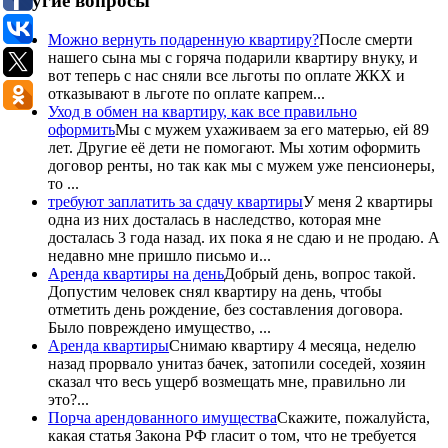
Другие вопросы
Можно вернуть подаренную квартиру?
После смерти
нашего сына мы с горяча подарили квартиру внуку, и
вот теперь с нас сняли все льготы по оплате ЖКХ и
отказывают в льготе по оплате капрем...
Уход в обмен на квартиру, как все правильно
оформить
Мы с мужем ухаживаем за его матерью, ей 89
лет. Другие её дети не помогают. Мы хотим оформить
договор ренты, но так как мы с мужем уже пенсионеры,
то ...
требуют заплатить за сдачу квартиры
У меня 2 квартиры
одна из них досталась в наследство, которая мне
досталась 3 года назад. их пока я не сдаю и не продаю. А
недавно мне пришло письмо и...
Аренда квартиры на день
Добрый день, вопрос такой.
Допустим человек снял квартиру на день, чтобы
отметить день рождение, без составления договора.
Было повреждено имущество, ...
Аренда квартиры
Снимаю квартиру 4 месяца, неделю
назад прорвало унитаз бачек, затопили соседей, хозяин
сказал что весь ущерб возмещать мне, правильно ли
это?...
Порча арендованного имущества
Скажите, пожалуйста,
какая статья Закона РФ гласит о том, что не требуется